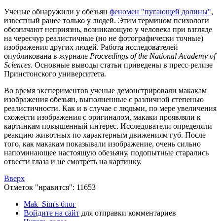
Ученые обнаружили у обезьян
феномен "пугающей долины"
,
известный ранее только у людей. Этим термином психологи
обозначают неприязнь, возникающую у человека при взгляде
на чересчур реалистичные (но не фотографически точные)
изображения других людей. Работа исследователей
опубликована в журнале
Proceedings of the National Academy of
Sciences
. Основные выводы статьи приведены в пресс-релизе
Принстонского университета.
Во время экспериментов ученые демонстрировали макакам
изображения обезьян, выполненные с различной степенью
реалистичности. Как и в случае с людьми, по мере увеличения
схожести изображения с оригиналом, макаки проявляли к
картинкам повышенный интерес. Исследователи определяли
реакцию животных по характерным движениям губ. После
того, как макакам показывали изображение, очень сильно
напоминающее настоящую обезьяну, подопытные старались
отвести глаза и не смотреть на картинку.
Вверх
Отметок "нравится": 11653
Mak_Sim's блог
Войдите на сайт
для отправки комментариев