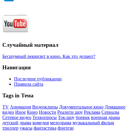
Случайный материал
Бесшумный реквизит в кино. Как это делают?
Навигация
Последние публикации
Правила сайта
Tags in Тема
TV
Анимация
Видеоклипы
Документальное кино
Домашнее
видео
Иное
Кино
Новости
Реалити шоу
Реклама
Сериалы
Сетевое видео
Техвопросы
Ток-шоу
боевик
военная драма
детский
драма
комедия
мелодрама
музыкальный фильм
триллер
ужасы
фантастика
фэнтези