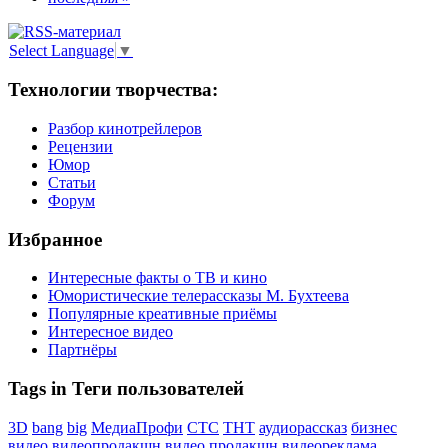
Select Language
▼
Технологии творчества:
Разбор кинотрейлеров
Рецензии
Юмор
Статьи
Форум
Избранное
Интересные факты о ТВ и кино
Юмористические телерассказы М. Бухтеева
Популярные креативные приёмы
Интересное видео
Партнёры
Tags in Теги пользователей
3D
bang
big
МедиаПрофи
СТС
ТНТ
аудиорассказ
бизнес
видео
видеопродакшн
видео продакшн
видеореклама