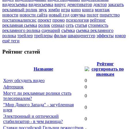
видеосъемка
видеосьемка
вирус
демотиватор
доктор
заказать
рекламный ролик
звук
зомби
игра
кино
книга
монтаж
новости
новости сайта
новый год
озвучка
пилот
пиратство
постапокалипсис
проект
промо
психология
рейтинг
рекламная сьемка
ролик
сериал
сеть
статья
стоимость
рекламного ролика
сценарий
съёмка
сьемка рекламного
ролика
трейлер
трейлеры
фильм
шварценеггер
эффекты
юмор
ещё теги
Рейтинг статей
Рейтинг
Название
Хочу обсудить видео
0
Афтершок
0
Могут ли рекламные ролики стать
0
телесериалом?
"Мир Дикого Запада" - загубленная
0
идея
Электронный и оптический
0
стабилизатор - в чем разница?
Ставки российской Гильдии режиссёров