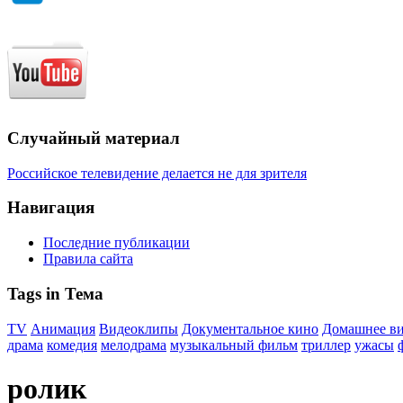
Случайный материал
Российское телевидение делается не для зрителя
Навигация
Последние публикации
Правила сайта
Tags in Тема
TV
Анимация
Видеоклипы
Документальное кино
Домашнее в
драма
комедия
мелодрама
музыкальный фильм
триллер
ужасы
ролик