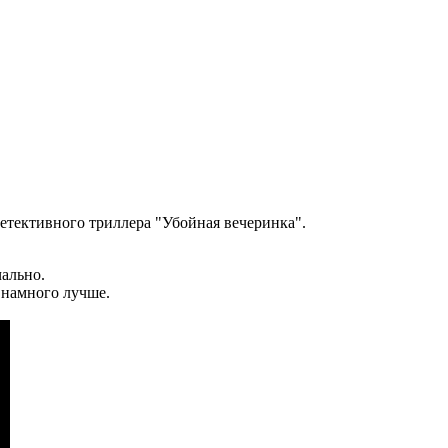
детективного триллера "Убойная вечеринка".
чально.
 намного лучше.