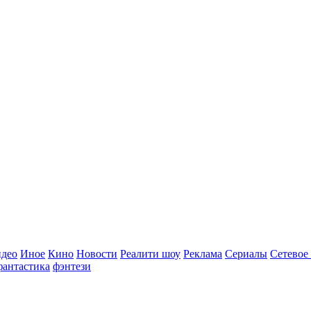
идео
Иное
Кино
Новости
Реалити шоу
Реклама
Сериалы
Сетевое
фантастика
фэнтези