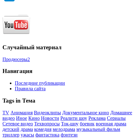
Случайный материал
Продюсеры2
Навигация
Последние публикации
Правила сайта
Tags in Тема
TV
Анимация
Видеоклипы
Документальное кино
Домашнее
видео
Иное
Кино
Новости
Реалити шоу
Реклама
Сериалы
Сетевое видео
Техвопросы
Ток-шоу
боевик
военная драма
детский
драма
комедия
мелодрама
музыкальный фильм
триллер
ужасы
фантастика
фэнтези