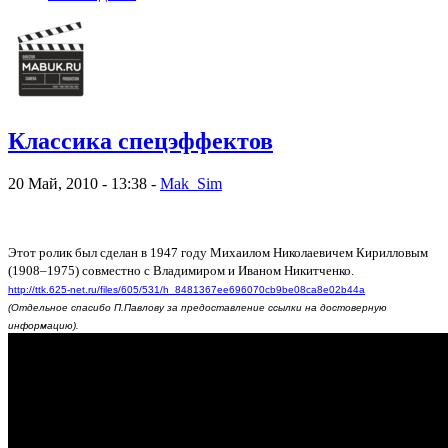
Классика спецэффектов
20 Май, 2010 - 13:38 -
Mak_Sim
Этот ролик был сделан в 1947 году Михаилом Николаевичем Кирилловым
(1908–1975) совместно с Владимиром и Иваном Никитченко.
http://ttk.625-net.ru/files/605/531/h_8481367ee696070cb9be08ca8e02b44a
(Отдельное спасибо П.Павлову за предоставление ссылки на достоверную
информацию).