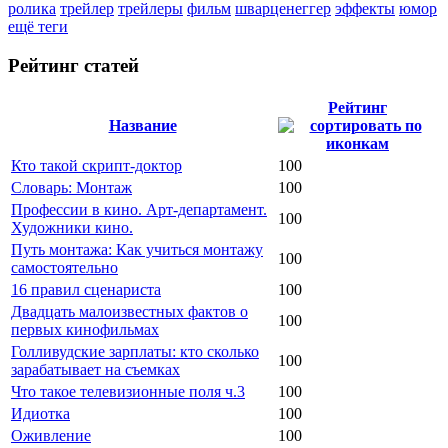
ролика
трейлер
трейлеры
фильм
шварценеггер
эффекты
юмор
ещё теги
Рейтинг статей
Рейтинг
Название
Кто такой скрипт-доктор
100
Словарь: Монтаж
100
Профессии в кино. Арт-департамент.
100
Художники кино.
Путь монтажа: Как учиться монтажу
100
самостоятельно
16 правил сценариста
100
Двадцать малоизвестных фактов о
100
первых кинофильмах
Голливудские зарплаты: кто сколько
100
зарабатывает на съемках
Что такое телевизионные поля ч.3
100
Идиотка
100
Оживление
100