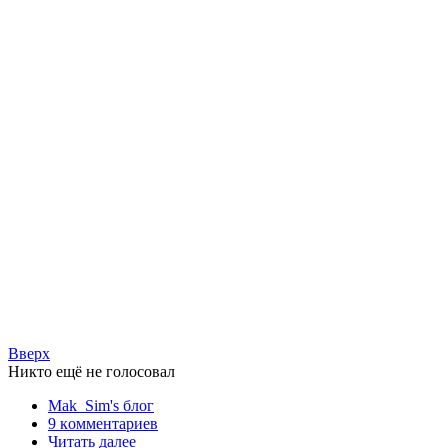
Вверх
Никто ещё не голосовал
Mak_Sim's блог
9 кoммeнтаpиев
Читать далее