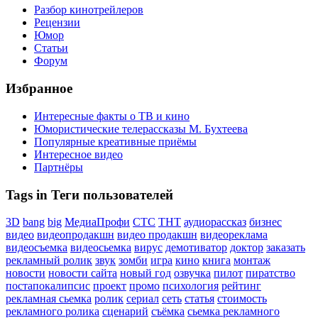
Разбор кинотрейлеров
Рецензии
Юмор
Статьи
Форум
Избранное
Интересные факты о ТВ и кино
Юмористические телерассказы М. Бухтеева
Популярные креативные приёмы
Интересное видео
Партнёры
Tags in Теги пользователей
3D
bang
big
МедиаПрофи
СТС
ТНТ
аудиорассказ
бизнес
видео
видеопродакшн
видео продакшн
видеореклама
видеосъемка
видеосьемка
вирус
демотиватор
доктор
заказать
рекламный ролик
звук
зомби
игра
кино
книга
монтаж
новости
новости сайта
новый год
озвучка
пилот
пиратство
постапокалипсис
проект
промо
психология
рейтинг
рекламная сьемка
ролик
сериал
сеть
статья
стоимость
рекламного ролика
сценарий
съёмка
сьемка рекламного