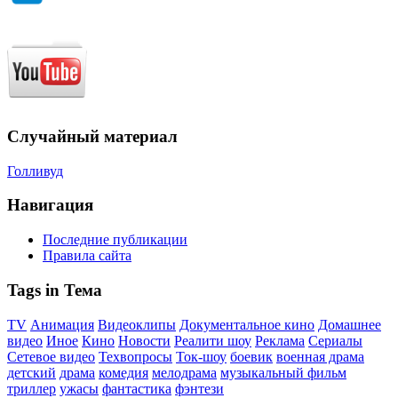
Случайный материал
Голливуд
Навигация
Последние публикации
Правила сайта
Tags in Тема
TV
Анимация
Видеоклипы
Документальное кино
Домашнее
видео
Иное
Кино
Новости
Реалити шоу
Реклама
Сериалы
Сетевое видео
Техвопросы
Ток-шоу
боевик
военная драма
детский
драма
комедия
мелодрама
музыкальный фильм
триллер
ужасы
фантастика
фэнтези