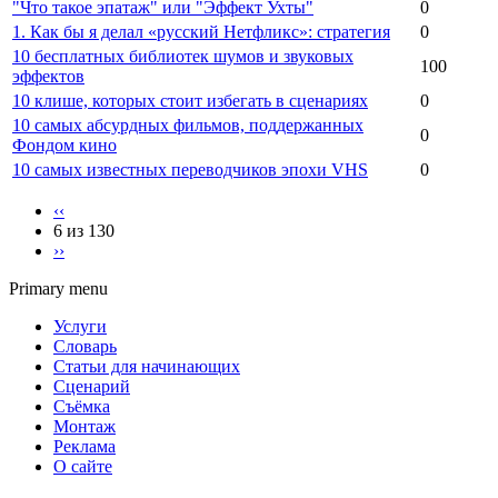
"Что такое эпатаж" или "Эффект Ухты"
0
1. Как бы я делал «русский Нетфликс»: стратегия
0
10 бесплатных библиотек шумов и звуковых
100
эффектов
10 клише, которых стоит избегать в сценариях
0
10 самых абсурдных фильмов, поддержанных
0
Фондом кино
10 самых известных переводчиков эпохи VHS
0
‹‹
6 из 130
››
Primary menu
Услуги
Словарь
Статьи для начинающих
Сценарий
Съёмка
Монтаж
Реклама
О сайте