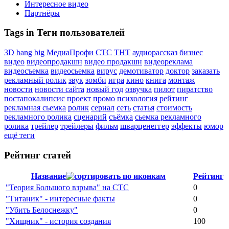
Интересное видео
Партнёры
Tags in Теги пользователей
3D
bang
big
МедиаПрофи
СТС
ТНТ
аудиорассказ
бизнес
видео
видеопродакшн
видео продакшн
видеореклама
видеосъемка
видеосьемка
вирус
демотиватор
доктор
заказать
рекламный ролик
звук
зомби
игра
кино
книга
монтаж
новости
новости сайта
новый год
озвучка
пилот
пиратство
постапокалипсис
проект
промо
психология
рейтинг
рекламная сьемка
ролик
сериал
сеть
статья
стоимость
рекламного ролика
сценарий
съёмка
сьемка рекламного
ролика
трейлер
трейлеры
фильм
шварценеггер
эффекты
юмор
ещё теги
Рейтинг статей
Название
Рейтинг
"Теория Большого взрыва" на СТС
0
"Титаник" - интересные факты
0
"Убить Белоснежку"
0
"Хищник" - история создания
100