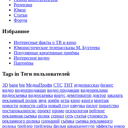
Рецензии
Юмор
Статьи
Форум
Избранное
Интересные факты о ТВ и кино
Юмористические телерассказы М. Бухтеева
Популярные креативные приёмы
Интересное видео
Партнёры
Tags in Теги пользователей
3D
bang
big
МедиаПрофи
СТС
ТНТ
аудиорассказ
бизнес
видео
видеопродакшн
видео продакшн
видеореклама
видеосъемка
видеосьемка
вирус
демотиватор
доктор
заказать
рекламный ролик
звук
зомби
игра
кино
книга
монтаж
новости
новости сайта
новый год
озвучка
пилот
пиратство
постапокалипсис
проект
промо
психология
рейтинг
рекламная сьемка
ролик
сериал
сеть
статья
стоимость
рекламного ролика
сценарий
съёмка
сьемка рекламного
ролика
трейлер
трейлеры
фильм
шварценеггер
эффекты
юмор