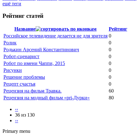
ещё теги
Рейтинг статей
Название
Рейтинг
Российское телевидение делается не для зрителя
0
Ролик
0
Родькин Арсений Константинович
0
Робот-сценарист
0
Робот по имени Чаппи, 2015
0
Рисунки
0
Решение проблемы
0
Рецепт счастья
0
Рецензия на фильм Травка.
60
Рецензия на модный фильм «pri-Дурки»
80
‹‹
36 из 130
››
Primary menu