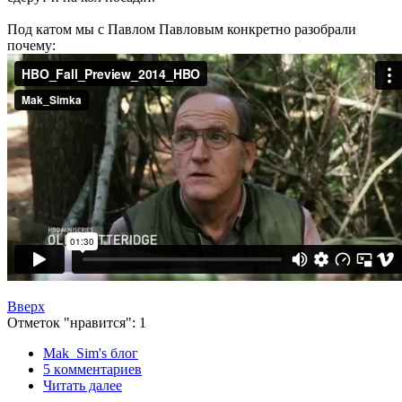
Под катом мы с Павлом Павловым конкретно разобрали
почему:
Вверх
Отметок "нравится": 1
Mak_Sim's блог
5 кoммeнтаpиев
Читать далее