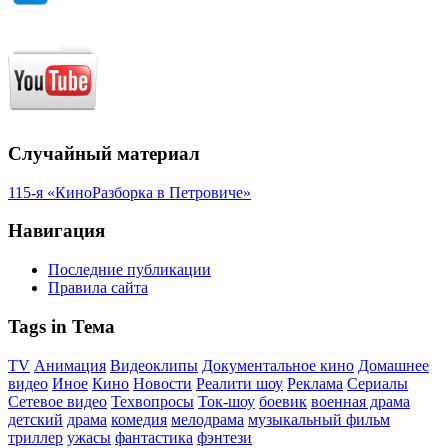
Случайный материал
115-я «КиноРазборка в Петровиче»
Навигация
Последние публикации
Правила сайта
Tags in Тема
TV
Анимация
Видеоклипы
Документальное кино
Домашнее
видео
Иное
Кино
Новости
Реалити шоу
Реклама
Сериалы
Сетевое видео
Техвопросы
Ток-шоу
боевик
военная драма
детский
драма
комедия
мелодрама
музыкальный фильм
триллер
ужасы
фантастика
фэнтези