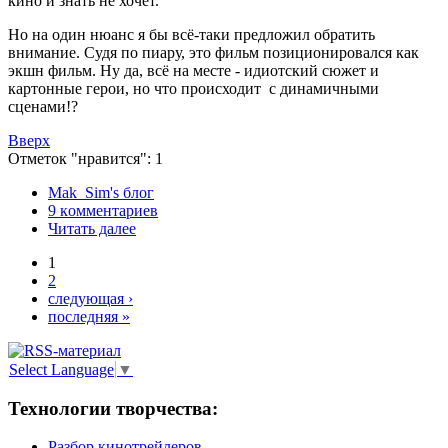
кино и знать не хочет.
Но на один нюанс я бы всё-таки предложил обратить
внимание. Судя по пиару, это фильм позиционировался как
экшн фильм. Ну да, всё на месте - идиотский сюжет и
картонные герои, но что происходит с динамичными
сценами!?
Вверх
Отметок "нравится": 1
Mak_Sim's блог
9 кoммeнтаpиев
Читать далее
1
2
следующая ›
последняя »
Select Language
▼
Технологии творчества:
Разбор кинотрейлеров