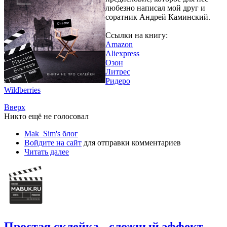
любезно написал мой друг и
соратник Андрей Каминский.
Ссылки на книгу:
Amazon
Aliexpress
Озон
Литрес
Ридеро
Wildberries
Вверх
Никто ещё не голосовал
Mak_Sim's блог
Войдите на сайт
для отправки комментариев
Читать далее
Простая склейка - сложный эффект