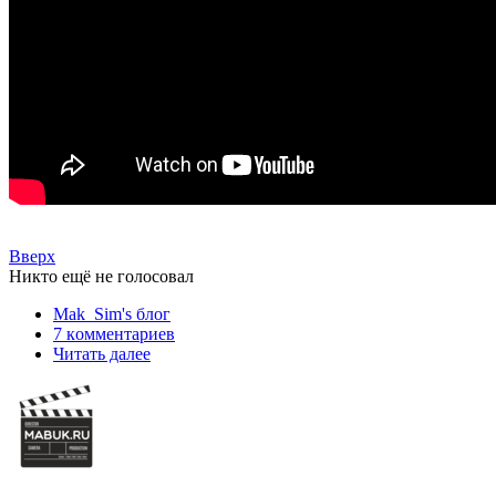
Вверх
Никто ещё не голосовал
Mak_Sim's блог
7 кoммeнтаpиев
Читать далее