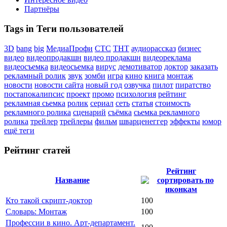
Партнёры
Tags in Теги пользователей
3D
bang
big
МедиаПрофи
СТС
ТНТ
аудиорассказ
бизнес
видео
видеопродакшн
видео продакшн
видеореклама
видеосъемка
видеосьемка
вирус
демотиватор
доктор
заказать
рекламный ролик
звук
зомби
игра
кино
книга
монтаж
новости
новости сайта
новый год
озвучка
пилот
пиратство
постапокалипсис
проект
промо
психология
рейтинг
рекламная сьемка
ролик
сериал
сеть
статья
стоимость
рекламного ролика
сценарий
съёмка
сьемка рекламного
ролика
трейлер
трейлеры
фильм
шварценеггер
эффекты
юмор
ещё теги
Рейтинг статей
Рейтинг
Название
Кто такой скрипт-доктор
100
Словарь: Монтаж
100
Профессии в кино. Арт-департамент.