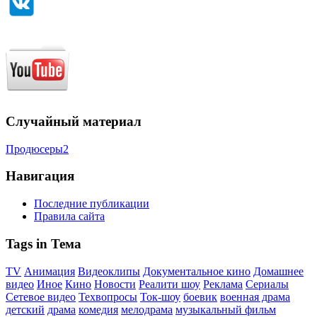
Случайный материал
Продюсеры2
Навигация
Последние публикации
Правила сайта
Tags in Тема
TV
Анимация
Видеоклипы
Документальное кино
Домашнее
видео
Иное
Кино
Новости
Реалити шоу
Реклама
Сериалы
Сетевое видео
Техвопросы
Ток-шоу
боевик
военная драма
детский
драма
комедия
мелодрама
музыкальный фильм