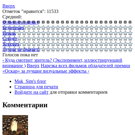
Вверх
Отметок "нравится": 11533
Средний:
Отменить оценку
Бедненько
Никак
Сойдёт
Хорошо
Лучше не бывает!
Голосов пока нет
‹ Куда смотрит зритель? (Эксперимент, иллюстрирующий
внимание )
Вверх
Нарезка всех фильмов обладателей премии
«Оскар» за лучшие визуальные эффекты ›
Mak_Sim's блог
Страница для печати
Войдите на сайт
для отправки комментариев
Комментарии