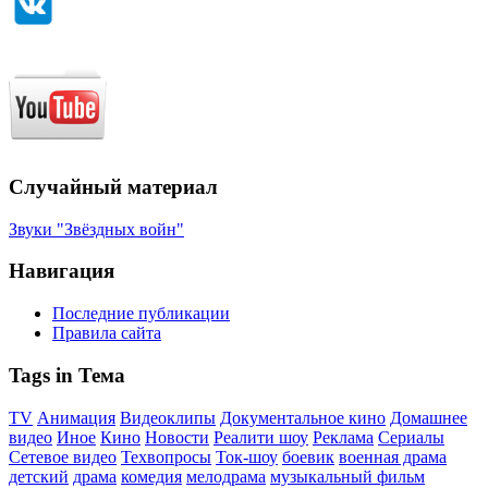
Случайный материал
Звуки "Звёздных войн"
Навигация
Последние публикации
Правила сайта
Tags in Тема
TV
Анимация
Видеоклипы
Документальное кино
Домашнее
видео
Иное
Кино
Новости
Реалити шоу
Реклама
Сериалы
Сетевое видео
Техвопросы
Ток-шоу
боевик
военная драма
детский
драма
комедия
мелодрама
музыкальный фильм