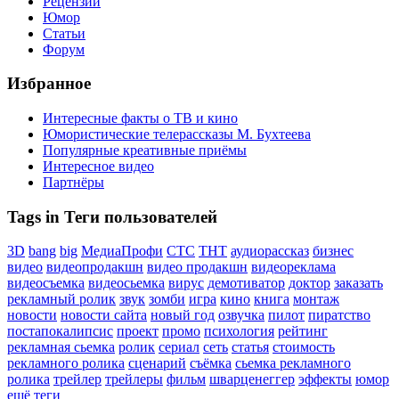
Рецензии
Юмор
Статьи
Форум
Избранное
Интересные факты о ТВ и кино
Юмористические телерассказы М. Бухтеева
Популярные креативные приёмы
Интересное видео
Партнёры
Tags in Теги пользователей
3D
bang
big
МедиаПрофи
СТС
ТНТ
аудиорассказ
бизнес
видео
видеопродакшн
видео продакшн
видеореклама
видеосъемка
видеосьемка
вирус
демотиватор
доктор
заказать
рекламный ролик
звук
зомби
игра
кино
книга
монтаж
новости
новости сайта
новый год
озвучка
пилот
пиратство
постапокалипсис
проект
промо
психология
рейтинг
рекламная сьемка
ролик
сериал
сеть
статья
стоимость
рекламного ролика
сценарий
съёмка
сьемка рекламного
ролика
трейлер
трейлеры
фильм
шварценеггер
эффекты
юмор
ещё теги