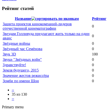
Рейтинг статей
Название
Рейтинг
Защита проектов кинокомпаний-лидеров
0
отечественной кинематографии
Звездам Голливуда предлагают жить только на один
0
аванс
Звёздные войны
0
Звёздный час Семёнова
0
Звук 3D
100
Звуки "Звёздных войн"
0
Здравствуйте!
0
Земля будущего, 2015
0
Значение жестов режиссёра
0
Зомби по имени Шон
0
‹‹
35 из 130
››
Primary menu