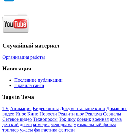
Случайный материал
Организация работы
Навигация
Последние публикации
Правила сайта
Tags in Тема
TV
Анимация
Видеоклипы
Документальное кино
Домашнее
видео
Иное
Кино
Новости
Реалити шоу
Реклама
Сериалы
Сетевое видео
Техвопросы
Ток-шоу
боевик
военная драма
детский
драма
комедия
мелодрама
музыкальный фильм
триллер
ужасы
фантастика
фэнтези