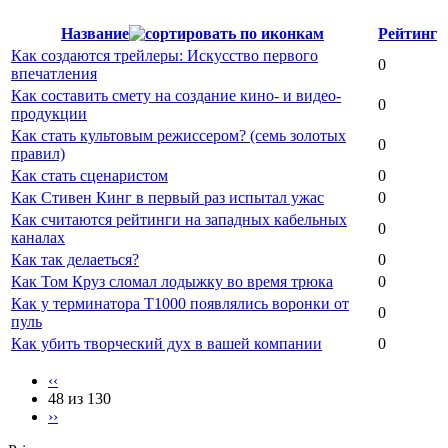
Название
Рейтинг
Как создаются трейлеры: Искусство первого
0
впечатления
Как составить смету на создание кино- и видео-
0
продукции
Как стать культовым режиссером? (семь золотых
0
правил)
Как стать сценаристом
0
Как Стивен Кинг в первый раз испытал ужас
0
Как считаются рейтинги на западных кабельных
0
каналах
Как так делаеться?
0
Как Том Круз сломал лодыжку во время трюка
0
Как у терминатора Т1000 появлялись воронки от
0
пуль
Как убить творческий дух в вашей компании
0
‹‹
48 из 130
››