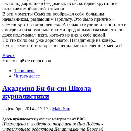
часто подкармливал бездомных псов, которые крутились
около автомобильной стоянки.
В эти моменты Семёнов воображал себя большим
начальником, раздающим зарплату. Это было приятно –
Семёнову это стоило дёшево. А собаки скулили от восторга и
смотрели на кормильца такими преданными глазами, что он
даже подумывал взять кого-то из них к себе домой.
Но это было бы уже дороговато. Нагадят ещё на ковёр...
Пусть скулят от восторга в специально отведённых местах!
Вверх
Никто ещё не голосовал
1 comment
Читать далее
Академия Би-би-си: Школа
журналистики
2 Декабрь, 2014 - 17:17 -
Mak_Sim
Здесь публикуются учебные материалы от BBC.
(Размещено с любезного разрешения Яна Ледера -
управляющего редактора Департамента Европы)