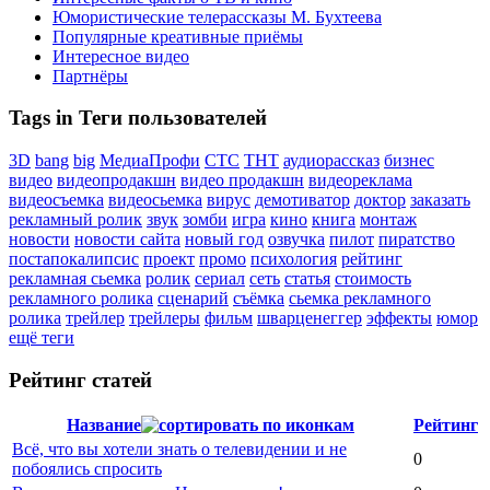
Юмористические телерассказы М. Бухтеева
Популярные креативные приёмы
Интересное видео
Партнёры
Tags in Теги пользователей
3D
bang
big
МедиаПрофи
СТС
ТНТ
аудиорассказ
бизнес
видео
видеопродакшн
видео продакшн
видеореклама
видеосъемка
видеосьемка
вирус
демотиватор
доктор
заказать
рекламный ролик
звук
зомби
игра
кино
книга
монтаж
новости
новости сайта
новый год
озвучка
пилот
пиратство
постапокалипсис
проект
промо
психология
рейтинг
рекламная сьемка
ролик
сериал
сеть
статья
стоимость
рекламного ролика
сценарий
съёмка
сьемка рекламного
ролика
трейлер
трейлеры
фильм
шварценеггер
эффекты
юмор
ещё теги
Рейтинг статей
Название
Рейтинг
Всё, что вы хотели знать о телевидении и не
0
побоялись спросить