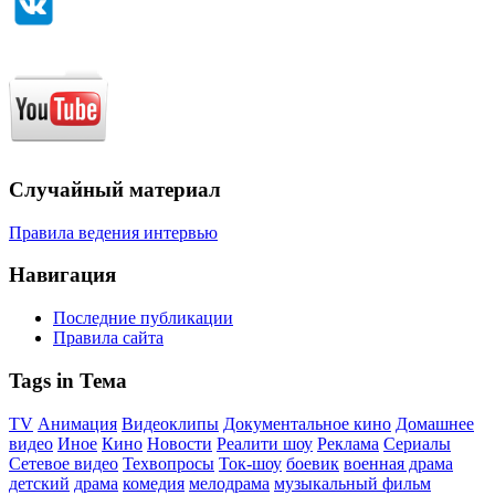
Случайный материал
Правила ведения интервью
Навигация
Последние публикации
Правила сайта
Tags in Тема
TV
Анимация
Видеоклипы
Документальное кино
Домашнее
видео
Иное
Кино
Новости
Реалити шоу
Реклама
Сериалы
Сетевое видео
Техвопросы
Ток-шоу
боевик
военная драма
детский
драма
комедия
мелодрама
музыкальный фильм