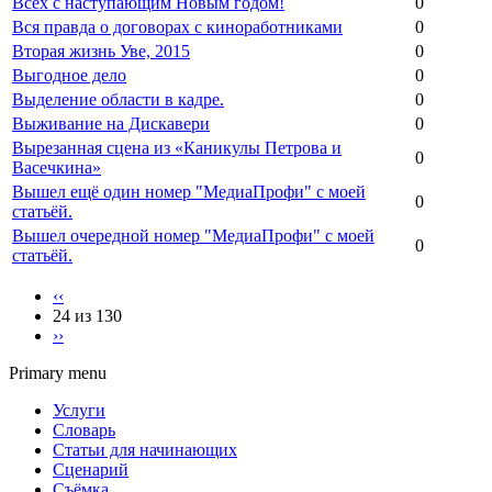
Всех с наступающим Новым годом!
0
Вся правда о договорах с киноработниками
0
Вторая жизнь Уве, 2015
0
Выгодное дело
0
Выделение области в кадре.
0
Выживание на Дискавери
0
Вырезанная сцена из «Каникулы Петрова и
0
Васечкина»
Вышел ещё один номер "МедиаПрофи" с моей
0
статьёй.
Вышел очередной номер "МедиаПрофи" с моей
0
статьёй.
‹‹
24 из 130
››
Primary menu
Услуги
Словарь
Статьи для начинающих
Сценарий
Съёмка