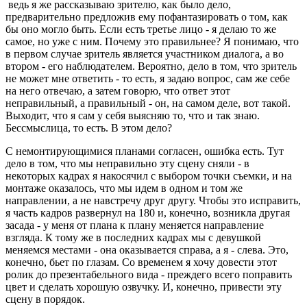
ведь я же рассказываю зрителю, как было дело,
предварительно предложив ему пофантазировать о том, как
бы оно могло быть. Если есть третье лицо - я делаю то же
самое, но уже с ним. Почему это правильнее? Я понимаю, что
в первом случае зритель является участником диалога, а во
втором - его наблюдателем. Вероятно, дело в том, что зритель
не может мне ответить - то есть, я задаю вопрос, сам же себе
на него отвечаю, а затем говорю, что ответ этот
неправильный, а правильный - он, на самом деле, вот такой.
Выходит, что я сам у себя выясняю то, что и так знаю.
Бессмыслица, то есть. В этом дело?
С немонтирующимися планами согласен, ошибка есть. Тут
дело в том, что мы неправильно эту сцену сняли - в
некоторых кадрах я накосячил с выбором точки съемки, и на
монтаже оказалось, что мы идем в одном и том же
направлении, а не навстречу друг другу. Чтобы это исправить,
я часть кадров развернул на 180 и, конечно, возникла другая
засада - у меня от плана к плану меняется направление
взгляда. К тому же в последних кадрах мы с девушкой
меняемся местами - она оказывается справа, а я - слева. Это,
конечно, бьет по глазам. Со временем я хочу довести этот
ролик до презентабельного вида - преждего всего поправить
цвет и сделать хорошую озвучку. И, конечно, привести эту
сцену в порядок.