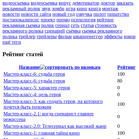
видеосъемка
видеосьемка
вирус
демотиватор
доктор
заказать
рекламный ролик
звук
зомби
игра
кино
книга
монтаж
новости
новости сайта
новый год
озвучка
пилот
пиратство
постапокалипсис
проект
промо
психология
рейтинг
рекламная сьемка
ролик
сериал
сеть
статья
стоимость
рекламного ролика
сценарий
съёмка
сьемка рекламного
ролика
трейлер
трейлеры
фильм
шварценеггер
эффекты
юмор
ещё теги
Рейтинг статей
Название
Рейтинг
Мастер-класс-6: судьба героя
100
Мастер-класс-6: судьба героя
80
Мастер-класс-5: характер героя
0
Мастер-класс-4: цель героя
0
Мастер-класс-3: как создать героя, на которого
100
хочется быть похожим
Мастер-класс-2.1: когда сценарист главнее
0
режиссера
Мастер-класс-2.0: Телесериал как высокий жанр
0
Мастер-класс-1: главная тайна кино
100