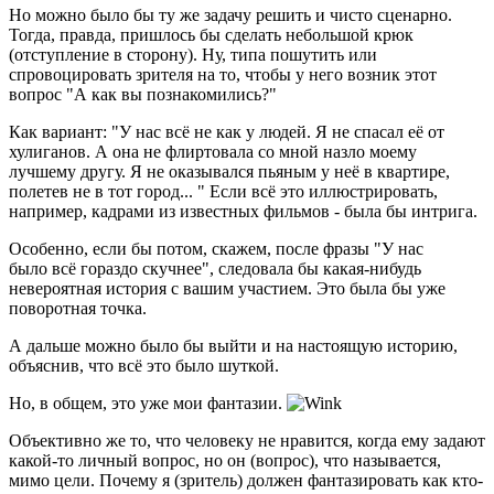
Но можно было бы ту же задачу решить и чисто сценарно.
Тогда, правда, пришлось бы сделать небольшой крюк
(отступление в сторону). Ну, типа пошутить или
спровоцировать зрителя на то, чтобы у него возник этот
вопрос "А как вы познакомились?"
Как вариант: "У нас всё не как у людей. Я не спасал её от
хулиганов. А она не флиртовала со мной назло моему
лучшему другу. Я не оказывался пьяным у неё в квартире,
полетев не в тот город... " Если всё это иллюстрировать,
например, кадрами из известных фильмов - была бы интрига.
Особенно, если бы потом, скажем, после фразы "У нас
было всё гораздо скучнее", следовала бы какая-нибудь
невероятная история с вашим участием. Это была бы уже
поворотная точка.
А дальше можно было бы выйти и на настоящую историю,
объяснив, что всё это было шуткой.
Но, в общем, это уже мои фантазии.
Объективно же то, что человеку не нравится, когда ему задают
какой-то личный вопрос, но он (вопрос), что называется,
мимо цели. Почему я (зритель) должен фантазировать как кто-