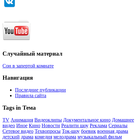
Случайный материал
Сон в запертой комнате
Навигация
Последние публикации
Правила сайта
Tags in Тема
TV
Анимация
Видеоклипы
Документальное кино
Домашнее
видео
Иное
Кино
Новости
Реалити шоу
Реклама
Сериалы
Сетевое видео
Техвопросы
Ток-шоу
боевик
военная драма
детский
драма
комедия
мелодрама
музыкальный фильм