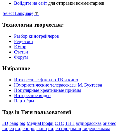
Войдите на сайт
для отправки комментариев
Select Language
▼
Технологии творчества:
Разбор кинотрейлеров
Рецензии
Юмор
Статьи
Форум
Избранное
Интересные факты о ТВ и кино
Юмористические телерассказы М. Бухтеева
Популярные креативные приёмы
Интересное видео
Партнёры
Tags in Теги пользователей
3D
bang
big
МедиаПрофи
СТС
ТНТ
аудиорассказ
бизнес
видео
видеопродакшн
видео продакшн
видеореклама