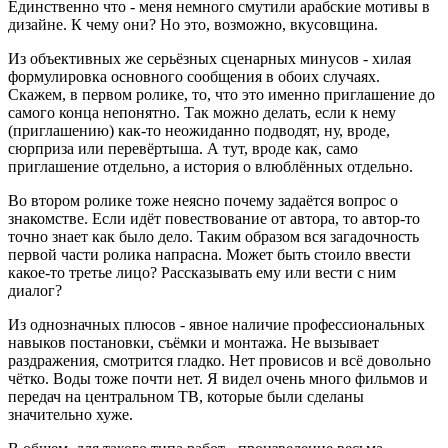
Единственно что - меня немного смутили арабские мотивы в
дизайне. К чему они? Но это, возможно, вкусовщина.
Из объективных же серьёзных сценарных минусов - хилая
формулировка основного сообщения в обоих случаях.
Скажем, в первом ролике, то, что это именно приглашение до
самого конца непонятно. Так можно делать, если к нему
(приглашению) как-то неожиданно подводят, ну, вроде,
сюрприза или перевёртыша. А тут, вроде как, само
приглашение отдельно, а история о влюблённых отдельно.
Во втором ролике тоже неясно почему задаётся вопрос о
знакомстве. Если идёт повествование от автора, то автор-то
точно знает как было дело. Таким образом вся загадочность
первой части ролика напрасна. Может быть стоило ввести
какое-то третье лицо? Рассказывать ему или вести с ним
диалог?
Из однозначных плюсов - явное наличие профессиональных
навыков постановки, съёмки и монтажа. Не вызывает
раздражения, смотрится гладко. Нет провисов и всё довольно
чётко. Воды тоже почти нет. Я видел очень много фильмов и
передач на центральном ТВ, которые были сделаны
значительно хуже.