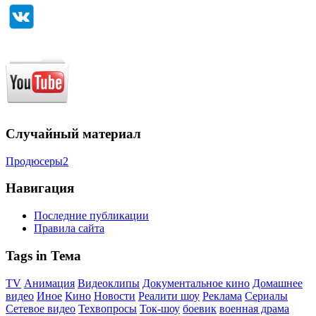
Случайный материал
Продюсеры2
Навигация
Последние публикации
Правила сайта
Tags in Тема
TV
Анимация
Видеоклипы
Документальное кино
Домашнее
видео
Иное
Кино
Новости
Реалити шоу
Реклама
Сериалы
Сетевое видео
Техвопросы
Ток-шоу
боевик
военная драма