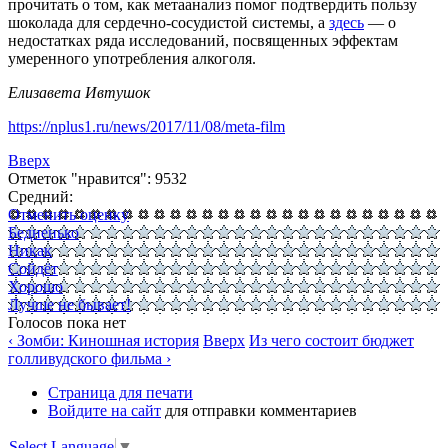
прочитать о том, как метаанализ помог подтвердить пользу
шоколада для сердечно-сосудистой системы, а
здесь
— о
недостатках ряда исследований, посвященных эффектам
умеренного употребления алкоголя.
Елизавета Ивтушок
https://nplus1.ru/news/2017/11/08/meta-film
Вверх
Отметок "нравится": 9532
Средний:
Отменить оценку
Бедненько
Никак
Сойдёт
Хорошо
Лучше не бывает!
Голосов пока нет
‹ Зомби: Киношная история
Вверх
Из чего состоит бюджет
голливудского фильма ›
Страница для печати
Войдите на сайт
для отправки комментариев
Select Language
▼