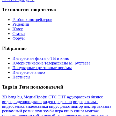
Технологии творчества:
Разбор кинотрейлеров
Рецензии
Юмор
Статьи
Форум
Избранное
Интересные факты о ТВ и кино
Юмористические телерассказы М. Бухтеева
Популярные креативные приёмы
Интересное видео
Партнёры
Tags in Теги пользователей
3D
bang
big
МедиаПрофи
СТС
ТНТ
аудиорассказ
бизнес
видео
видеопродакшн
видео продакшн
видеореклама
видеосъемка
видеосьемка
вирус
демотиватор
доктор
заказать
рекламный ролик
звук
зомби
игра
кино
книга
монтаж
новости
новости сайта
новый год
озвучка
пилот
пиратство