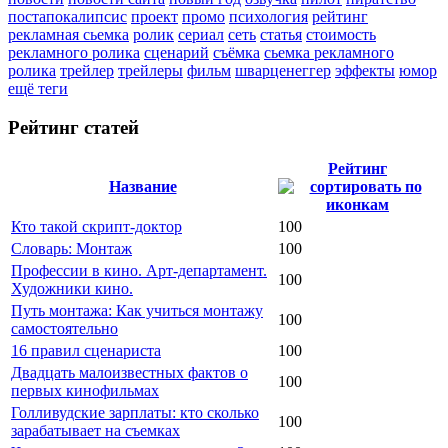
постапокалипсис
проект
промо
психология
рейтинг
рекламная сьемка
ролик
сериал
сеть
статья
стоимость
рекламного ролика
сценарий
съёмка
сьемка рекламного
ролика
трейлер
трейлеры
фильм
шварценеггер
эффекты
юмор
ещё теги
Рейтинг статей
Рейтинг
Название
Кто такой скрипт-доктор
100
Словарь: Монтаж
100
Профессии в кино. Арт-департамент.
100
Художники кино.
Путь монтажа: Как учиться монтажу
100
самостоятельно
16 правил сценариста
100
Двадцать малоизвестных фактов о
100
первых кинофильмах
Голливудские зарплаты: кто сколько
100
зарабатывает на съемках