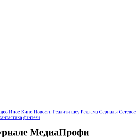
идео
Иное
Кино
Новости
Реалити шоу
Реклама
Сериалы
Сетевое
фантастика
фэнтези
журнале МедиаПрофи