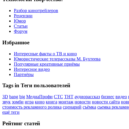
Разбор кинотрейлеров
Рецензии
Юмор
Статьи
Форум
Избранное
Интересные факты о ТВ и кино
Юмористические телерассказы М. Бухтеева
Популярные креативные приёмы
Интересное видео
Партнёры
Tags in Теги пользователей
3D
bang
big
МедиаПрофи
СТС
ТНТ
аудиорассказ
бизнес
видео
звук
зомби
игра
кино
книга
монтаж
новости
новости сайта
нов
стоимость рекламного ролика
сценарий
съёмка
сьемка рекламн
ещё теги
Рейтинг статей