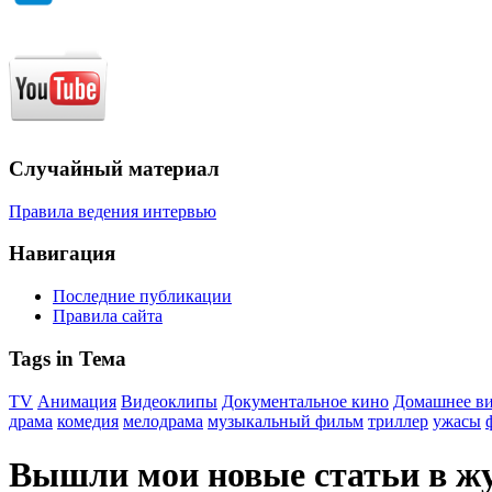
Случайный материал
Правила ведения интервью
Навигация
Последние публикации
Правила сайта
Tags in Тема
TV
Анимация
Видеоклипы
Документальное кино
Домашнее в
драма
комедия
мелодрама
музыкальный фильм
триллер
ужасы
Вышли мои новые статьи в 