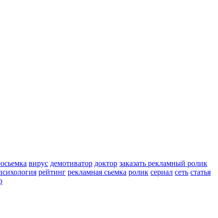
еосьемка
вирус
демотиватор
доктор
заказать рекламный ролик
психология
рейтинг
рекламная сьемка
ролик
сериал
сеть
статья
р