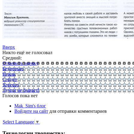
Вверх
Никто ещё не голосовал
Средний:
Отменить оценку
Бедненько
Никак
Сойдёт
Хорошо
Лучше не бывает!
Голосов пока нет
Mak_Sim's блог
Войдите на сайт
для отправки комментариев
Select Language
▼
Технологии творчества: