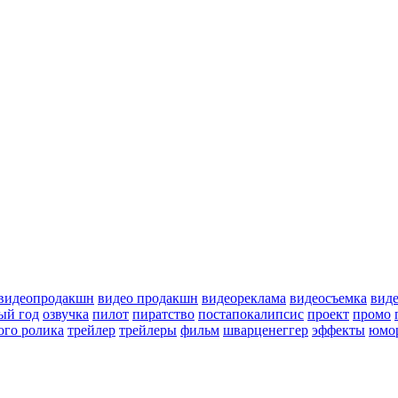
видеопродакшн
видео продакшн
видеореклама
видеосъемка
вид
ый год
озвучка
пилот
пиратство
постапокалипсис
проект
промо
ого ролика
трейлер
трейлеры
фильм
шварценеггер
эффекты
юмо