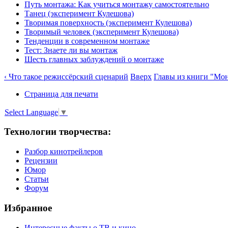
Путь монтажа: Как учиться монтажу самостоятельно
Танец (эксперимент Кулешова)
Творимая поверхность (эксперимент Кулешова)
Творимый человек (эксперимент Кулешова)
Тенденции в современном монтаже
Тест: Знаете ли вы монтаж
Шесть главных заблуждений о монтаже
‹ Что такое режиссёрский сценарий
Вверх
Главы из книги "Мон
Страница для печати
Select Language
▼
Технологии творчества:
Разбор кинотрейлеров
Рецензии
Юмор
Статьи
Форум
Избранное
Интересные факты о ТВ и кино