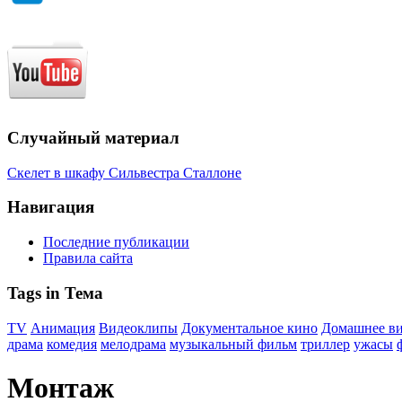
Случайный материал
Скелет в шкафу Сильвестра Сталлоне
Навигация
Последние публикации
Правила сайта
Tags in Тема
TV
Анимация
Видеоклипы
Документальное кино
Домашнее в
драма
комедия
мелодрама
музыкальный фильм
триллер
ужасы
Монтаж