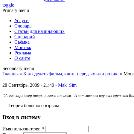
toggle
Primary menu
Услуги
Словарь
Статьи для начинающих
Сценарий
Съёмка
Монтаж
Реклама
О сайте
Secondary menu
Главная
»
Как сделать фильм, клип, передачу или ролик.
» Мон
28 Сентябрь, 2009 - 21:40 -
Mak_Sim
"У него характер отца, а глаза от меня... А вот эта вся научная хрень от Бо
— Теория большого взрыва
Вход в систему
Имя пoльзовaтeля:
*