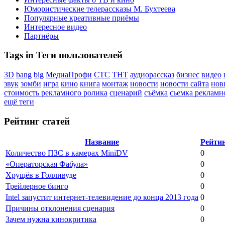
Юмористические телерассказы М. Бухтеева
Популярные креативные приёмы
Интересное видео
Партнёры
Tags in Теги пользователей
3D
bang
big
МедиаПрофи
СТС
ТНТ
аудиорассказ
бизнес
видео
звук
зомби
игра
кино
книга
монтаж
новости
новости сайта
нов
стоимость рекламного ролика
сценарий
съёмка
сьемка рекламн
ещё теги
Рейтинг статей
Название
Рейти
Количество ПЗС в камерах MiniDV
0
«Операторская Фабула»
0
Хрущёв в Голливуде
0
Трейлерное бинго
0
Intel запустит интернет-телевидение до конца 2013 года
0
Причины отклонения сценария
0
Зачем нужна кинокритика
0