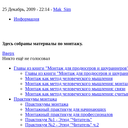
25 Декабрь, 2009 - 22:14 -
Mak_Sim
Информация
Здесь собраны материалы по монтажу.
Вверх
Никто ещё не голосовал
Главы из книги "Монтаж для продюсеров и шоураннеров
Главы из книги "Монтаж для продюсеров и шоуран
Монтаж как метод человеческого мышления
Монтаж как метод человеческого мышления: монта
Монтаж как метод человеческого мышления: связи
Монтаж как метод человеческого мышления: считы
Практикумы монтажа
Практикумы монтажа
Монтажный практикум для начинающих
Монтажный практикум для профессионалов
Практикум №1 - Этюд "Читатель"
Практикум №2 - Этюд "Читатель" ч.2