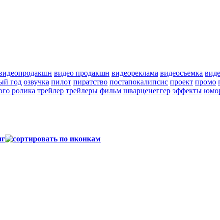
видеопродакшн
видео продакшн
видеореклама
видеосъемка
вид
ый год
озвучка
пилот
пиратство
постапокалипсис
проект
промо
ого ролика
трейлер
трейлеры
фильм
шварценеггер
эффекты
юмо
нг