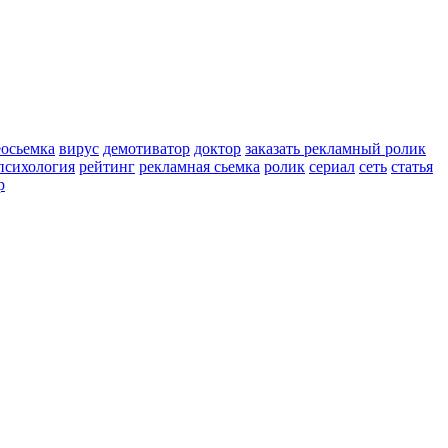
еосьемка
вирус
демотиватор
доктор
заказать рекламный ролик
психология
рейтинг
рекламная сьемка
ролик
сериал
сеть
статья
р