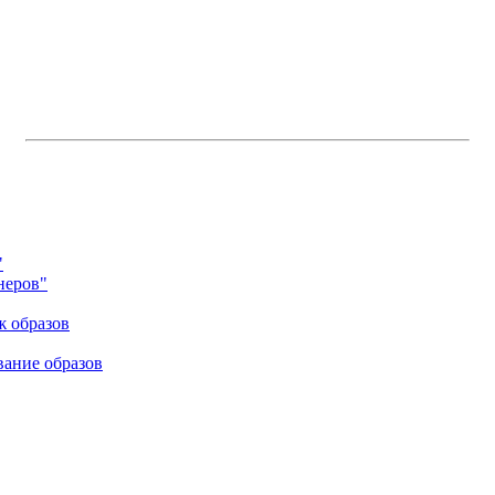
"
неров"
ж образов
вание образов