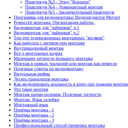
Практикум №3 - Этюд "Корзина"
Практикум №4 - Доминантный монтаж
Практикум №5 - Заключительный практикум
Программа для видеомонтажа: Видеоредактор Movavi
Режиссёр монтажа: Организация работы.
Видеомонтаж для "чайников" ч.1
Видеомонтаж для "чайников" ч.2
Топ-тен телевизионных монтажных "косяков"
Как работать с ритмом при монтаже
Внутрикадровый монтаж
Все о монтажных кадрах
Маленькие хитрости большого монтажа
Монтаж в рамках традиций или монтаж как ремесло
Полезные советы по видеомонтажу
Визуальная рифма
Десять принципов монтажа
Как моделировать реальность в кино при помощи монтаж
Что такое монтаж
Монтаж промо-роликов: Полезные хитрости
Монтаж: Язык склейки
Монтажный язык
Приёмы монтажа - 1
Приёмы монтажа - 2
Приёмы монтажа - 3
Профессиональный способ проверки монтажа