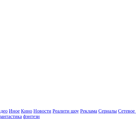
идео
Иное
Кино
Новости
Реалити шоу
Реклама
Сериалы
Сетевое
фантастика
фэнтези