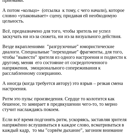
приёмами.
А потом «кольцо» (отсылка к тому, с чего начали), которое
словно «упаковывает» сцену, придавая ей необходимую
цельность.
Всё, предназначено для того, чтобы зритель не успел
заскучать ни из-за сюжета, ни из-за визуального действия.
Везде вкраплениями "разгрузочные" юмористические
диалоги. Специальные "переходные" фрагменты, для того,
чтобы "вывести" зрителя из одного настроения и подвести к
другому, меняя его состояние от сосредоточенного
напряжения, эмоционального сопереживания к
расслабленному созерцанию.
А иногда (когда требуется автору) это взрыв – резкая смена
настроения.
Ритм это пульс произведения. Сердце то колотится как
бешеное, то замирает в предвкушении чего-то, то мерно
стучит наслаждаясь покоем.
Если всё время подгонять ритм, ускоряясь, заставляя зрителя
напряжённо вслушиваться в каждое слово, всматриваться в
каждый кадр, то мы "сорвём дыхание", загоним внимание