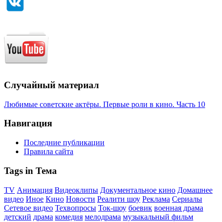
Случайный материал
Любимые советские актёры. Первые роли в кино. Часть 10
Навигация
Последние публикации
Правила сайта
Tags in Тема
TV
Анимация
Видеоклипы
Документальное кино
Домашнее
видео
Иное
Кино
Новости
Реалити шоу
Реклама
Сериалы
Сетевое видео
Техвопросы
Ток-шоу
боевик
военная драма
детский
драма
комедия
мелодрама
музыкальный фильм