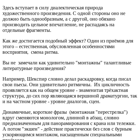
Здесь вступает в силу диалектическая природа
художественного произведения. С одной стороны оно не
должно быть однообразным, а с другой, оно обязано
производить цельное впечатление, не распадаясь на
отдельные фрагменты.
Как же достигается подобный эффект? Один из приёмов для
этого – естественная, обусловленная особенностями
восприятия, смена ритма.
Вы не замечали как удивительно "монтажны" талантливые
литературные произведения?
Например, Шекспир словно делал раскадровку, когда писал
свои пьесы. Они удивительно ритмичны. Их цикличность
проявляется как на общем уровне - знаменитая трёхактная
структура, до сих пор являющаяся вершиной драматургии, так
и на частном уровне - уровне диалогов, сцен.
Динамичные, короткие фразы (монтажная "перестрелка")
вдруг сменяются монологом, длинной в абзац, словно
предназначенным для панорамирования с крана или тележки.
А потом "экшен" - действие практически без слов с бурным
ускоряющимся монтажом, насыщенным специальными