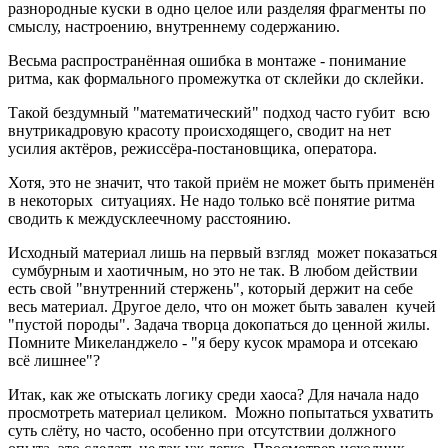
разнородные куски в одно целое или разделяя фрагменты по
смыслу, настроению, внутреннему содержанию.
Весьма распространённая ошибка в монтаже - понимание
ритма, как формального промежутка от склейки до склейки.
Такой бездумный "математический" подход часто губит всю
внутрикадровую красоту происходящего, сводит на нет
усилия актёров, режиссёра-постановщика, оператора.
Хотя, это не значит, что такой приём не может быть применён
в некоторых ситуациях. Не надо только всё понятие ритма
сводить к междусклеечному расстоянию.
Исходный материал лишь на первый взгляд может показаться
сумбурным и хаотичным, но это не так. В любом действии
есть свой "внутренний стержень", который держит на себе
весь материал. Другое дело, что он может быть завален кучей
"пустой породы". Задача творца докопаться до ценной жилы.
Помните Микеланджело - "я беру кусок мрамора и отсекаю
всё лишнее"?
Итак, как же отыскать логику среди хаоса? Для начала надо
просмотреть материал целиком. Можно попытаться ухватить
суть слёту, но часто, особенно при отсутствии должного