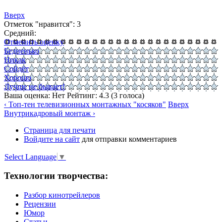
Вверх
Отметок "нравится": 3
Средний:
Отменить оценку
Бедненько
Никак
Сойдёт
Хорошо
Лучше не бывает!
Ваша оценка:
Нет
Рейтинг:
4.3
(
3
голоса)
‹ Топ-тен телевизионных монтажных "косяков"
Вверх
Внутрикадровый монтаж ›
Страница для печати
Войдите на сайт
для отправки комментариев
Select Language
▼
Технологии творчества:
Разбор кинотрейлеров
Рецензии
Юмор
Статьи