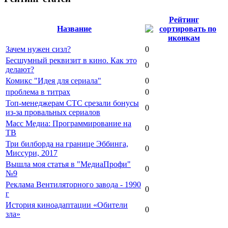
Рейтинг
Название
Зачем нужен сизл?
0
Бесшумный реквизит в кино. Как это
0
делают?
Комикс "Идея для сериала"
0
проблема в титрах
0
Топ-менеджерам СТС срезали бонусы
0
из-за провальных сериалов
Масс Медиа: Программирование на
0
ТВ
Три билборда на границе Эббинга,
0
Миссури, 2017
Вышла моя статья в "МедиаПрофи"
0
№9
Реклама Вентиляторного завода - 1990
0
г
История киноадаптации «Обители
0
зла»