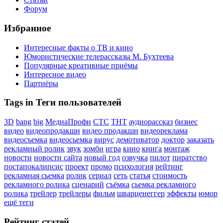
Форум
Избранное
Интересные факты о ТВ и кино
Юмористические телерассказы М. Бухтеева
Популярные креативные приёмы
Интересное видео
Партнёры
Tags in Теги пользователей
3D
bang
big
МедиаПрофи
СТС
ТНТ
аудиорассказ
бизнес
видео
видеопродакшн
видео продакшн
видеореклама
видеосъемка
видеосьемка
вирус
демотиватор
доктор
заказать
рекламный ролик
звук
зомби
игра
кино
книга
монтаж
новости
новости сайта
новый год
озвучка
пилот
пиратство
постапокалипсис
проект
промо
психология
рейтинг
рекламная сьемка
ролик
сериал
сеть
статья
стоимость
рекламного ролика
сценарий
съёмка
сьемка рекламного
ролика
трейлер
трейлеры
фильм
шварценеггер
эффекты
юмор
ещё теги
Рейтинг статей