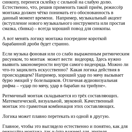
синкопу, перенеся склейку с сильной на слабую долю.
Естественно, что, решив применить такой приём, режиссёр
монтажа должен чётко понимать его обоснованность в
данный момент времени. Например, музыкальный акцент
(вступление нового музыкального инструмента или простая
смазка, сбивка) – всегда хороший повод для синкопы.
А вот менять логику монтажа посередине короткой
барабанной дроби будет странно.
Если музыка фоновая или со слабо выраженным ритмическим
рисунком, то монтаж может вести видеоряд. Здесь нужно
выявить закономерности внутри самого видеоряда. Можно ли
что-то зациклить искусственно? Какая логика действия в
происходящем? Например, хороший удар по мячу вызывает
бурю эмоций у болельщиков. Отличная аудиовизуальная
рифма – «удар по мячу, удар в барабан на трибуне».
Ритмичный монтаж складывается из трёх составляющих.
Математической, визуальной, звуковой. Качественный
монтаж это грамотная комбинация этих составляющих.
Логика может плавно перетекать из одной в другую.
Главное, чтобы это выглядело естественно и понятно, как для
режиссёра монтажа, так и (что важнее) для зрителя.