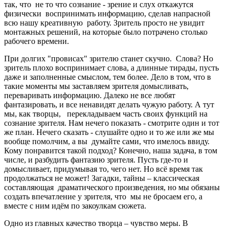
так, что не то что сознание - зрение и слух откажутся
физически воспринимать информацию, сделав напрасной
всю нашу креативную работу. Зритель просто не увидит
монтажных решений, на которые было потрачено столько
рабочего времени.
При долгих "провисах" зрителю станет скучно. Слова? Но
зритель плохо воспринимает слова, а длинные тирады, пусть
даже и заполненные смыслом, тем более. Дело в том, что в
такие моменты мы заставляем зрителя домысливать,
переваривать информацию. Далеко не все любят
фантазировать, и все ненавидят делать чужую работу. А тут
мы, как творцы, перекладываем часть своих функций на
сознание зрителя. Нам нечего показать - смотрите один и тот
же план. Нечего сказать - слушайте одно и то же или же мы
вообще помолчим, а вы думайте сами, что имелось ввиду.
Кому понравится такой подход? Конечно, наша задача, в том
числе, и разбудить фантазию зрителя. Пусть где-то и
домысливает, придумывая то, чего нет. Но всё время так
продолжаться не может! Загадки, тайны – классическая
составляющая драматического произведения, но мы обязаны
создать впечатление у зрителя, что мы не бросаем его, а
вместе с ним идём по закоулкам сюжета.
Одно из главных качество творца – чувство меры. В