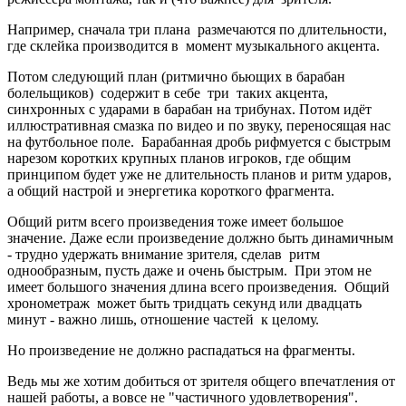
Например, сначала три плана размечаются по длительности,
где склейка производится в момент музыкального акцента.
Потом следующий план (ритмично бьющих в барабан
болельщиков) содержит в себе три таких акцента,
синхронных с ударами в барабан на трибунах. Потом идёт
иллюстративная смазка по видео и по звуку, переносящая нас
на футбольное поле. Барабанная дробь рифмуется с быстрым
нарезом коротких крупных планов игроков, где общим
принципом будет уже не длительность планов и ритм ударов,
а общий настрой и энергетика короткого фрагмента.
Общий ритм всего произведения тоже имеет большое
значение. Даже если произведение должно быть динамичным
- трудно удержать внимание зрителя, сделав ритм
однообразным, пусть даже и очень быстрым. При этом не
имеет большого значения длина всего произведения. Общий
хронометраж может быть тридцать секунд или двадцать
минут - важно лишь, отношение частей к целому.
Но произведение не должно распадаться на фрагменты.
Ведь мы же хотим добиться от зрителя общего впечатления от
нашей работы, а вовсе не "частичного удовлетворения".