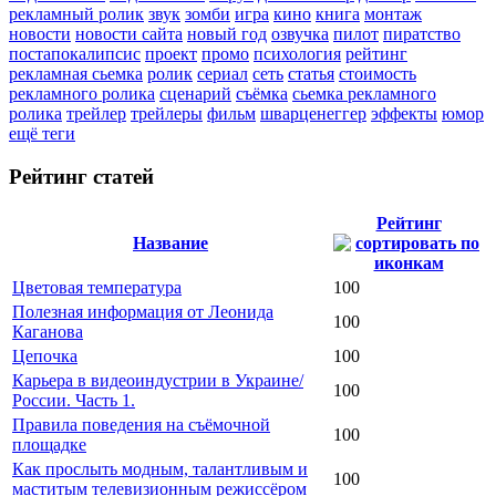
рекламный ролик
звук
зомби
игра
кино
книга
монтаж
новости
новости сайта
новый год
озвучка
пилот
пиратство
постапокалипсис
проект
промо
психология
рейтинг
рекламная сьемка
ролик
сериал
сеть
статья
стоимость
рекламного ролика
сценарий
съёмка
сьемка рекламного
ролика
трейлер
трейлеры
фильм
шварценеггер
эффекты
юмор
ещё теги
Рейтинг статей
Рейтинг
Название
Цветовая температура
100
Полезная информация от Леонида
100
Каганова
Цепочка
100
Карьера в видеоиндустрии в Украине/
100
России. Часть 1.
Правила поведения на съёмочной
100
площадке
Как прослыть модным, талантливым и
100
маститым телевизионным режиссёром