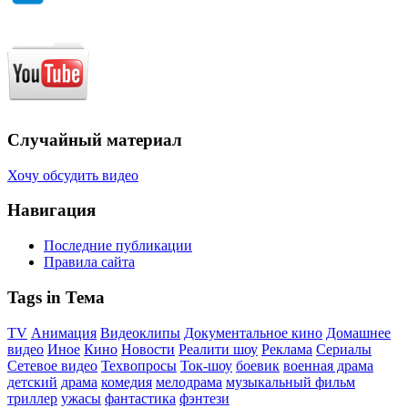
Случайный материал
Хочу обсудить видео
Навигация
Последние публикации
Правила сайта
Tags in Тема
TV
Анимация
Видеоклипы
Документальное кино
Домашнее
видео
Иное
Кино
Новости
Реалити шоу
Реклама
Сериалы
Сетевое видео
Техвопросы
Ток-шоу
боевик
военная драма
детский
драма
комедия
мелодрама
музыкальный фильм
триллер
ужасы
фантастика
фэнтези