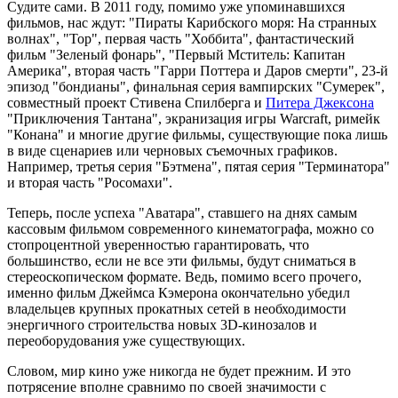
Судите сами. В 2011 году, помимо уже упоминавшихся
фильмов, нас ждут: "Пираты Карибского моря: На странных
волнах", "Тор", первая часть "Хоббита", фантастический
фильм "Зеленый фонарь", "Первый Мститель: Капитан
Америка", вторая часть "Гарри Поттера и Даров смерти", 23-й
эпизод "бондианы", финальная серия вампирских "Сумерек",
совместный проект Стивена Спилберга и
Питера Джексона
"Приключения Тантана", экранизация игры Warcraft, римейк
"Конана" и многие другие фильмы, существующие пока лишь
в виде сценариев или черновых съемочных графиков.
Например, третья серия "Бэтмена", пятая серия "Терминатора"
и вторая часть "Росомахи".
Теперь, после успеха "Аватара", ставшего на днях самым
кассовым фильмом современного кинематографа, можно со
стопроцентной уверенностью гарантировать, что
большинство, если не все эти фильмы, будут сниматься в
стереоскопическом формате. Ведь, помимо всего прочего,
именно фильм Джеймса Кэмерона окончательно убедил
владельцев крупных прокатных сетей в необходимости
энергичного строительства новых 3D-кинозалов и
переоборудования уже существующих.
Словом, мир кино уже никогда не будет прежним. И это
потрясение вполне сравнимо по своей значимости с