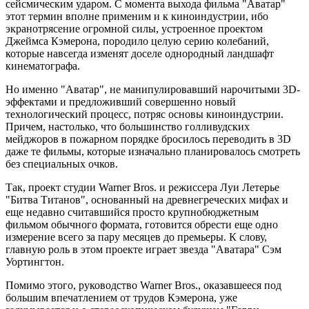
сейсмическим ударом. С момента выхода фильма "Аватар"
этот термин вполне применим и к киноиндустрии, ибо
экранотрясение огромной силы, устроенное проектом
Джеймса Кэмерона, породило целую серию колебаний,
которые навсегда изменят доселе однородный ландшафт
кинематографа.
Но именно "Аватар", не манипулировавший нарочитыми 3D-
эффектами и предложивший совершенно новый
технологический процесс, потряс основы киноиндустрии.
Причем, настолько, что большинство голливудских
мейджоров в пожарном порядке бросилось переводить в 3D
даже те фильмы, которые изначально планировалось смотреть
без специальных очков.
Так, проект студии Warner Bros. и режиссера Луи Летерье
"Битва Титанов", основанный на древнегреческих мифах и
еще недавно считавшийся просто крупнобюджетным
фильмом обычного формата, готовится обрести еще одно
измерение всего за пару месяцев до премьеры. К слову,
главную роль в этом проекте играет звезда "Аватара" Сэм
Уортингтон.
Помимо этого, руководство Warner Bros., оказавшееся под
большим впечатлением от трудов Кэмерона, уже