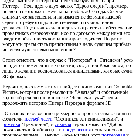
задумывается и о стереоскопическом будущем "Гарри
Поттера". Речь идет о двух частях "Даров смерти", премьера
первой из которых намечена на ноябрь 2010 года. Съемки
фильма уже завершены, и на изменение формата каждой
серии потребуются дополнительные пять миллионов
долларов. Еще столько же придется потратить на обеспечение
прокатчиков стереоочками, ибо по договору между ними это
входит в обязанность компании-производителя. Но разве
могут эти траты стать препятствием в деле, сулящем прибыль,
исчисляемую сотнями миллионов?
Стоит отметить, что в случае с "Поттером" и "Титанами" речь
не идет о применении технологии, созданной Кэмероном, но
лишь о желании воспользоваться дивидендами, которые сулит
3D-формат.
Вероятно, по этому же пути пойдет и кинокомпания Columbia
Pictures, которая после революции "Аватара" и собственной
кадровой революции в проекте "Человек-паук 4" решила
продолжить историю Питера Паркера в формате 3D.
О планах по освоению трехмерного пространства заявили и
создатели
третьей части
"Охотников за привидениями", и
римейка
"Гремлинов", и
сиквела
черной комедии "Добро
пожаловать в Зомбиленд", и
продолжения
популярного в
прошлом фильма "Смерчь". Даже Ридли Скотт
потребовал
у