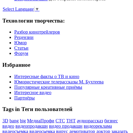
Select Language
▼
Технологии творчества:
Разбор кинотрейлеров
Рецензии
Юмор
Статьи
Форум
Избранное
Интересные факты о ТВ и кино
Юмористические телерассказы М. Бухтеева
Популярные креативные приёмы
Интересное видео
Партнёры
Tags in Теги пользователей
3D
bang
big
МедиаПрофи
СТС
ТНТ
аудиорассказ
бизнес
видео
видеопродакшн
видео продакшн
видеореклама
видеосъемка
видеосьемка
вирус
демотиватор
доктор
заказать