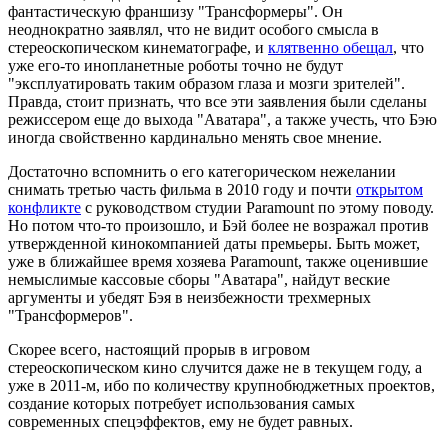
фантастическую франшизу "Трансформеры". Он
неоднократно заявлял, что не видит особого смысла в
стереоскопическом кинематографе, и
клятвенно обещал
, что
уже его-то инопланетные роботы точно не будут
"эксплуатировать таким образом глаза и мозги зрителей".
Правда, стоит признать, что все эти заявления были сделаны
режиссером еще до выхода "Аватара", а также учесть, что Бэю
иногда свойственно кардинально менять свое мнение.
Достаточно вспомнить о его категорическом нежелании
снимать третью часть фильма в 2010 году и почти
открытом
конфликте
с руководством студии Paramount по этому поводу.
Но потом что-то произошло, и Бэй более не возражал против
утвержденной кинокомпанией даты премьеры. Быть может,
уже в ближайшее время хозяева Paramount, также оценившие
немыслимые кассовые сборы "Аватара", найдут веские
аргументы и убедят Бэя в неизбежности трехмерных
"Трансформеров".
Скорее всего, настоящий прорыв в игровом
стереоскопическом кино случится даже не в текущем году, а
уже в 2011-м, ибо по количеству крупнобюджетных проектов,
создание которых потребует использования самых
современных спецэффектов, ему не будет равных.