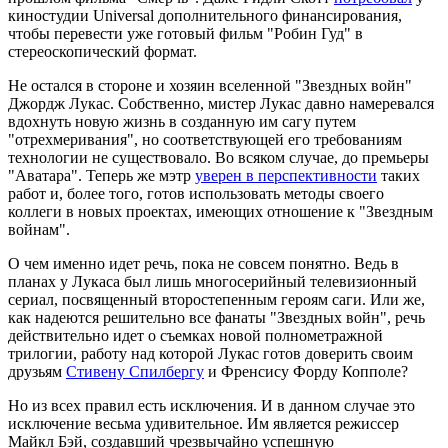
киностудии Universal дополнительного финансирования,
чтобы перевести уже готовый фильм "Робин Гуд" в
стереоскопический формат.
Не остался в стороне и хозяин вселенной "Звездных войн"
Джордж Лукас. Собственно, мистер Лукас давно намеревался
вдохнуть новую жизнь в созданную им сагу путем
"отрехмеривания", но соответствующей его требованиям
технологии не существовало. Во всяком случае, до премьеры
"Аватара". Теперь же мэтр
уверен в перспективности
таких
работ и, более того, готов использовать методы своего
коллеги в новых проектах, имеющих отношение к "Звездным
войнам".
О чем именно идет речь, пока не совсем понятно. Ведь в
планах у Лукаса был лишь многосерийный телевизионный
сериал, посвященный второстепенным героям саги. Или же,
как надеются решительно все фанаты "Звездных войн", речь
действительно идет о съемках новой полнометражной
трилогии, работу над которой Лукас готов доверить своим
друзьям
Стивену Спилбергу
и Френсису Форду Копполе?
Но из всех правил есть исключения. И в данном случае это
исключение весьма удивительное. Им является режиссер
Майкл Бэй, создавший чрезвычайно успешную