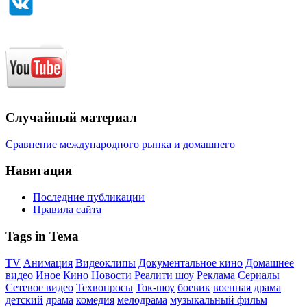
Случайный материал
Сравнение международного рынка и домашнего
Навигация
Последние публикации
Правила сайта
Tags in Тема
TV
Анимация
Видеоклипы
Документальное кино
Домашнее
видео
Иное
Кино
Новости
Реалити шоу
Реклама
Сериалы
Сетевое видео
Техвопросы
Ток-шоу
боевик
военная драма
детский
драма
комедия
мелодрама
музыкальный фильм