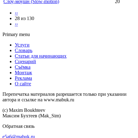
Слоу-моушн (Slow-motion)
20
‹‹
28 из 130
››
Primary menu
Услуги
Словарь
Статьи для начинающих
Сценарий
Съёмка
Монтаж
Реклама
О сайте
Перепечатка материалов разрешается только при указании
автора и ссылке на www.mabuk.ru
(c) Maхim Boukhteev
Максим Бухтеев (Mak_Sim)
Обратная связь
e5a6@mabuk.ru