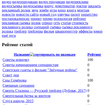
видео
видеопродакшн
видео продакшн
видеореклама
видеосъемка
видеосьемка
вирус
демотиватор
доктор
заказать
рекламный ролик
звук
зомби
игра
кино
книга
монтаж
новости
новости сайта
новый год
озвучка
пилот
пиратство
постапокалипсис
проект
промо
психология
рейтинг
рекламная сьемка
ролик
сериал
сеть
статья
стоимость
рекламного ролика
сценарий
съёмка
сьемка рекламного
ролика
трейлер
трейлеры
фильм
шварценеггер
эффекты
юмор
ещё теги
Рейтинг статей
Название
Рейтинг
Советы новичку
100
Советы начинающим сценаристам
0
Советские газеты о фильме "Звёздные войны"
0
Совет дня
0
Сны Семёнова
100
Смешные сценарии
0
Смерть Сталина — Русский трейлер (Дубляж, 2017)
0
Смертельная битва за зрителя
0
Слуга народа, 2015
0