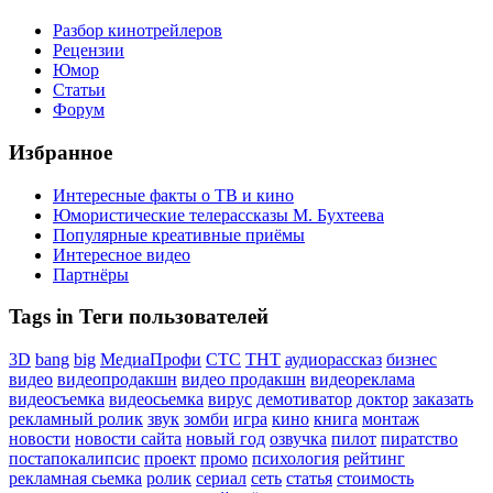
Разбор кинотрейлеров
Рецензии
Юмор
Статьи
Форум
Избранное
Интересные факты о ТВ и кино
Юмористические телерассказы М. Бухтеева
Популярные креативные приёмы
Интересное видео
Партнёры
Tags in Теги пользователей
3D
bang
big
МедиаПрофи
СТС
ТНТ
аудиорассказ
бизнес
видео
видеопродакшн
видео продакшн
видеореклама
видеосъемка
видеосьемка
вирус
демотиватор
доктор
заказать
рекламный ролик
звук
зомби
игра
кино
книга
монтаж
новости
новости сайта
новый год
озвучка
пилот
пиратство
постапокалипсис
проект
промо
психология
рейтинг
рекламная сьемка
ролик
сериал
сеть
статья
стоимость