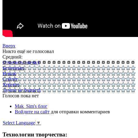
Вверх
Никто ещё не голосовал
Средний:
Отменить оценку
Бедненько
Никак
Сойдёт
Хорошо
Лучше не бывает!
Голосов пока нет
Mak_Sim's блог
Войдите на сайт
для отправки комментариев
Select Language
▼
Технологии творчества: