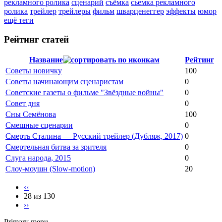
рекламного ролика
сценарий
съёмка
сьемка рекламного
ролика
трейлер
трейлеры
фильм
шварценеггер
эффекты
юмор
ещё теги
Рейтинг статей
Название
Рейтинг
Советы новичку
100
Советы начинающим сценаристам
0
Советские газеты о фильме "Звёздные войны"
0
Совет дня
0
Сны Семёнова
100
Смешные сценарии
0
Смерть Сталина — Русский трейлер (Дубляж, 2017)
0
Смертельная битва за зрителя
0
Слуга народа, 2015
0
Слоу-моушн (Slow-motion)
20
‹‹
28 из 130
››
Primary menu