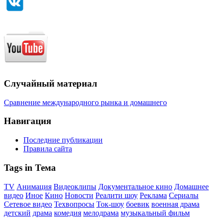
Случайный материал
Сравнение международного рынка и домашнего
Навигация
Последние публикации
Правила сайта
Tags in Тема
TV
Анимация
Видеоклипы
Документальное кино
Домашнее
видео
Иное
Кино
Новости
Реалити шоу
Реклама
Сериалы
Сетевое видео
Техвопросы
Ток-шоу
боевик
военная драма
детский
драма
комедия
мелодрама
музыкальный фильм