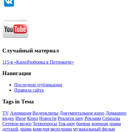
Случайный материал
115-я «КиноРазборка в Петровиче»
Навигация
Последние публикации
Правила сайта
Tags in Тема
TV
Анимация
Видеоклипы
Документальное кино
Домашнее
видео
Иное
Кино
Новости
Реалити шоу
Реклама
Сериалы
Сетевое видео
Техвопросы
Ток-шоу
боевик
военная драма
детский
драма
комедия
мелодрама
музыкальный фильм