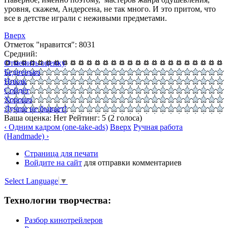
уровня, скажем, Андерсена, не так много. И это притом, что
все в детстве играли с неживыми предметами.
Вверх
Отметок "нравится": 8031
Средний:
Отменить оценку
Бедненько
Никак
Сойдёт
Хорошо
Лучше не бывает!
Ваша оценка:
Нет
Рейтинг:
5
(
2
голоса)
‹ Одним кадром (one-take-ads)
Вверх
Ручная работа
(Handmade) ›
Страница для печати
Войдите на сайт
для отправки комментариев
Select Language
▼
Технологии творчества:
Разбор кинотрейлеров