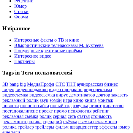
Рецензии
Юмор
Статьи
Форум
Избранное
Интересные факты о ТВ и кино
Юмористические телерассказы М. Бухтеева
Популярные креативные приёмы
Интересное видео
Партнёры
Tags in Теги пользователей
3D
bang
big
МедиаПрофи
СТС
ТНТ
аудиорассказ
бизнес
видео
видеопродакшн
видео продакшн
видеореклама
видеосъемка
видеосьемка
вирус
демотиватор
доктор
заказать
рекламный ролик
звук
зомби
игра
кино
книга
монтаж
новости
новости сайта
новый год
озвучка
пилот
пиратство
постапокалипсис
проект
промо
психология
рейтинг
рекламная сьемка
ролик
сериал
сеть
статья
стоимость
рекламного ролика
сценарий
съёмка
сьемка рекламного
ролика
трейлер
трейлеры
фильм
шварценеггер
эффекты
юмор
ещё теги