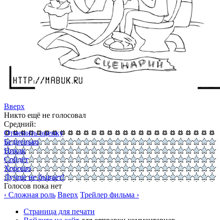
Вверх
Никто ещё не голосовал
Средний:
Отменить оценку
Бедненько
Никак
Сойдёт
Хорошо
Лучше не бывает!
Голосов пока нет
‹ Сложная роль
Вверх
Трейлер фильма ›
Страница для печати