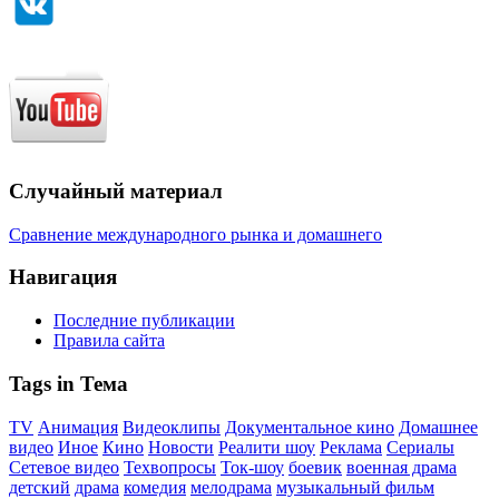
Случайный материал
Сравнение международного рынка и домашнего
Навигация
Последние публикации
Правила сайта
Tags in Тема
TV
Анимация
Видеоклипы
Документальное кино
Домашнее
видео
Иное
Кино
Новости
Реалити шоу
Реклама
Сериалы
Сетевое видео
Техвопросы
Ток-шоу
боевик
военная драма
детский
драма
комедия
мелодрама
музыкальный фильм