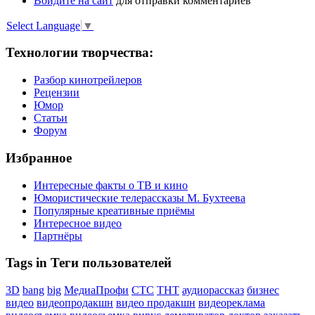
Войдите на сайт
для отправки комментариев
Select Language
▼
Технологии творчества:
Разбор кинотрейлеров
Рецензии
Юмор
Статьи
Форум
Избранное
Интересные факты о ТВ и кино
Юмористические телерассказы М. Бухтеева
Популярные креативные приёмы
Интересное видео
Партнёры
Tags in Теги пользователей
3D
bang
big
МедиаПрофи
СТС
ТНТ
аудиорассказ
бизнес
видео
видеопродакшн
видео продакшн
видеореклама