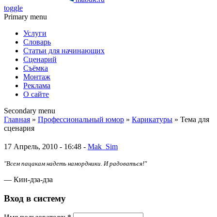
toggle
Primary menu
Услуги
Словарь
Статьи для начинающих
Сценарий
Съёмка
Монтаж
Реклама
О сайте
Secondary menu
Главная
»
Профессиональный юмор
»
Карикатуры
» Тема для
сценария
17 Апрель, 2010 - 16:48 -
Mak_Sim
"Всем пацакам надеть намордники. И радоваться!"
— Кин-дза-дза
Вход в систему