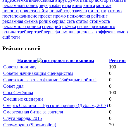
видеосъемка
видеосьемка
вирус
демотиватор
доктор
заказать
рекламный ролик
звук
зомби
игра
кино
книга
монтаж
новости
новости сайта
новый год
озвучка
пилот
пиратство
постапокалипсис
проект
промо
психология
рейтинг
рекламная сьемка
ролик
сериал
сеть
статья
стоимость
рекламного ролика
сценарий
съёмка
сьемка рекламного
ролика
трейлер
трейлеры
фильм
шварценеггер
эффекты
юмор
ещё теги
Рейтинг статей
Название
Рейтинг
Советы новичку
100
Советы начинающим сценаристам
0
Советские газеты о фильме "Звёздные войны"
0
Совет дня
0
Сны Семёнова
100
Смешные сценарии
0
Смерть Сталина — Русский трейлер (Дубляж, 2017)
0
Смертельная битва за зрителя
0
Слуга народа, 2015
0
Слоу-моушн (Slow-motion)
20