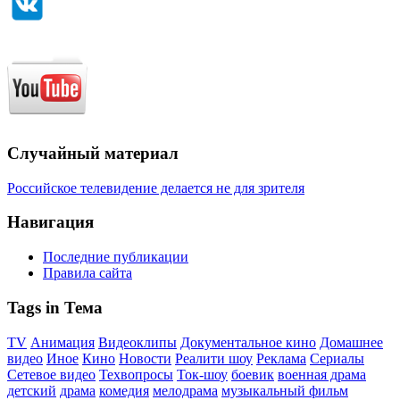
Случайный материал
Российское телевидение делается не для зрителя
Навигация
Последние публикации
Правила сайта
Tags in Тема
TV
Анимация
Видеоклипы
Документальное кино
Домашнее
видео
Иное
Кино
Новости
Реалити шоу
Реклама
Сериалы
Сетевое видео
Техвопросы
Ток-шоу
боевик
военная драма
детский
драма
комедия
мелодрама
музыкальный фильм