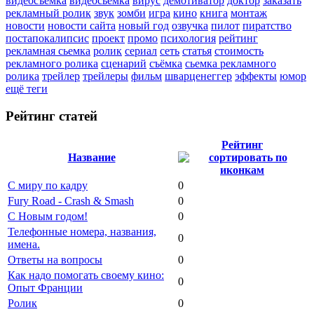
видеосъемка
видеосьемка
вирус
демотиватор
доктор
заказать
рекламный ролик
звук
зомби
игра
кино
книга
монтаж
новости
новости сайта
новый год
озвучка
пилот
пиратство
постапокалипсис
проект
промо
психология
рейтинг
рекламная сьемка
ролик
сериал
сеть
статья
стоимость
рекламного ролика
сценарий
съёмка
сьемка рекламного
ролика
трейлер
трейлеры
фильм
шварценеггер
эффекты
юмор
ещё теги
Рейтинг статей
Рейтинг
Название
С миру по кадру
0
Fury Road - Crash & Smash
0
С Новым годом!
0
Телефонные номера, названия,
0
имена.
Ответы на вопросы
0
Как надо помогать своему кино:
0
Опыт Франции
Ролик
0