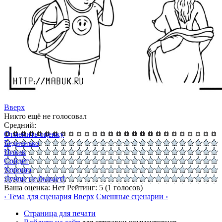
Вверх
Никто ещё не голосовал
Средний:
Отменить оценку
Бедненько
Никак
Сойдёт
Хорошо
Лучше не бывает!
Ваша оценка:
Нет
Рейтинг:
5
(
1
голосов)
‹ Тема для сценария
Вверх
Смешные сценарии ›
Страница для печати