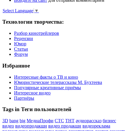
Войдите на сайт
для отправки комментариев
Select Language
▼
Технологии творчества:
Разбор кинотрейлеров
Рецензии
Юмор
Статьи
Форум
Избранное
Интересные факты о ТВ и кино
Юмористические телерассказы М. Бухтеева
Популярные креативные приёмы
Интересное видео
Партнёры
Tags in Теги пользователей
3D
bang
big
МедиаПрофи
СТС
ТНТ
аудиорассказ
бизнес
видео
видеопродакшн
видео продакшн
видеореклама