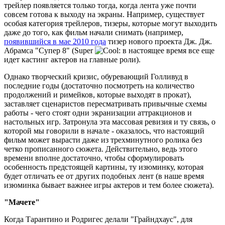
трейлер появляется только тогда, когда лента уже почти
совсем готова к выходу на экраны. Например, существует
особая категория трейлеров, тизеры, которые могут выходить
даже до того, как фильм начали снимать (например,
появившийся в мае 2010 года
тизер нового проекта Дж. Дж.
Абрамса "Супер 8" (Super
: в настоящее время все еще
идет кастинг актеров на главные роли).
Однако творческий кризис, обуревающий Голливуд в
последние годы (достаточно посмотреть на количество
продолжений и римейков, которые выходят в прокат),
заставляет сценаристов пересматривать привычные схемы
работы - чего стоят одни экранизации аттракционов и
настольных игр. Затронула эта массовая ревизия и ту связь, о
которой мы говорили в начале - оказалось, что настоящий
фильм может вырасти даже из трехминутного ролика без
четко прописанного сюжета. Действительно, ведь этого
времени вполне достаточно, чтобы сформулировать
особенность предстоящей картины, ту изюминку, которая
будет отличать ее от других подобных лент (в наше время
изюминка бывает важнее игры актеров и тем более сюжета).
"Мачете"
Когда Тарантино и Родригес делали "Грайндхаус", для