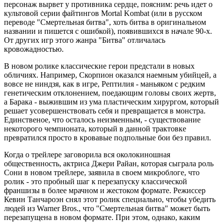
персонаж вырвет у противника сердце, поясним: речь идет о
культовой серии файтингов Mortal Kombat (или в русском
переводе "Смертельная битва", хоть битва в оригинальном
названии и пишется с ошибкой), появившихся в начале 90-х.
От других игр этого жанра "Битва" отличалась
кровожадностью.
В новом ролике классические герои предстали в новых
обличиях. Например, Скорпион оказался наемным убийцей, а
вовсе не ниндзя, как в игре, Рептилия - маньяком с редким
генетическим отклонением, поедающим головы своих жертв,
а Барака - выжившим из ума пластическим хирургом, который
решает усовершенствовать себя и превращается в монстра.
Единственое, что осталось неизменным, - существование
некоторого чемпионата, который в данной трактовке
превратился просто в кровавые подпольные бои без правил.
Когда о трейлере заговорила вся околокиношная
общественность, актриса Джери Райан, которая сыграла роль
Сони в новом трейлере, заявила в своем микроблоге, что
ролик - это пробный шаг к перезапуску классической
франшизы в более мрачном и жестоком формате. Режиссер
Кевин Танчароэн снял этот ролик специально, чтобы убедить
людей из Warner Bros., что "Смертельная битва" может быть
перезапущена в новом формате. При этом, однако, каким