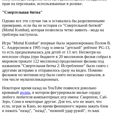
прав на персонажи, использованные в ролике.
"Смертельная битва"
Однако все эти случаи так и оставались бы разрозненными
примерами, если бы не история со "Смертельной битвой"
(Mortal Kombat), которая позволила четко заявить - мода на
трейлеры наступила.
Игра "Mortal Kombat" впервые была экранизирована Полом В.
С. Андерсоном в 1995 году и имела "детский" рейтинг PG-13,
то есть предназначалась для детей от 13 лет. Несмотря на
неплохие сборы (при бюджете в 20 миллионов фильм собрал в
мировом прокате 122 миллиона) продолжение фильма под
названием "Смертельная битва 2: Истребление" было снято с
другими актерами и отправилось сразу на видео. Помимо
фильмов по мотивам игр было снято несколько сериалов, в
том числе мультипликационных.
Некоторое время назад на YouTube появился довольно
кровавый
ролик
, в котором фигурировали милые сердцу
любого любителя компьютерных игр имена: Скорпион, Саб-
Зеро, Соня и некоторые другие. Для тех, кто не знает, что
если, играя за Кано, во время финишного экрана зажать блок
и нажать "назад", "назад", "нижний удар рукой", то ваш