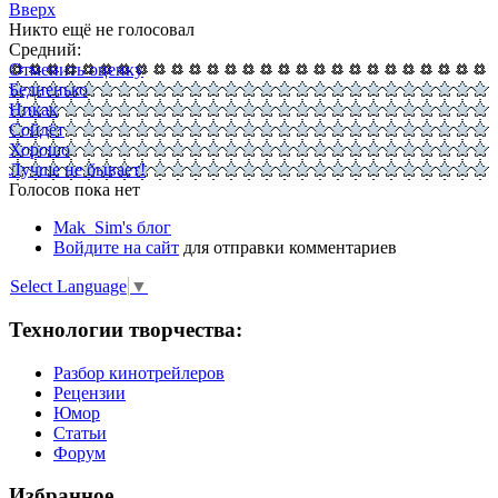
Вверх
Никто ещё не голосовал
Средний:
Отменить оценку
Бедненько
Никак
Сойдёт
Хорошо
Лучше не бывает!
Голосов пока нет
Mak_Sim's блог
Войдите на сайт
для отправки комментариев
Select Language
▼
Технологии творчества:
Разбор кинотрейлеров
Рецензии
Юмор
Статьи
Форум
Избранное