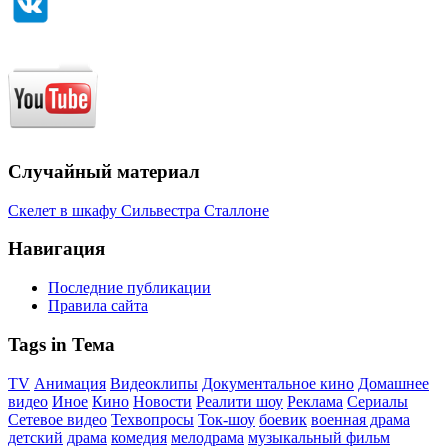
Случайный материал
Скелет в шкафу Сильвестра Сталлоне
Навигация
Последние публикации
Правила сайта
Tags in Тема
TV
Анимация
Видеоклипы
Документальное кино
Домашнее
видео
Иное
Кино
Новости
Реалити шоу
Реклама
Сериалы
Сетевое видео
Техвопросы
Ток-шоу
боевик
военная драма
детский
драма
комедия
мелодрама
музыкальный фильм