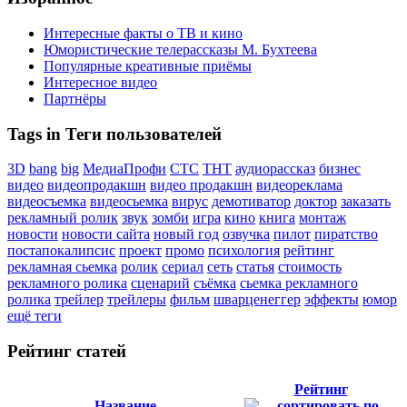
Интересные факты о ТВ и кино
Юмористические телерассказы М. Бухтеева
Популярные креативные приёмы
Интересное видео
Партнёры
Tags in Теги пользователей
3D
bang
big
МедиаПрофи
СТС
ТНТ
аудиорассказ
бизнес
видео
видеопродакшн
видео продакшн
видеореклама
видеосъемка
видеосьемка
вирус
демотиватор
доктор
заказать
рекламный ролик
звук
зомби
игра
кино
книга
монтаж
новости
новости сайта
новый год
озвучка
пилот
пиратство
постапокалипсис
проект
промо
психология
рейтинг
рекламная сьемка
ролик
сериал
сеть
статья
стоимость
рекламного ролика
сценарий
съёмка
сьемка рекламного
ролика
трейлер
трейлеры
фильм
шварценеггер
эффекты
юмор
ещё теги
Рейтинг статей
Рейтинг
Название