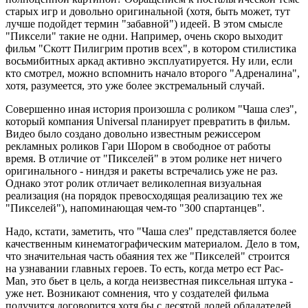
старых игр и довольно оригинальной (хотя, быть может, тут
лучше подойдет термин "забавной") идеей. В этом смысле
"Пиксели" такие не одни. Например, очень скоро выходит
фильм "Скотт Пилигрим против всех", в котором стилистика
восьмибитных аркад активно эксплуатируется. Ну или, если
кто смотрел, можно вспомнить начало второго "Адреналина",
хотя, разумеется, это уже более экстремальный случай.
Совершенно иная история произошла с роликом "Чаша слез",
который компания Universal планирует превратить в фильм.
Видео было создано довольно известным режиссером
рекламных роликов Гари Шором в свободное от работы
время. В отличие от "Пикселей" в этом ролике нет ничего
оригинального - ниндзя и ракеты встречались уже не раз.
Однако этот ролик отличает великолепная визуальная
реализация (на порядок превосходящая реализацию тех же
"Пикселей"), напоминающая чем-то "300 спартанцев".
Надо, кстати, заметить, что "Чаша слез" представляется более
качественным кинематографическим материалом. Дело в том,
что значительная часть обаяния тех же "Пикселей" строится
на узнавании главных героев. То есть, когда метро ест Pac-
Man, это бьет в цель, а когда неизвестная пиксельная штука -
уже нет. Возникают сомнения, что у создателей фильма
получится договорится хотя бы с десятой долей обладателей