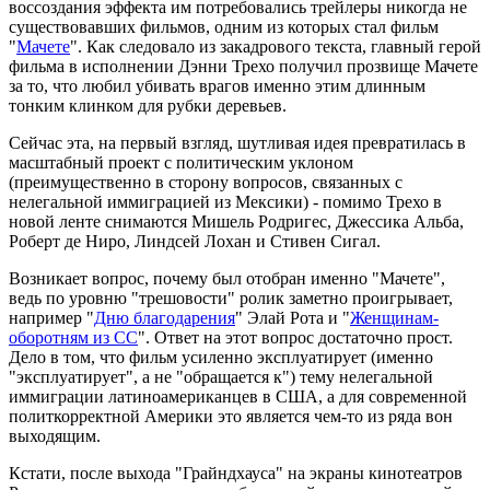
воссоздания эффекта им потребовались трейлеры никогда не
существовавших фильмов, одним из которых стал фильм
"
Мачете
". Как следовало из закадрового текста, главный герой
фильма в исполнении Дэнни Трехо получил прозвище Мачете
за то, что любил убивать врагов именно этим длинным
тонким клинком для рубки деревьев.
Сейчас эта, на первый взгляд, шутливая идея превратилась в
масштабный проект с политическим уклоном
(преимущественно в сторону вопросов, связанных с
нелегальной иммиграцией из Мексики) - помимо Трехо в
новой ленте снимаются Мишель Родригес, Джессика Альба,
Роберт де Ниро, Линдсей Лохан и Стивен Сигал.
Возникает вопрос, почему был отобран именно "Мачете",
ведь по уровню "трешовости" ролик заметно проигрывает,
например "
Дню благодарения
" Элай Рота и "
Женщинам-
оборотням из СС
". Ответ на этот вопрос достаточно прост.
Дело в том, что фильм усиленно эксплуатирует (именно
"эксплуатирует", а не "обращается к") тему нелегальной
иммиграции латиноамериканцев в США, а для современной
политкорректной Америки это является чем-то из ряда вон
выходящим.
Кстати, после выхода "Грайндхауса" на экраны кинотеатров