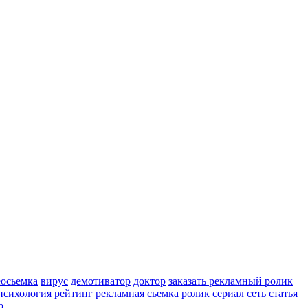
еосьемка
вирус
демотиватор
доктор
заказать рекламный ролик
психология
рейтинг
рекламная сьемка
ролик
сериал
сеть
статья
р