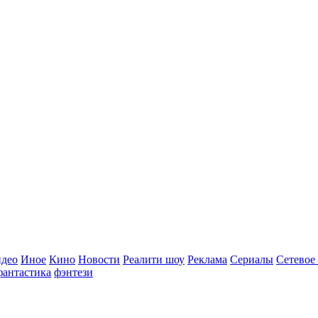
идео
Иное
Кино
Новости
Реалити шоу
Реклама
Сериалы
Сетевое
фантастика
фэнтези