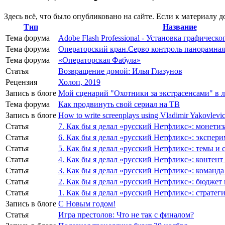
Здесь всё, что было опубликовано на сайте. Если к материалу д
Тип
Название
Тема форума
Adobe Flash Professional - Установка графическо
Тема форума
Операторский кран.Серво контроль панорамная
Тема форума
«Операторская Фабула»
Статья
Возвращение домой: Илья Глазунов
Рецензия
Холоп, 2019
Запись в блоге
Мой сценарий "Охотники за экстрасенсами" в 
Тема форума
Как продвинуть свой сериал на ТВ
Запись в блоге
How to write screenplays using Vladimir Yakovlevi
Статья
7. Как бы я делал «русский Нетфликс»: монети
Статья
6. Как бы я делал «русский Нетфликс»: экспе
Статья
5. Как бы я делал «русский Нетфликс»: темы и 
Статья
4. Как бы я делал «русский Нетфликс»: контент
Статья
3. Как бы я делал «русский Нетфликс»: команд
Статья
2. Как бы я делал «русский Нетфликс»: бюдже
Статья
1. Как бы я делал «русский Нетфликс»: стратег
Запись в блоге
С Новым годом!
Статья
Игра престолов: Что не так с финалом?