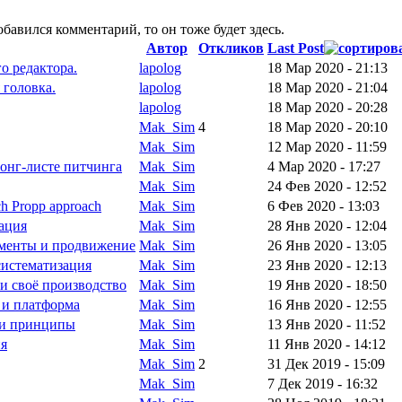
обавился комментарий, то он тоже будет здесь.
Автор
Откликов
Last Post
го редактора.
lapolog
18 Мар 2020 - 21:13
 головка.
lapolog
18 Мар 2020 - 21:04
lapolog
18 Мар 2020 - 20:28
Mak_Sim
4
18 Мар 2020 - 20:10
Mak_Sim
12 Мар 2020 - 11:59
лонг-листе питчинга
Mak_Sim
4 Мар 2020 - 17:27
Mak_Sim
24 Фев 2020 - 12:52
ch Propp approach
Mak_Sim
6 Фев 2020 - 13:03
зация
Mak_Sim
28 Янв 2020 - 12:04
рименты и продвижение
Mak_Sim
26 Янв 2020 - 13:05
систематизация
Mak_Sim
23 Янв 2020 - 12:13
 и своё производство
Mak_Sim
19 Янв 2020 - 18:50
а и платформа
Mak_Sim
16 Янв 2020 - 12:55
т и принципы
Mak_Sim
13 Янв 2020 - 11:52
ия
Mak_Sim
11 Янв 2020 - 14:12
Mak_Sim
2
31 Дек 2019 - 15:09
Mak_Sim
7 Дек 2019 - 16:32