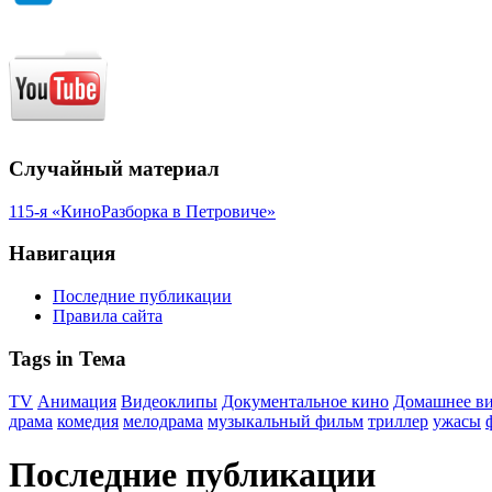
Случайный материал
115-я «КиноРазборка в Петровиче»
Навигация
Последние публикации
Правила сайта
Tags in Тема
TV
Анимация
Видеоклипы
Документальное кино
Домашнее в
драма
комедия
мелодрама
музыкальный фильм
триллер
ужасы
Последние публикации