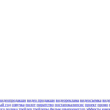
видеопродакшн
видео продакшн
видеореклама
видеосъемка
вид
ый год
озвучка
пилот
пиратство
постапокалипсис
проект
промо
ого ролика
трейлер
трейлеры
фильм
шварценеггер
эффекты
юмо