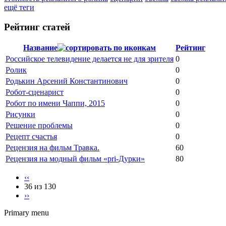
ещё теги
Рейтинг статей
Название
Рейтинг
Российское телевидение делается не для зрителя
0
Ролик
0
Родькин Арсений Константинович
0
Робот-сценарист
0
Робот по имени Чаппи, 2015
0
Рисунки
0
Решение проблемы
0
Рецепт счастья
0
Рецензия на фильм Травка.
60
Рецензия на модный фильм «pri-Дурки»
80
‹‹
36 из 130
››
Primary menu