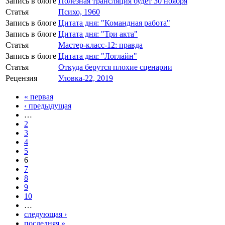
Запись в блоге
Полезная трансляция будет 30 ноября
Статья
Психо, 1960
Запись в блоге
Цитата дня: "Командная работа"
Запись в блоге
Цитата дня: "Три акта"
Статья
Мастер-класс-12: правда
Запись в блоге
Цитата дня: "Логлайн"
Статья
Откуда берутся плохие сценарии
Рецензия
Уловка-22, 2019
« первая
‹ предыдущая
…
2
3
4
5
6
7
8
9
10
…
следующая ›
последняя »