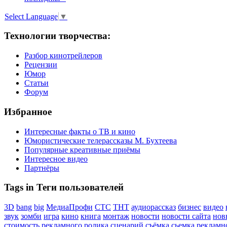
Select Language
▼
Технологии творчества:
Разбор кинотрейлеров
Рецензии
Юмор
Статьи
Форум
Избранное
Интересные факты о ТВ и кино
Юмористические телерассказы М. Бухтеева
Популярные креативные приёмы
Интересное видео
Партнёры
Tags in Теги пользователей
3D
bang
big
МедиаПрофи
СТС
ТНТ
аудиорассказ
бизнес
видео
звук
зомби
игра
кино
книга
монтаж
новости
новости сайта
нов
стоимость рекламного ролика
сценарий
съёмка
сьемка рекламн