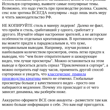
Используя сортировку, выявите самые популярные темы.
Возможно, это надо учесть при производстве ролика. Скажем,
секс или эротика ВСЕГДА популярны - надо лишь знать меру
и чтить законодательство РФ.
НЕ КОПИРУЙТЕ стиль и манеру лидеров! Далеко не факт,
что приём и стиль, сработавший у одного, сработает у
другого. Изучайте общее настроение зрителей, а не авторские
особенности отдельных креативщиков. В противном случае
вы можете придти к парадоксальным и, что хуже,
неправильным выводам. Например, изучая ролики с
наибольшим количеством просмотров, очень легко придти к
выводам, что "чем более отвратительнее и шокирующее
видео, тем лучше просмотры". Можно остановиться на этом
выводе и броситься делать сериал "Приключения в сортире", а
можно потратить ещё пару часов, применить другой способ
сортировки и увидеть, что
классические правила
производства креатива
никто не отменял. Глобальные
просмотры больше у качественного видео - просто они
набираются медленнее. Почему это происходит и от чего
зависит динамика, мы разберём ниже.
Аккуратно оформите ВСЕ свои аккаунты - разместите там как
можно больше информации о себе. Это вам ещё пригодится.