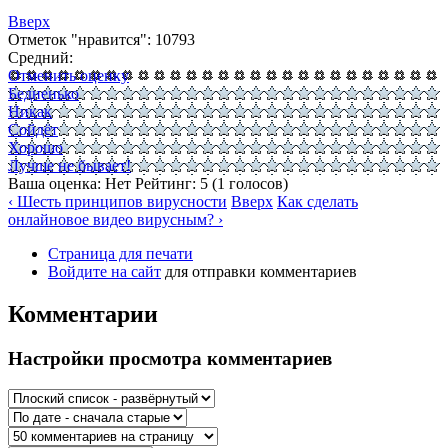
Вверх
Отметок "нравится": 10793
Средний:
Отменить оценку
Бедненько
Никак
Сойдёт
Хорошо
Лучше не бывает!
Ваша оценка:
Нет
Рейтинг:
5
(
1
голосов)
‹ Шесть принципов вирусности
Вверх
Как сделать
онлайновое видео вирусным? ›
Страница для печати
Войдите на сайт
для отправки комментариев
Комментарии
Настройки просмотра комментариев