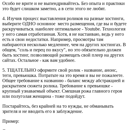
Особо не врите и не выпендривайтесь. Без опыта и практики
это будет слишком заметно, а в сети этого не любят.
4. Изучив процесс выставления роликов на разные хостинги,
выберите ОДНО основное место размещения, где вы и будете
раскручиваться. наиболее оптимальное - Youtube. Технология
у него самая отработанная. Хотя, я не настаиваю, ведь у него
есть и свои недостатки. Например, просмотры там
набираются несколько медленнее, чем на других хостингах. В
общем, "соль и перец по вкусу", но это обязательно должен
быть хостинг, позволяющий размещать свой плеер на других
сайтах. Остальное - как вам удобнее.
5. ТЩАТЕЛЬНО оформите свой ролик - название, анонс,
теги, превьюшка. Потратьте на это время и вы не пожалеете.
Общее требование к названию - баланс между абстракцией и
раскрытием сюжета ролика. Требование к превьюшке -
крупный узнаваемый объект. Смешная рожа главного героя
или полуголая женщина - тоже подойдут.
Постарайтесь, без крайней на то нужды, не обманывать
зрителя и не вводить его в заблуждение.
Пример: