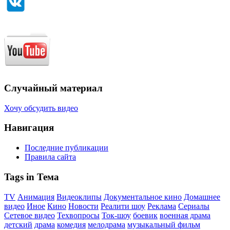
Случайный материал
Хочу обсудить видео
Навигация
Последние публикации
Правила сайта
Tags in Тема
TV
Анимация
Видеоклипы
Документальное кино
Домашнее
видео
Иное
Кино
Новости
Реалити шоу
Реклама
Сериалы
Сетевое видео
Техвопросы
Ток-шоу
боевик
военная драма
детский
драма
комедия
мелодрама
музыкальный фильм