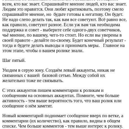
всем, кто вас знает. Спрашивайте мнение людей, кто вас знает.
Людям это нравится. Они любят критиковать, поэтому смело
спрашивайте мнение, но будьте готовы к негативу. Он будет.
Не надо слепо делать так, как вам все советуют. Всё равно все,
как правило, советуют разное. Если уж вам так необходима
поддержка и совет - выберите себе одного-двух советчиков,
чьё мнение, по вашему, чего-то стоит. Но если вы уверены в
своей правоте - делайте по-своему. Будет конечный результат -
тогда и будете делать выводы и принимать меры. Главное на
этом этапе, чтобы о вашем ролике знали.
Шаг пятый.
Уходим в серую зону. Создаём левый аккаунты, никак не
связанных с вашей базовой сетью. Между собой их
желательно тоже не связывать.
С этих аккаунтов пишем комментарии к роликам и
сообщениям на основных аккаунтах. Помните, чем больше
активность - тем выше вероятность того, что ваш ролик или
сообщение о нём заметят.
Новый комментарий поднимает сообщение вверх по ветке, а
комментарии (их количество), как правило, видны в общем
списке. Чем больше комментов - тем выше интерес к ролику.