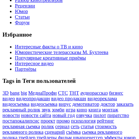
Разбор кинотрейлеров
Рецензии
Юмор
Статьи
Форум
Избранное
Интересные факты о ТВ и кино
Юмористические телерассказы М. Бухтеева
Популярные креативные приёмы
Интересное видео
Партнёры
Tags in Теги пользователей
3D
bang
big
МедиаПрофи
СТС
ТНТ
аудиорассказ
бизнес
видео
видеопродакшн
видео продакшн
видеореклама
видеосъемка
видеосьемка
вирус
демотиватор
доктор
заказать
рекламный ролик
звук
зомби
игра
кино
книга
монтаж
новости
новости сайта
новый год
озвучка
пилот
пиратство
постапокалипсис
проект
промо
психология
рейтинг
рекламная сьемка
ролик
сериал
сеть
статья
стоимость
рекламного ролика
сценарий
съёмка
сьемка рекламного
ролика
трейлер
трейлеры
фильм
шварценеггер
эффекты
юмор