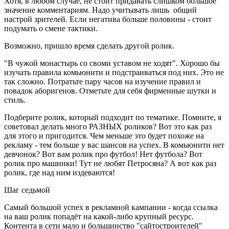
Хотя, в любом случае, не стоит придавать слишком большое
значение комментариям. Надо учитывать лишь общий
настрой зрителей. Если негатива больше половины - стоит
подумать о смене тактики.
Возможно, пришло время сделать другой ролик.
"В чужой монастырь со своми уставом не ходят". Хорошо бы
изучать правила комьюнити и подстраиваться под них. Это не
так сложно. Потратьте пару часов на изучение правил и
повадок аборигенов. Отметьте для себя фирменные шутки и
стиль.
Подберите ролик, который подходит по тематике. Помните, я
советовал делать много РАЗНЫХ роликов? Вот это как раз
для этого и пригодится. Чем меньше это будет похоже на
рекламу - тем больше у вас шансов на успех. В комьюнити нет
девчонок? Вот вам ролик про футбол! Нет футбола? Вот
ролик про машинки! Тут не любят Петросяна? А вот как раз
ролик, где над ним издеваются!
Шаг седьмой
Самый большой успех в рекламной кампании - когда ссылка
на ваш ролик попадёт на какой-либо крупный ресурс.
Контента в сети мало и большинство "сайтостроителей"