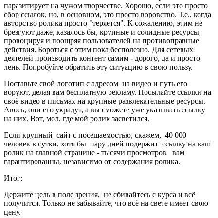
паразитирует на чужом творчестве. Хорошо, если это просто
сбор ссылок, но, в основном, это просто воровство. Т.е., когда
авторство ролика просто "теряется". К сожалению, этим не
брезгуют даже, казалось бы, крупные и солидные ресурсы,
провоцируя и поощряя пользователей на противоправные
действия. Бороться с этим пока бесполезно. Для сетевых
деятелей производить контент самим - дорого, да и просто
лень. Попробуйте обратить эту ситуацию в свою пользу.
Поставьте свой логотип с адресом на видео и путь его
воруют, делая вам бесплатную рекламу. Посылайте ссылки на
своё видео в письмах на крупные развлекательные ресурсы.
Авось, они его украдут, а вы сможете уже указывать ссылку
на них. Вот, мол, где мой ролик засветился.
Если крупный сайт с посещаемостью, скажем, 40 000
человек в сутки, хотя бы пару дней подержит ссылку на ваш
ролик на главной странице - тысячи просмотров вам
гарантированны, независимо от содержания ролика.
Итог:
Держите цель в поле зрения, не сбивайтесь с курса и всё
получится. Только не забывайте, что всё на свете имеет свою
цену.