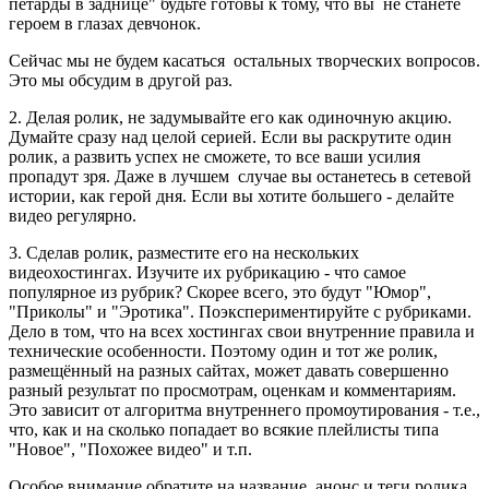
петарды в заднице" будьте готовы к тому, что вы не станете
героем в глазах девчонок.
Сейчас мы не будем касаться остальных творческих вопросов.
Это мы обсудим в другой раз.
2. Делая ролик, не задумывайте его как одиночную акцию.
Думайте сразу над целой серией. Если вы раскрутите один
ролик, а развить успех не сможете, то все ваши усилия
пропадут зря. Даже в лучшем случае вы останетесь в сетевой
истории, как герой дня. Если вы хотите большего - делайте
видео регулярно.
3. Сделав ролик, разместите его на нескольких
видеохостингах. Изучите их рубрикацию - что самое
популярное из рубрик? Скорее всего, это будут "Юмор",
"Приколы" и "Эротика". Поэкспериментируйте с рубриками.
Дело в том, что на всех хостингах свои внутренние правила и
технические особенности. Поэтому один и тот же ролик,
размещённый на разных сайтах, может давать совершенно
разный результат по просмотрам, оценкам и комментариям.
Это зависит от алгоритма внутреннего промоутирования - т.е.,
что, как и на сколько попадает во всякие плейлисты типа
"Новое", "Похожее видео" и т.п.
Особое внимание обратите на название, анонс и теги ролика.