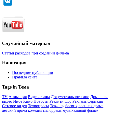
Случайный материал
Статьи расходов при создании фильма
Навигация
Последние публикации
Правила сайта
Tags in Тема
TV
Анимация
Видеоклипы
Документальное кино
Домашнее
видео
Иное
Кино
Новости
Реалити шоу
Реклама
Сериалы
Сетевое видео
Техвопросы
Ток-шоу
боевик
военная драма
детский
драма
комедия
мелодрама
музыкальный фильм