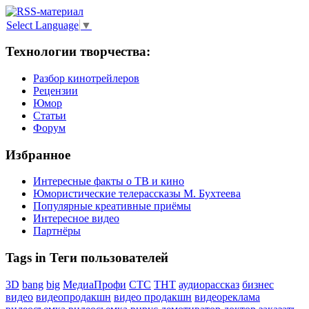
Select Language
▼
Технологии творчества:
Разбор кинотрейлеров
Рецензии
Юмор
Статьи
Форум
Избранное
Интересные факты о ТВ и кино
Юмористические телерассказы М. Бухтеева
Популярные креативные приёмы
Интересное видео
Партнёры
Tags in Теги пользователей
3D
bang
big
МедиаПрофи
СТС
ТНТ
аудиорассказ
бизнес
видео
видеопродакшн
видео продакшн
видеореклама