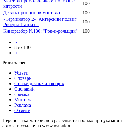
Монтаж промо-роликов: Полезные
100
хитрости
Десять принципов монтажа
100
«Терминатор-2». Актёрский подвиг
100
Роберта Патрика.
Киноразбор №130: "Рок-н-рольщик"
100
‹‹
8 из 130
››
Primary menu
Услуги
Словарь
Статьи для начинающих
Сценарий
Съёмка
Монтаж
Реклама
О сайте
Перепечатка материалов разрешается только при указании
автора и ссылке на www.mabuk.ru