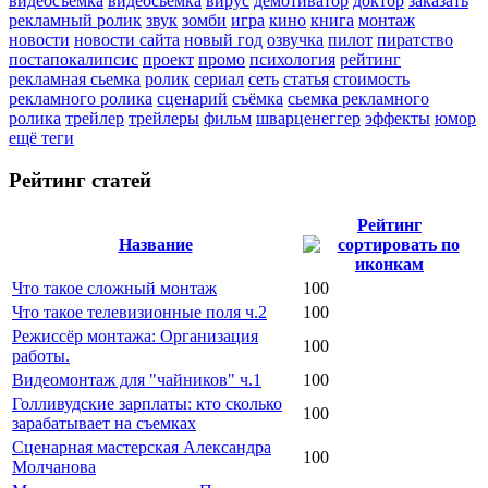
видеосъемка
видеосьемка
вирус
демотиватор
доктор
заказать
рекламный ролик
звук
зомби
игра
кино
книга
монтаж
новости
новости сайта
новый год
озвучка
пилот
пиратство
постапокалипсис
проект
промо
психология
рейтинг
рекламная сьемка
ролик
сериал
сеть
статья
стоимость
рекламного ролика
сценарий
съёмка
сьемка рекламного
ролика
трейлер
трейлеры
фильм
шварценеггер
эффекты
юмор
ещё теги
Рейтинг статей
Рейтинг
Название
Что такое сложный монтаж
100
Что такое телевизионные поля ч.2
100
Режиссёр монтажа: Организация
100
работы.
Видеомонтаж для "чайников" ч.1
100
Голливудские зарплаты: кто сколько
100
зарабатывает на съемках
Сценарная мастерская Александра
100
Молчанова