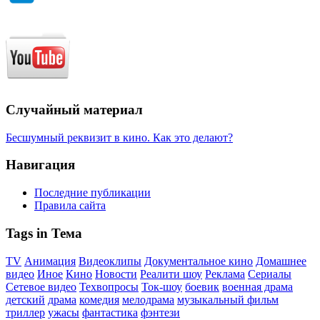
Случайный материал
Бесшумный реквизит в кино. Как это делают?
Навигация
Последние публикации
Правила сайта
Tags in Тема
TV
Анимация
Видеоклипы
Документальное кино
Домашнее
видео
Иное
Кино
Новости
Реалити шоу
Реклама
Сериалы
Сетевое видео
Техвопросы
Ток-шоу
боевик
военная драма
детский
драма
комедия
мелодрама
музыкальный фильм
триллер
ужасы
фантастика
фэнтези