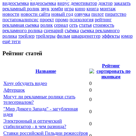
видеосъемка
видеосьемка
вирус
демотиватор
доктор
заказать
рекламный ролик
звук
зомби
игра
кино
книга
монтаж
новости
новости сайта
новый год
озвучка
пилот
пиратство
постапокалипсис
проект
промо
психология
рейтинг
рекламная сьемка
ролик
сериал
сеть
статья
стоимость
рекламного ролика
сценарий
съёмка
сьемка рекламного
ролика
трейлер
трейлеры
фильм
шварценеггер
эффекты
юмор
ещё теги
Рейтинг статей
Рейтинг
Название
Хочу обсудить видео
0
Афтершок
0
Могут ли рекламные ролики стать
0
телесериалом?
"Мир Дикого Запада" - загубленная
0
идея
Электронный и оптический
0
стабилизатор - в чем разница?
Ставки российской Гильдии режиссёров
0