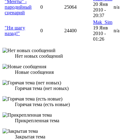
"Менты" -
20 Янв
пародийный
0
25064
n/a
2010 -
сценарий
20:37
Mak_Sim
"Ни шагу
19 Янв
0
24400
n/a
назад!"
2010 -
01:26
Нет новых сообщений
Новые сообщения
Горячая тема (нет новых)
Горячая тема (есть новые)
Прикрепленная тема
Закрытая тема