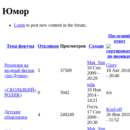
Юмор
Login
to post new content in the forum.
Последни
ответ
Тема форума
Откликов
Просмотров
Создан
Mak_Sim
Рецензия на
Glory
10 Сен
модный фильм
5
37509
18 Авг 201
2009 -
«pri-Дурки»
- 20:40
20:29
julia
«СКОЛЬЗКИЙ»
19 Ноя
0
5042
n/a
РОЛИК)
2014 -
14:21
Гость
Kozl-off
Детские
17 Сен
4
249249
26 Янв 201
объяснялки
2009 -
- 11:52
20:30
Mak_Sim