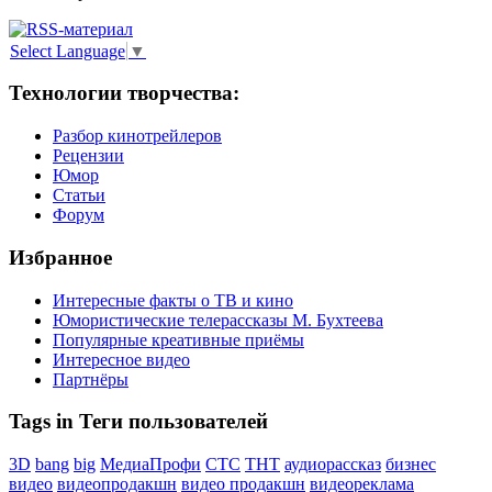
Select Language
▼
Технологии творчества:
Разбор кинотрейлеров
Рецензии
Юмор
Статьи
Форум
Избранное
Интересные факты о ТВ и кино
Юмористические телерассказы М. Бухтеева
Популярные креативные приёмы
Интересное видео
Партнёры
Tags in Теги пользователей
3D
bang
big
МедиаПрофи
СТС
ТНТ
аудиорассказ
бизнес
видео
видеопродакшн
видео продакшн
видеореклама