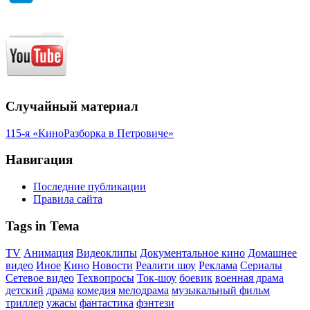
Случайный материал
115-я «КиноРазборка в Петровиче»
Навигация
Последние публикации
Правила сайта
Tags in Тема
TV
Анимация
Видеоклипы
Документальное кино
Домашнее
видео
Иное
Кино
Новости
Реалити шоу
Реклама
Сериалы
Сетевое видео
Техвопросы
Ток-шоу
боевик
военная драма
детский
драма
комедия
мелодрама
музыкальный фильм
триллер
ужасы
фантастика
фэнтези