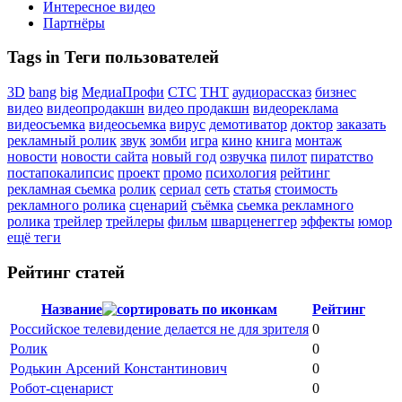
Интересное видео
Партнёры
Tags in Теги пользователей
3D
bang
big
МедиаПрофи
СТС
ТНТ
аудиорассказ
бизнес
видео
видеопродакшн
видео продакшн
видеореклама
видеосъемка
видеосьемка
вирус
демотиватор
доктор
заказать
рекламный ролик
звук
зомби
игра
кино
книга
монтаж
новости
новости сайта
новый год
озвучка
пилот
пиратство
постапокалипсис
проект
промо
психология
рейтинг
рекламная сьемка
ролик
сериал
сеть
статья
стоимость
рекламного ролика
сценарий
съёмка
сьемка рекламного
ролика
трейлер
трейлеры
фильм
шварценеггер
эффекты
юмор
ещё теги
Рейтинг статей
Название
Рейтинг
Российское телевидение делается не для зрителя
0
Ролик
0
Родькин Арсений Константинович
0
Робот-сценарист
0