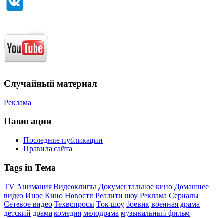
Случайный материал
Реклама
Навигация
Последние публикации
Правила сайта
Tags in Тема
TV
Анимация
Видеоклипы
Документальное кино
Домашнее
видео
Иное
Кино
Новости
Реалити шоу
Реклама
Сериалы
Сетевое видео
Техвопросы
Ток-шоу
боевик
военная драма
детский
драма
комедия
мелодрама
музыкальный фильм