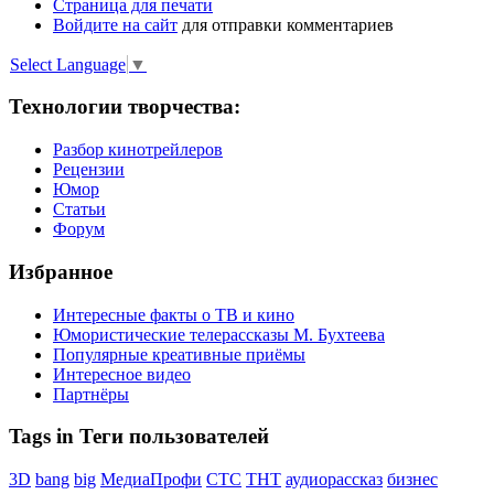
Страница для печати
Войдите на сайт
для отправки комментариев
Select Language
▼
Технологии творчества:
Разбор кинотрейлеров
Рецензии
Юмор
Статьи
Форум
Избранное
Интересные факты о ТВ и кино
Юмористические телерассказы М. Бухтеева
Популярные креативные приёмы
Интересное видео
Партнёры
Tags in Теги пользователей
3D
bang
big
МедиаПрофи
СТС
ТНТ
аудиорассказ
бизнес