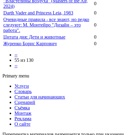
"Властелины воздуха" (Masters of the Air,
0
2024)
Darth Vader and Princess Leia, 1983
0
Очевидные правила - все знают, но редко
следуют: М. Монтейро "Дизайн – это
0
работа".
Цитата дня: Дети и животные
0
Журенко Борис Карпович
0
‹‹
55 из 130
››
Primary menu
Услуги
Словарь
Статьи для начинающих
Сценарий
Съёмка
Монтаж
Реклама
О сайте
Перепечатка материалов разрешается только при указании