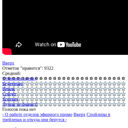
Вверх
Отметок "нравится": 9322
Средний:
Отменить оценку
Бедненько
Никак
Сойдёт
Хорошо
Лучше не бывает!
Голосов пока нет
‹ О работе отделов эфирного промо
Вверх
Спойлеры в
трейлерах и откуда они берутся ›