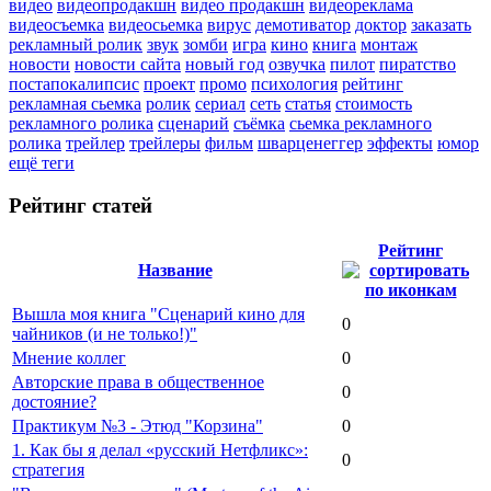
видео
видеопродакшн
видео продакшн
видеореклама
видеосъемка
видеосьемка
вирус
демотиватор
доктор
заказать
рекламный ролик
звук
зомби
игра
кино
книга
монтаж
новости
новости сайта
новый год
озвучка
пилот
пиратство
постапокалипсис
проект
промо
психология
рейтинг
рекламная сьемка
ролик
сериал
сеть
статья
стоимость
рекламного ролика
сценарий
съёмка
сьемка рекламного
ролика
трейлер
трейлеры
фильм
шварценеггер
эффекты
юмор
ещё теги
Рейтинг статей
Рейтинг
Название
Вышла моя книга "Сценарий кино для
0
чайников (и не только!)"
Мнение коллег
0
Авторские права в общественное
0
достояние?
Практикум №3 - Этюд "Корзина"
0
1. Как бы я делал «русский Нетфликс»:
0
стратегия