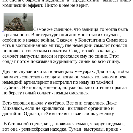
комический эффект. Никто в неё не верит.
Самое же смешное, что задница-то могла быть
в реальности. В литературе описано много таких случаев,
особенно в начале войны. Скажем, у Константина Симонова
есть в воспоминаниях эпизод, где немецкий самолёт гонялся
по полю за советским солдатом. Солдат залёг в канаву, а
самолёт выпустил шасси и проехался ему по спине. Этот
солдат потом показывал журналисту синяк во всю спину.
Другой случай я читал в немецких мемуарах. Для того, чтобы
напугать советского солдата, когда он мылся голышом в реке,
немецкий артиллерист выстрелил по нему из тяжёлой
гаубицы. Не попал, конечно, но уже больно потешно прыгал
по берегу голый солдат - немцы смеялись.
Есть хорошая школа у актёров. Все они старались. Даже
Михалков, если не кривляется - выглядит органично и
достойно. Однако, всё вместе вызывает лишь усмешку.
В батальной сцене, когда появился туман, я вдруг подумал,
вот она - режиссёрская находка. Туман, выстрелы, крики -