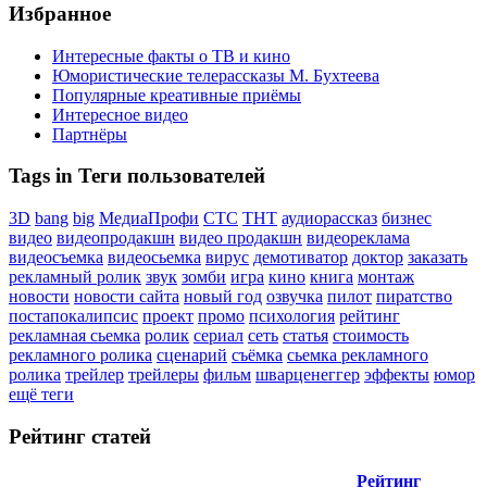
Избранное
Интересные факты о ТВ и кино
Юмористические телерассказы М. Бухтеева
Популярные креативные приёмы
Интересное видео
Партнёры
Tags in Теги пользователей
3D
bang
big
МедиаПрофи
СТС
ТНТ
аудиорассказ
бизнес
видео
видеопродакшн
видео продакшн
видеореклама
видеосъемка
видеосьемка
вирус
демотиватор
доктор
заказать
рекламный ролик
звук
зомби
игра
кино
книга
монтаж
новости
новости сайта
новый год
озвучка
пилот
пиратство
постапокалипсис
проект
промо
психология
рейтинг
рекламная сьемка
ролик
сериал
сеть
статья
стоимость
рекламного ролика
сценарий
съёмка
сьемка рекламного
ролика
трейлер
трейлеры
фильм
шварценеггер
эффекты
юмор
ещё теги
Рейтинг статей
Рейтинг