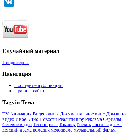
Случайный материал
Продюсеры2
Навигация
Последние публикации
Правила сайта
Tags in Тема
TV
Анимация
Видеоклипы
Документальное кино
Домашнее
видео
Иное
Кино
Новости
Реалити шоу
Реклама
Сериалы
Сетевое видео
Техвопросы
Ток-шоу
боевик
военная драма
детский
драма
комедия
мелодрама
музыкальный фильм