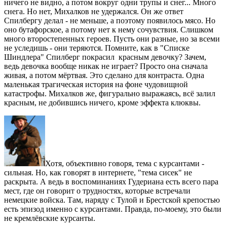
ничего не видно, а потом вокруг одни трупы и снег... Много
снега. Но нет, Михалков не удержался. Он же ответ
Спилбергу делал - не меньше, а поэтому появилось мясо. Но
оно бутафорское, а потому нет к нему сочувствия. Слишком
много второстепенных героев. Пусть они разные, но за всеми
не уследишь - они теряются. Помните, как в "Списке
Шиндлера" Спилберг покрасил красным девочку? Зачем,
ведь девочка вообще никак не играет? Просто она сначала
живая, а потом мёртвая. Это сделано для контраста. Одна
маленькая трагическая история на фоне чудовищной
катастрофы. Михалков же, фигурально выражаясь, всё залил
красным, не добившись ничего, кроме эффекта клюквы.
Хотя, объективно говоря, тема с курсантами -
сильная. Но, как говорят в интернете, "тема сисек" не
раскрыта. А ведь в воспоминаниях Гудериана есть всего пара
мест, где он говорит о трудностях, которые встречали
немецкие войска. Там, наряду с Тулой и Брестской крепостью
есть эпизод именно с курсантами. Правда, по-моему, это были
не кремлёвские курсанты.