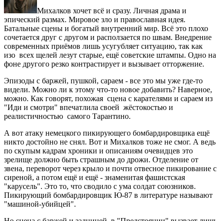
Михалков хочет всё и сразу. Личная драма и
эпический размах. Мировое зло и православная идея.
Батальные сцены и богатый внутренний мир. Всё это плохо
сочетается друг с другом и расползается по швам. Внедрение
современных приёмов лишь усугубляет ситуацию, так как
изо всех щелей лезут старые, ещё советские штампы. Одно на
фоне другого резко контрастирует и вызывает отторжение.
Эпизоды с баржей, пушкой, сараем - все это мы уже где-то
видели. Можно ли к этому что-то новое добавить? Наверное,
можно. Как говорят, похожая сцена с карателями и сараем из
"Иди и смотри" впечатлила своей жёстокостью и
реалистичностью самого Тарантино.
А вот атаку немецкого пикирующего бомбардировщика ещё
никто достойно не снял. Вот и Михалков тоже не смог. А ведь
по скупым кадрам хроники и описаниям очевидцев это
зрелище должно быть страшным до дрожи. Отделение от
звена, переворот через крыло и почти отвесное пикирование с
сиреной, а потом ещё и ещё - знаменитая фашистская
"карусель". Это то, что сводило с ума солдат союзников.
Пикирующий бомбардировщик Ю-87 в литературе называют
"машиной-убийцей".
Но сцена с баржей и задницей в "Предстоянии" вызвает лишь