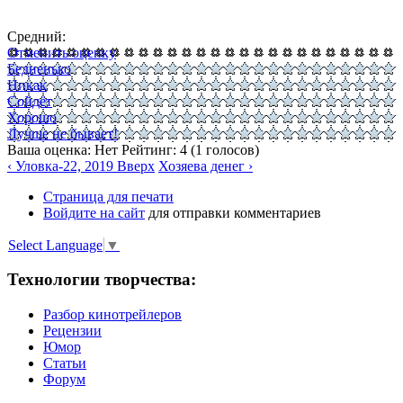
Средний:
Отменить оценку
Бедненько
Никак
Сойдёт
Хорошо
Лучше не бывает!
Ваша оценка:
Нет
Рейтинг:
4
(
1
голосов)
‹ Уловка-22, 2019
Вверх
Хозяева денег ›
Страница для печати
Войдите на сайт
для отправки комментариев
Select Language
▼
Технологии творчества:
Разбор кинотрейлеров
Рецензии
Юмор
Статьи
Форум