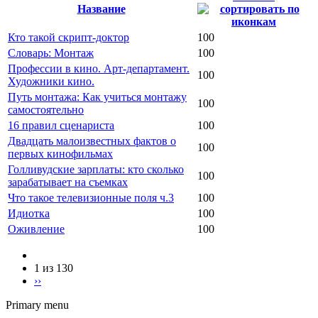
Название
Кто такой скрипт-доктор
100
Словарь: Монтаж
100
Профессии в кино. Арт-департамент.
100
Художники кино.
Путь монтажа: Как учиться монтажу
100
самостоятельно
16 правил сценариста
100
Двадцать малоизвестных фактов о
100
первых кинофильмах
Голливудские зарплаты: кто сколько
100
зарабатывает на съемках
Что такое телевизионные поля ч.3
100
Идиотка
100
Оживление
100
1 из 130
››
Primary menu