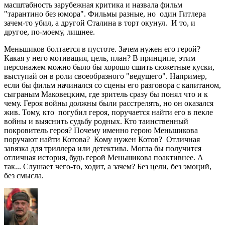
масштабность зарубежная критика и назвала фильм
"тарантино без юмора". Фильмы разные, но один Гитлера
зачем-то убил, а другой Сталина в торт окунул. И то, и
другое, по-моему, лишнее.
Меньшиков болтается в пустоте. Зачем нужен его герой?
Какая у него мотивация, цель, план? В принципе, этим
персонажем можно было бы хорошо сшить сюжетные куски,
выступай он в роли своеобразного "ведущего". Например,
если бы фильм начинался со сцены его разговора с капитаном,
сыграным Маковецким, где зритель сразу бы понял что и к
чему. Героя войны должны были расстрелять, но он оказался
жив. Тому, кто погубил героя, поручается найти его в пекле
войны и выяснить судьбу родных. Кто таинственный
покровитель героя? Почему именно герою Меньшикова
поручают найти Котова? Кому нужен Котов? Отличная
завязка для триллера или детектива. Могла бы получится
отличная история, будь герой Меньшикова поактивнее. А
так... Слушает чего-то, ходит, а зачем? Без цели, без эмоций,
без смысла.