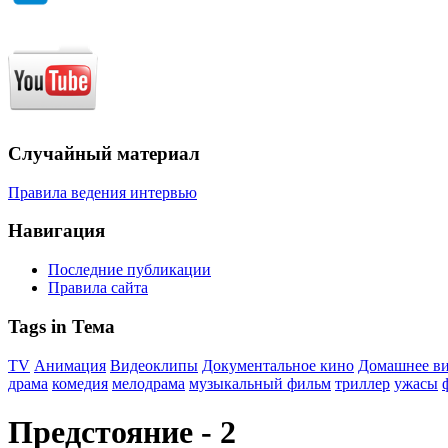
Случайный материал
Правила ведения интервью
Навигация
Последние публикации
Правила сайта
Tags in Тема
TV
Анимация
Видеоклипы
Документальное кино
Домашнее в
драма
комедия
мелодрама
музыкальный фильм
триллер
ужасы
Предстояние - 2