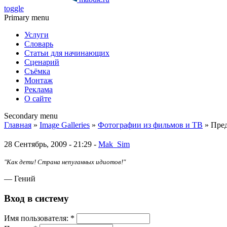
toggle
Primary menu
Услуги
Словарь
Статьи для начинающих
Сценарий
Съёмка
Монтаж
Реклама
О сайте
Secondary menu
Главная
»
Image Galleries
»
Фотографии из фильмов и ТВ
» Пред
28 Сентябрь, 2009 - 21:29 -
Mak_Sim
"Как дети! Страна непуганных идиотов!"
— Гений
Вход в систему
Имя пoльзовaтeля:
*