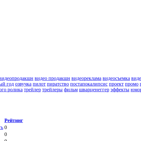
видеопродакшн
видео продакшн
видеореклама
видеосъемка
вид
ый год
озвучка
пилот
пиратство
постапокалипсис
проект
промо
ого ролика
трейлер
трейлеры
фильм
шварценеггер
эффекты
юмо
Рейтинг
ть
0
0