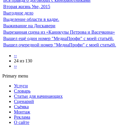
Вся правда о договорах с киноработниками
Вторая жизнь Уве, 2015
Выгодное дело
Выделение области в кадре.
Выживание на Дискавери
Вырезанная сцена из «Каникулы Петрова и Васечкина»
Вышел ещё один номер "МедиаПрофи" с моей статьёй.
Вышел очередной номер "МедиаПрофи" с моей статьёй.
‹‹
24 из 130
››
Primary menu
Услуги
Словарь
Статьи для начинающих
Сценарий
Съёмка
Монтаж
Реклама
О сайте