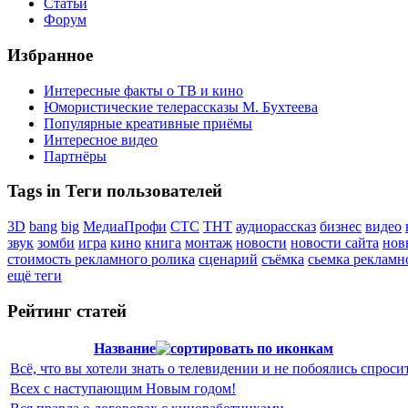
Статьи
Форум
Избранное
Интересные факты о ТВ и кино
Юмористические телерассказы М. Бухтеева
Популярные креативные приёмы
Интересное видео
Партнёры
Tags in Теги пользователей
3D
bang
big
МедиаПрофи
СТС
ТНТ
аудиорассказ
бизнес
видео
звук
зомби
игра
кино
книга
монтаж
новости
новости сайта
нов
стоимость рекламного ролика
сценарий
съёмка
сьемка рекламн
ещё теги
Рейтинг статей
Название
Всё, что вы хотели знать о телевидении и не побоялись спроси
Всех с наступающим Новым годом!