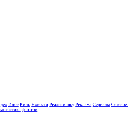
идео
Иное
Кино
Новости
Реалити шоу
Реклама
Сериалы
Сетевое
фантастика
фэнтези