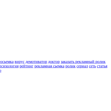
еосьемка
вирус
демотиватор
доктор
заказать рекламный ролик
психология
рейтинг
рекламная сьемка
ролик
сериал
сеть
статья
р