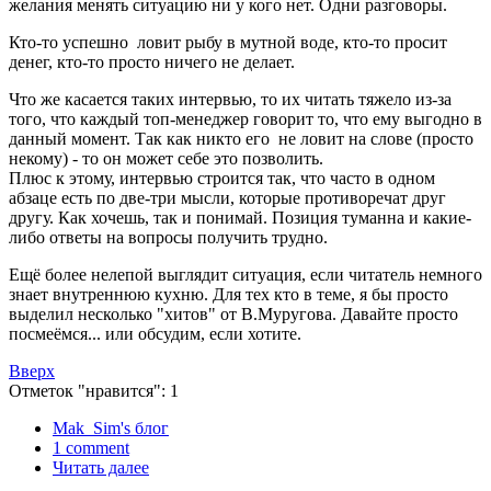
желания менять ситуацию ни у кого нет. Одни разговоры.
Кто-то успешно ловит рыбу в мутной воде, кто-то просит
денег, кто-то просто ничего не делает.
Что же касается таких интервью, то их читать тяжело из-за
того, что каждый топ-менеджер говорит то, что ему выгодно в
данный момент. Так как никто его не ловит на слове (просто
некому) - то он может себе это позволить.
Плюс к этому, интервью строится так, что часто в одном
абзаце есть по две-три мысли, которые противоречат друг
другу. Как хочешь, так и понимай. Позиция туманна и какие-
либо ответы на вопросы получить трудно.
Ещё более нелепой выглядит ситуация, если читатель немного
знает внутреннюю кухню. Для тех кто в теме, я бы просто
выделил несколько "хитов" от В.Муругова. Давайте просто
посмеёмся... или обсудим, если хотите.
Вверх
Отметок "нравится": 1
Mak_Sim's блог
1 comment
Читать далее