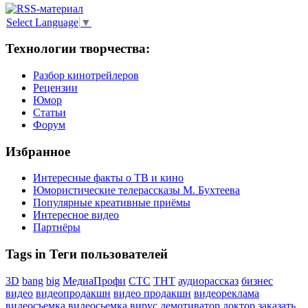
Select Language
▼
Технологии творчества:
Разбор кинотрейлеров
Рецензии
Юмор
Статьи
Форум
Избранное
Интересные факты о ТВ и кино
Юмористические телерассказы М. Бухтеева
Популярные креативные приёмы
Интересное видео
Партнёры
Tags in Теги пользователей
3D
bang
big
МедиаПрофи
СТС
ТНТ
аудиорассказ
бизнес
видео
видеопродакшн
видео продакшн
видеореклама
видеосъемка
видеосьемка
вирус
демотиватор
доктор
заказать