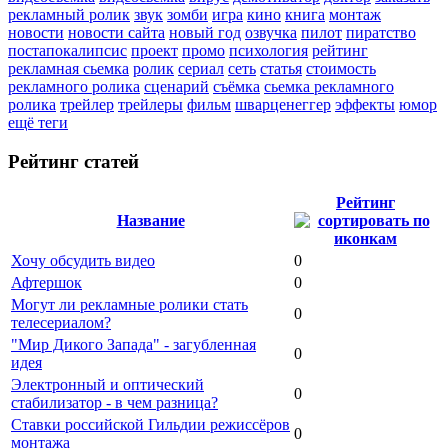
рекламный ролик
звук
зомби
игра
кино
книга
монтаж
новости
новости сайта
новый год
озвучка
пилот
пиратство
постапокалипсис
проект
промо
психология
рейтинг
рекламная сьемка
ролик
сериал
сеть
статья
стоимость
рекламного ролика
сценарий
съёмка
сьемка рекламного
ролика
трейлер
трейлеры
фильм
шварценеггер
эффекты
юмор
ещё теги
Рейтинг статей
Рейтинг
Название
Хочу обсудить видео
0
Афтершок
0
Могут ли рекламные ролики стать
0
телесериалом?
"Мир Дикого Запада" - загубленная
0
идея
Электронный и оптический
0
стабилизатор - в чем разница?
Ставки российской Гильдии режиссёров
0
монтажа