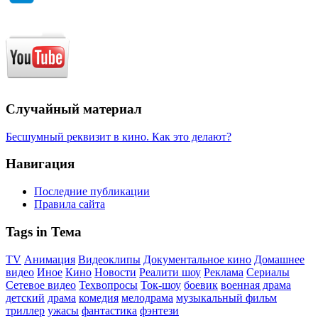
Случайный материал
Бесшумный реквизит в кино. Как это делают?
Навигация
Последние публикации
Правила сайта
Tags in Тема
TV
Анимация
Видеоклипы
Документальное кино
Домашнее
видео
Иное
Кино
Новости
Реалити шоу
Реклама
Сериалы
Сетевое видео
Техвопросы
Ток-шоу
боевик
военная драма
детский
драма
комедия
мелодрама
музыкальный фильм
триллер
ужасы
фантастика
фэнтези