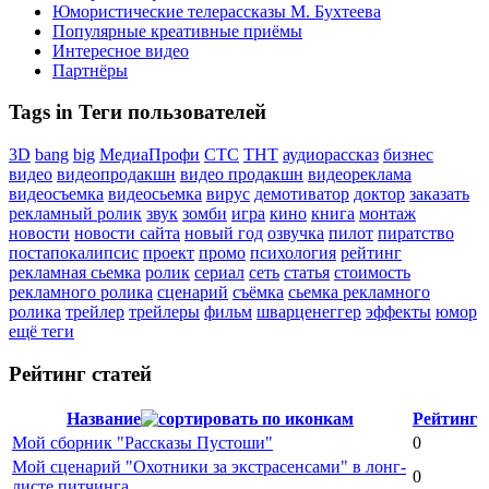
Юмористические телерассказы М. Бухтеева
Популярные креативные приёмы
Интересное видео
Партнёры
Tags in Теги пользователей
3D
bang
big
МедиаПрофи
СТС
ТНТ
аудиорассказ
бизнес
видео
видеопродакшн
видео продакшн
видеореклама
видеосъемка
видеосьемка
вирус
демотиватор
доктор
заказать
рекламный ролик
звук
зомби
игра
кино
книга
монтаж
новости
новости сайта
новый год
озвучка
пилот
пиратство
постапокалипсис
проект
промо
психология
рейтинг
рекламная сьемка
ролик
сериал
сеть
статья
стоимость
рекламного ролика
сценарий
съёмка
сьемка рекламного
ролика
трейлер
трейлеры
фильм
шварценеггер
эффекты
юмор
ещё теги
Рейтинг статей
Название
Рейтинг
Мой сборник "Рассказы Пустоши"
0
Мой сценарий "Охотники за экстрасенсами" в лонг-
0
листе питчинга