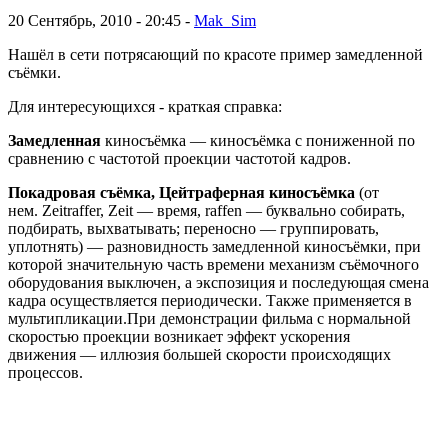
20 Сентябрь, 2010 - 20:45 -
Mak_Sim
Нашёл в сети потрясающий по красоте пример замедленной
съёмки.
Для интересующихся - краткая справка:
Замедленная
киносъёмка — киносъёмка с пониженной по
сравнению с частотой проекции частотой кадров.
Покадровая съёмка, Цейтраферная киносъёмка
(от
нем. Zeitraffer, Zeit — время, raffen — буквально собирать,
подбирать, выхватывать; переносно — группировать,
уплотнять) — разновидность замедленной киносъёмки, при
которой значительную часть времени механизм съёмочного
оборудования выключен, а экспозиция и последующая смена
кадра осуществляется периодически. Также применяется в
мультипликации.При демонстрации фильма с нормальной
скоростью проекции возникает эффект ускорения
движения — иллюзия большей скорости происходящих
процессов.