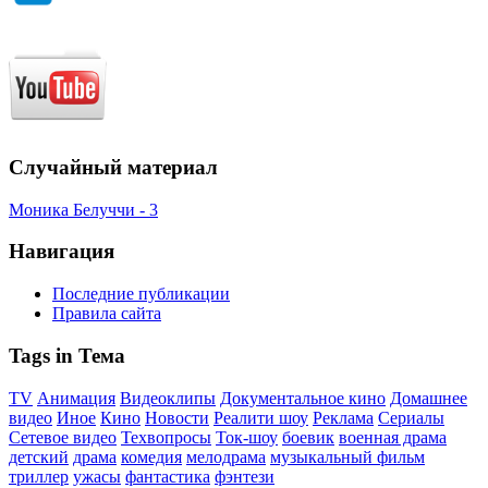
Случайный материал
Моника Белуччи - 3
Навигация
Последние публикации
Правила сайта
Tags in Тема
TV
Анимация
Видеоклипы
Документальное кино
Домашнее
видео
Иное
Кино
Новости
Реалити шоу
Реклама
Сериалы
Сетевое видео
Техвопросы
Ток-шоу
боевик
военная драма
детский
драма
комедия
мелодрама
музыкальный фильм
триллер
ужасы
фантастика
фэнтези