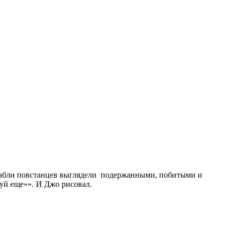
орабли повстанцев выглядели подержанными, побитыми и
суй еще»». И Джо рисовал.