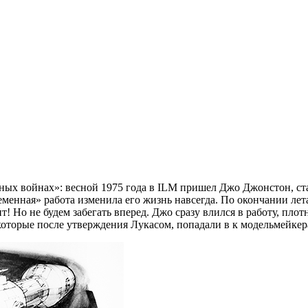
ых войнах»: весной 1975 года в ILM пришел Джо Джонстон, ста
временная» работа изменила его жизнь навсегда. По окончании ле
т! Но не будем забегать вперед. Джо сразу влился в работу, пло
которые после утверждения Лукасом, попадали в к модельмейкер