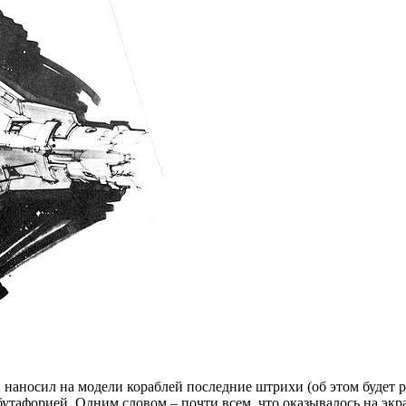
 наносил на модели кораблей последние штрихи (об этом будет 
бутафорией. Одним словом – почти всем, что оказывалось на экр