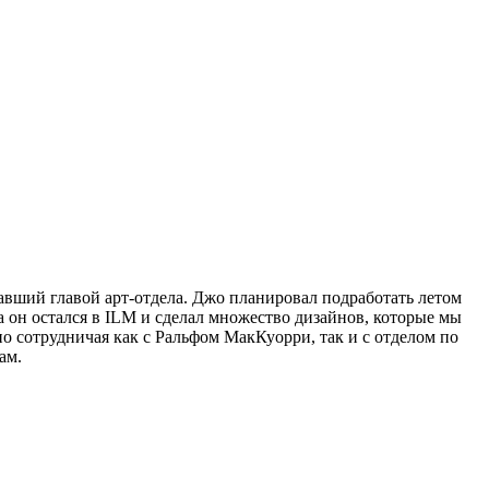
вший главой арт-отдела. Джо планировал подработать летом
та он остался в ILM и сделал множество дизайнов, которые мы
тно сотрудничая как с Ральфом МакКуорри, так и с отделом по
ам.