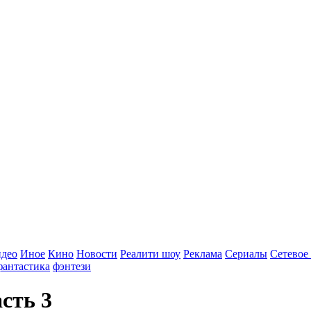
идео
Иное
Кино
Новости
Реалити шоу
Реклама
Сериалы
Сетевое
фантастика
фэнтези
сть 3