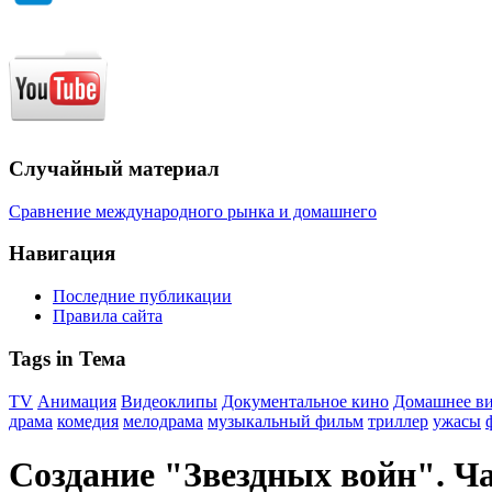
Случайный материал
Сравнение международного рынка и домашнего
Навигация
Последние публикации
Правила сайта
Tags in Тема
TV
Анимация
Видеоклипы
Документальное кино
Домашнее в
драма
комедия
мелодрама
музыкальный фильм
триллер
ужасы
Создание "Звездных войн". Ча