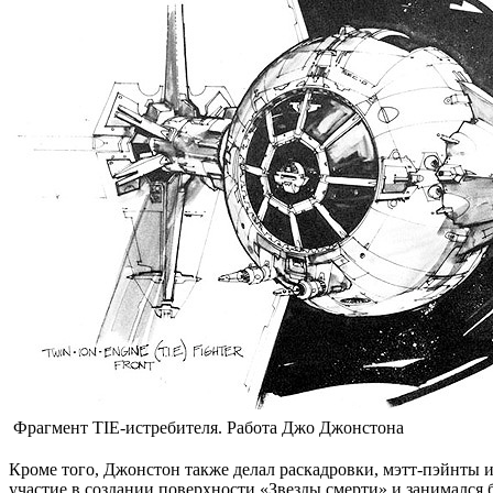
Фрагмент TIE-истребителя. Работа Джо Джонстона
Кроме того, Джонстон также делал раскадровки, мэтт-пэйнты и
участие в создании поверхности «Звезды смерти» и занимался 