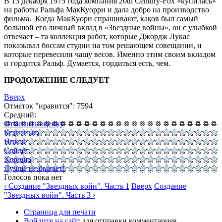
В 13 декабря 1975 года компания 20th Century-Fox «купилась»
на работы Ральфа МакКуорри и дала добро на производство
фильма. Когда МакКуори спрашивают, каков был самый
большой его личный вклад в «Звездные войны», он с улыбкой
отвечает – та коллекция работ, которые Джордж Лукас
показывал боссам студии на том решающем совещании, и
которые перевесили чашу весов. Именно этим своим вкладом
и гордится Ральф. Думается, гордиться есть, чем.
ПРОДОЛЖЕНИЕ СЛЕДУЕТ
Вверх
Отметок "нравится": 7594
Средний:
Отменить оценку
Бедненько
Никак
Сойдёт
Хорошо
Лучше не бывает!
Голосов пока нет
‹ Создание "Звездных войн". Часть 1
Вверх
Создание
"Звездных войн". Часть 3 ›
Страница для печати
Войдите на сайт
для отправки комментариев