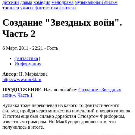
детский
драма
комедия
мелодрама
музыкальный фильм
триллер
ужасы
фантастика
фэнтези
Создание "Звездных войн".
Часть 2
6 Март, 2011 - 22:21 - Гость
фантастика
|
Информация
Автор:
Н. Маркалова
http://www.mir3d.ru
ПРОДОЛЖЕНИЕ.
Начало читайте:
Создание «Звездных
войн». Часть 1
Чубакка тоже перекочевал из какого-то фантастического
фильма, пройдя через множество изменений и корректировок.
И потом еще был сильно доработан Стюартом Фриборном,
известным гримером. Но МакКуорри доволен тем, что
получилось в итоге.