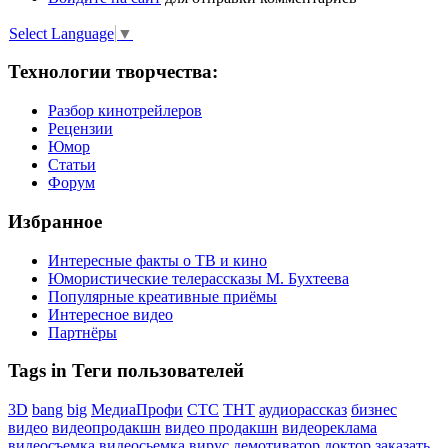
Select Language
▼
Технологии творчества:
Разбор кинотрейлеров
Рецензии
Юмор
Статьи
Форум
Избранное
Интересные факты о ТВ и кино
Юмористические телерассказы М. Бухтеева
Популярные креативные приёмы
Интересное видео
Партнёры
Tags in Теги пользователей
3D
bang
big
МедиаПрофи
СТС
ТНТ
аудиорассказ
бизнес
видео
видеопродакшн
видео продакшн
видеореклама
видеосъемка
видеосьемка
вирус
демотиватор
доктор
заказать