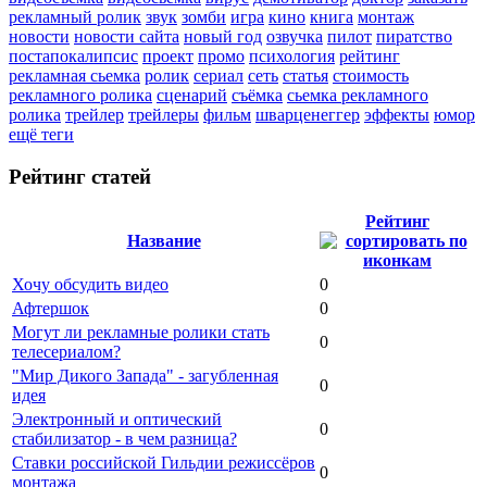
рекламный ролик
звук
зомби
игра
кино
книга
монтаж
новости
новости сайта
новый год
озвучка
пилот
пиратство
постапокалипсис
проект
промо
психология
рейтинг
рекламная сьемка
ролик
сериал
сеть
статья
стоимость
рекламного ролика
сценарий
съёмка
сьемка рекламного
ролика
трейлер
трейлеры
фильм
шварценеггер
эффекты
юмор
ещё теги
Рейтинг статей
Рейтинг
Название
Хочу обсудить видео
0
Афтершок
0
Могут ли рекламные ролики стать
0
телесериалом?
"Мир Дикого Запада" - загубленная
0
идея
Электронный и оптический
0
стабилизатор - в чем разница?
Ставки российской Гильдии режиссёров
0
монтажа