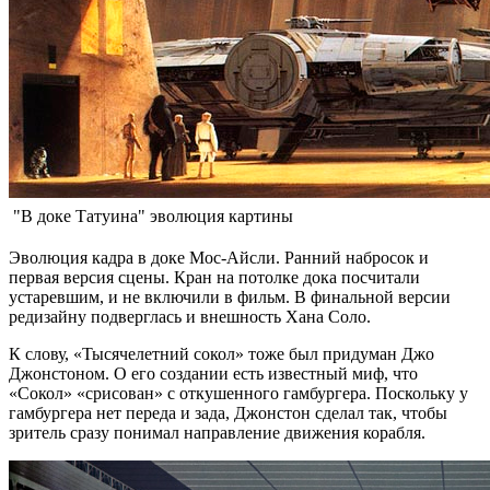
"В доке Татуина" эволюция картины
Эволюция кадра в доке Мос-Айсли. Ранний набросок и
первая версия сцены. Кран на потолке дока посчитали
устаревшим, и не включили в фильм. В финальной версии
редизайну подверглась и внешность Хана Соло.
К слову, «Тысячелетний сокол» тоже был придуман Джо
Джонстоном. О его создании есть известный миф, что
«Сокол» «срисован» с откушенного гамбургера. Поскольку у
гамбургера нет переда и зада, Джонстон сделал так, чтобы
зритель сразу понимал направление движения корабля.