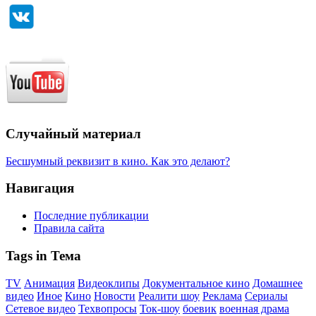
Случайный материал
Бесшумный реквизит в кино. Как это делают?
Навигация
Последние публикации
Правила сайта
Tags in Тема
TV
Анимация
Видеоклипы
Документальное кино
Домашнее
видео
Иное
Кино
Новости
Реалити шоу
Реклама
Сериалы
Сетевое видео
Техвопросы
Ток-шоу
боевик
военная драма