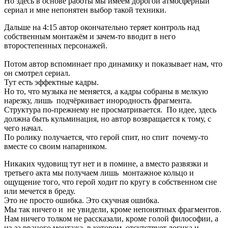
Но здесь в основе работы мы имеем дорогой атмосферный
сериал и мне непонятен выбор такой техники.
Дальше на 4:15 автор окончательно теряет контроль над
собственным монтажём и зачем-то вводит в него
второстепенных персонажей.
Потом автор вспоминает про динамику и показывает нам, что
он смотрел сериал.
Тут есть эффектные кадры.
Но то, что музыка не меняется, а кадры собраны в мелкую
нарезку, лишь подчёркивает инородность фрагмента.
Структура по-прежнему не просматривается. По идее, здесь
должна быть кульминация, но автор возвращается к тому, с
чего начал.
По ролику получается, что герой спит, но спит почему-то
вместе со своим напарником.
Никаких чудовищ тут нет и в помине, а вместо развязки и
третьего акта мы получаем лишь монтажное кольцо и
ощущение того, что герой ходит по кругу в собственном сне
или мечется в бреду.
Это не просто ошибка. Это скучная ошибка.
Мы так ничего и не увидели, кроме непонятных фрагментов.
Нам ничего толком не рассказали, кроме голой философии, а
из-за рваного монтажа, в котором отсутствует логика и