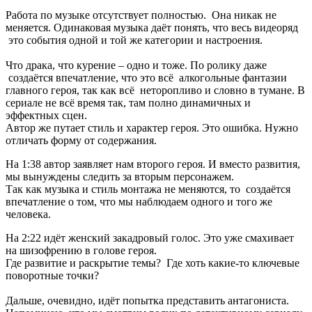
Работа по музыке отсутствует полностью. Она никак не
меняется. Одинаковая музыка даёт понять, что весь видеоряд
это события одной и той же категории и настроения.
Что драка, что курение – одно и тоже. По ролику даже
создаётся впечатление, что это всё алкогольные фантазии
главного героя, так как всё неторопливо и словно в тумане. В
сериале не всё время так, там полно динамичных и
эффектных сцен.
Автор же путает стиль и характер героя. Это ошибка. Нужно
отличать форму от содержания.
На 1:38 автор заявляет нам второго героя. И вместо развития,
мы вынуждены следить за вторым персонажем.
Так как музыка и стиль монтажа не меняются, то создаётся
впечатление о том, что мы наблюдаем одного и того же
человека.
На 2:22 идёт женский закадровый голос. Это уже смахивает
на шизофрению в голове героя.
Где развитие и раскрытие темы? Где хоть какие-то ключевые
поворотные точки?
Дальше, очевидно, идёт попытка представить антагониста.