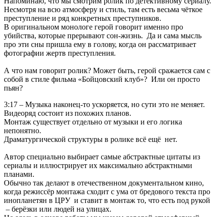
Напоминаю, что мы смотрим ролик по детективному сериалу.
Несмотря на всю атмосферу и стиль, там есть весьма чёткое
преступление и ряд конкретных преступников.
В оригинальном монологе герой говорит именно про
убийства, которые прерывают сон-жизнь. Да и сама мысль
про эти сны пришла ему в голову, когда он рассматривает
фотографии жертв преступления.
А что нам говорит ролик? Может быть, герой сражается сам с
собой в стиле фильма «Бойцовский клуб»? Или он просто
пьян?
3:17 – Музыка наконец-то ускоряется, но сути это не меняет.
Видеоряд состоит из похожих планов.
Монтаж существует отдельно от музыки и его логика
непонятно.
Драматургической структуры в ролике всё ещё нет.
Автор специально выбирает самые абстрактные цитаты из
сериалы и иллюстрирует их максимально абстрактными
планами.
Обычно так делают в отечественном документальном кино,
когда режиссёр монтажа сходит с ума от бредового текста про
инопланетян в ЦРУ и ставит в монтаж то, что есть под рукой
– берёзки или людей на улицах.