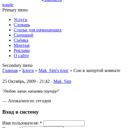
toggle
Primary menu
Услуги
Словарь
Статьи для начинающих
Сценарий
Съёмка
Монтаж
Реклама
О сайте
Secondary menu
Главная
»
Блоги
»
Mak_Sim's блог
» Сон в запертой комнате
25 Октябрь, 2009 - 21:42 -
Mak_Sim
"Люблю запах напалма поутру!"
— Апокалипсис сегодня
Вход в систему
Имя пoльзовaтeля:
*