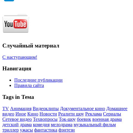
Случайный материал
С наступающим!
Навигация
Последние публикации
Правила сайта
Tags in Тема
TV
Анимация
Видеоклипы
Документальное кино
Домашнее
видео
Иное
Кино
Новости
Реалити шоу
Реклама
Сериалы
Сетевое видео
Техвопросы
Ток-шоу
боевик
военная драма
детский
драма
комедия
мелодрама
музыкальный фильм
триллер
ужасы
фантастика
фэнтези