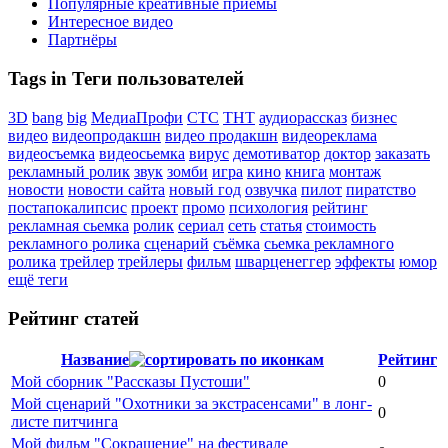
Популярные креативные приёмы
Интересное видео
Партнёры
Tags in Теги пользователей
3D
bang
big
МедиаПрофи
СТС
ТНТ
аудиорассказ
бизнес
видео
видеопродакшн
видео продакшн
видеореклама
видеосъемка
видеосьемка
вирус
демотиватор
доктор
заказать
рекламный ролик
звук
зомби
игра
кино
книга
монтаж
новости
новости сайта
новый год
озвучка
пилот
пиратство
постапокалипсис
проект
промо
психология
рейтинг
рекламная сьемка
ролик
сериал
сеть
статья
стоимость
рекламного ролика
сценарий
съёмка
сьемка рекламного
ролика
трейлер
трейлеры
фильм
шварценеггер
эффекты
юмор
ещё теги
Рейтинг статей
Название
Рейтинг
Мой сборник "Рассказы Пустоши"
0
Мой сценарий "Охотники за экстрасенсами" в лонг-
0
листе питчинга
Мой фильм "Сокращение" на фестивале