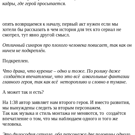
кадры, где герой просыпается.
опять возврщаемся к началу, первый акт нужен если мы
хотели бы рассказать в чем история для тех кто сериал не
смотрел, тут явно другой смысл.
Отличный синхрон про плохого человека повисает, так как он
ничем не подкреплён.
Подкреплен.
Что драка, что курение – одно и тоже. По ролику даже
создаётся впечатление, что это всё алкогольные фантазии
главного героя, так как всё неторопливо и словно в тумане.
А может так и есть?
На 1:38 автор заявляет нам второго героя. И вместо развития,
мы вынуждены следить за вторым персонажем.
Так как музыка и стиль монтажа не меняются, то создаётся
впечатление о том, что мы наблюдаем одного и того же
человека.
Это философия сериала, оба персонажа две половины одного