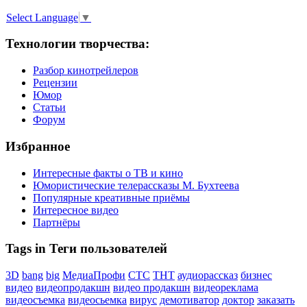
Select Language
▼
Технологии творчества:
Разбор кинотрейлеров
Рецензии
Юмор
Статьи
Форум
Избранное
Интересные факты о ТВ и кино
Юмористические телерассказы М. Бухтеева
Популярные креативные приёмы
Интересное видео
Партнёры
Tags in Теги пользователей
3D
bang
big
МедиаПрофи
СТС
ТНТ
аудиорассказ
бизнес
видео
видеопродакшн
видео продакшн
видеореклама
видеосъемка
видеосьемка
вирус
демотиватор
доктор
заказать