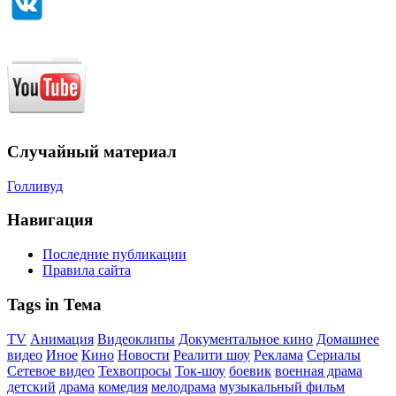
Случайный материал
Голливуд
Навигация
Последние публикации
Правила сайта
Tags in Тема
TV
Анимация
Видеоклипы
Документальное кино
Домашнее
видео
Иное
Кино
Новости
Реалити шоу
Реклама
Сериалы
Сетевое видео
Техвопросы
Ток-шоу
боевик
военная драма
детский
драма
комедия
мелодрама
музыкальный фильм