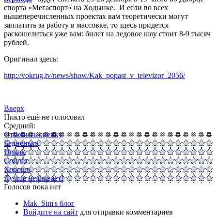
спорта «Мегаспорт» на Ходынке. И если во всех
вышеперечисленных проектах вам теоретически могут
заплатить за работу в массовке, то здесь придется
раскошелиться уже вам: билет на ледовое шоу стоит 8-9 тысяч
рублей.
Оригинал здесь:
http://vokrug.tv/news/show/Kak_popast_v_televizor_2056/
Вверх
Никто ещё не голосовал
Средний:
Отменить оценку
Бедненько
Никак
Сойдёт
Хорошо
Лучше не бывает!
Голосов пока нет
Mak_Sim's блог
Войдите на сайт
для отправки комментариев