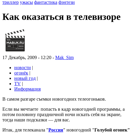
триллер
ужасы
фантастика
фэнтези
Как оказаться в телевизоре
17 Декабрь, 2009 - 12:20 -
Mak_Sim
новости
|
огонёк
|
новый год
|
TV
|
Информация
В самом разгаре съемки новогодних телеогоньков.
Если вы мечтаете попасть в кадр новогодней программы, а
потом половину праздничной ночи искать себя на экране,
тогда наши подсказки — для вас.
Итак, для телеканала "
Россия
" новогодний "
Голубой огонек"