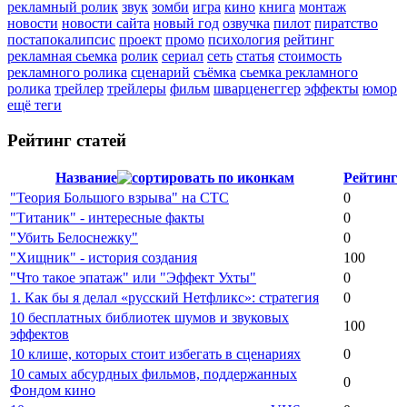
рекламный ролик
звук
зомби
игра
кино
книга
монтаж
новости
новости сайта
новый год
озвучка
пилот
пиратство
постапокалипсис
проект
промо
психология
рейтинг
рекламная сьемка
ролик
сериал
сеть
статья
стоимость
рекламного ролика
сценарий
съёмка
сьемка рекламного
ролика
трейлер
трейлеры
фильм
шварценеггер
эффекты
юмор
ещё теги
Рейтинг статей
Название
Рейтинг
"Теория Большого взрыва" на СТС
0
"Титаник" - интересные факты
0
"Убить Белоснежку"
0
"Хищник" - история создания
100
"Что такое эпатаж" или "Эффект Ухты"
0
1. Как бы я делал «русский Нетфликс»: стратегия
0
10 бесплатных библиотек шумов и звуковых
100
эффектов
10 клише, которых стоит избегать в сценариях
0
10 самых абсурдных фильмов, поддержанных
0
Фондом кино