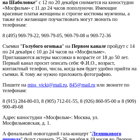
на Шаболовке
" с 12 по 20 декабря снимается на киностудии
«Мосфильм» с 11 до 24 часов пополуночи. Имеющие
красивые платья женщины и строгие костюмы мужчины, а
также все желающие поучаствовать могут звонить по
телефонам:
8 (495) 969-79-22, 969-79-05, 969-79-08 и 969-72-36
Съемки "
Голубого огонька
" на
Первом канале
пройдут с 14
по 24 декабря с 10 до 24 часов на «Мосфильме».
Приглашаются актеры массовки в возрасте от 18 до 50 лет.
Первый канал просит описать себя: Ф.И.О., возраст,
контактный телефон, числа, когда вам будет удобно прийти на
съемки. К тому же нужно приложить фотографию.
Пишите на
miss_vicki@mail.ru
,
845@mail.ru
или звоните по
телефонам:
8 (915) 284-80-03, 8 (905) 712-01-55, 8 (926) 860-95-00 и 8 (909)
900-49-68
Адрес киностудии «Мосфильм»: Москва, ул.
Мосфильмовская, д. 1.
А финальный новогодний гала-концерт "
Ледникового
периода
" будут снимать 25-26 декабря в 19 часов во Дворце