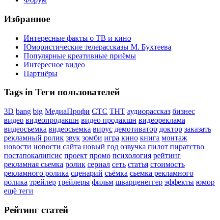
Избранное
Интересные факты о ТВ и кино
Юмористические телерассказы М. Бухтеева
Популярные креативные приёмы
Интересное видео
Партнёры
Tags in Теги пользователей
3D
bang
big
МедиаПрофи
СТС
ТНТ
аудиорассказ
бизнес
видео
видеопродакшн
видео продакшн
видеореклама
видеосъемка
видеосьемка
вирус
демотиватор
доктор
заказать
рекламный ролик
звук
зомби
игра
кино
книга
монтаж
новости
новости сайта
новый год
озвучка
пилот
пиратство
постапокалипсис
проект
промо
психология
рейтинг
рекламная сьемка
ролик
сериал
сеть
статья
стоимость
рекламного ролика
сценарий
съёмка
сьемка рекламного
ролика
трейлер
трейлеры
фильм
шварценеггер
эффекты
юмор
ещё теги
Рейтинг статей