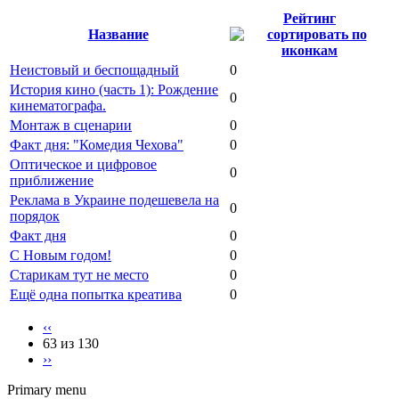
Рейтинг
Название
Неистовый и беспощадный
0
История кино (часть 1): Рождение
0
кинематографа.
Монтаж в сценарии
0
Факт дня: "Комедия Чехова"
0
Оптическое и цифровое
0
приближение
Реклама в Украине подешевела на
0
порядок
Факт дня
0
С Новым годом!
0
Старикам тут не место
0
Ещё одна попытка креатива
0
‹‹
63 из 130
››
Primary menu