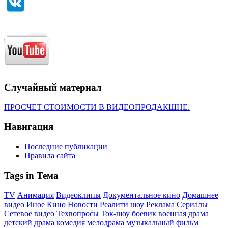
Случайный материал
ПРОСЧЕТ СТОИМОСТИ В ВИДЕОПРОДАКШНЕ.
Навигация
Последние публикации
Правила сайта
Tags in Тема
TV
Анимация
Видеоклипы
Документальное кино
Домашнее
видео
Иное
Кино
Новости
Реалити шоу
Реклама
Сериалы
Сетевое видео
Техвопросы
Ток-шоу
боевик
военная драма
детский
драма
комедия
мелодрама
музыкальный фильм