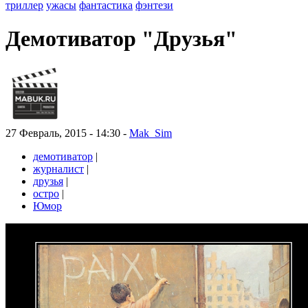
триллер
ужасы
фантастика
фэнтези
Демотиватор "Друзья"
27 Февраль, 2015 - 14:30 -
Mak_Sim
демотиватор
|
журналист
|
друзья
|
остро
|
Юмор