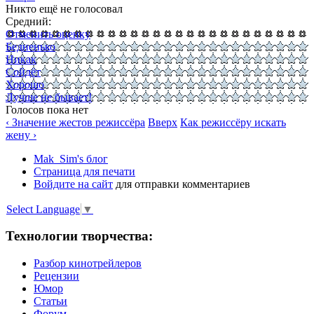
Никто ещё не голосовал
Средний:
Отменить оценку
Бедненько
Никак
Сойдёт
Хорошо
Лучше не бывает!
Голосов пока нет
‹ Значение жестов режиссёра
Вверх
Как режиссёру искать
жену ›
Mak_Sim's блог
Страница для печати
Войдите на сайт
для отправки комментариев
Select Language
▼
Технологии творчества:
Разбор кинотрейлеров
Рецензии
Юмор
Статьи
Форум