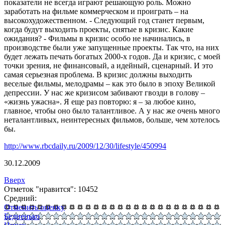
показатели не всегда играют решающую роль. Можно
заработать на фильме коммерческом и проиграть – на
высокохудожественном. - Следующий год станет первым,
когда будут выходить проекты, снятые в кризис. Какие
ожидания? - Фильмы в кризис особо не начинались, в
производстве были уже запущенные проекты. Так что, на них
будет лежать печать богатых 2000-х годов. Да и кризис, с моей
точки зрения, не финансовый, а идейный, сценарный. И это
самая серьезная проблема. В кризис должны выходить
веселые фильмы, мелодрамы – как это было в эпоху Великой
депрессии. У нас же кризисом забивают гвозди в голову –
«жизнь ужасна». Я еще раз повторю: я – за любое кино,
главное, чтобы оно было талантливое. А у нас же очень много
неталантливых, неинтересных фильмов, больше, чем хотелось
бы.
http://www.rbcdaily.ru/2009/12/30/lifestyle/450994
30.12.2009
Вверх
Отметок "нравится": 10452
Средний:
Отменить оценку
Бедненько