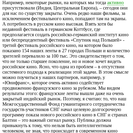
Например, некоторые рынки, на которых мы тогда
активно
присутствовали (Индия, Центральная Европа), – сегодня они
для нас по существу закрыты. Очень редко наши фильмы, за
исключением фестивального кино, попадают там на экраны.
А потребность в русском кино высокая. Взять хотя бы
недавний фестиваль в германском Коттбусе, где
предполагается создать российско-германский институт кино
или беспрецедентный фестиваль «Спутник над Польшей» -
третий фестиваль российского кино, на котором было
показано 154 наших ленты в 27 городах Польши и количество
зрителей перевалило за 100 тыс. Это свидетельствует о том,
что не только старшее поколение, но и новое хочет видеть
российское кино. Ясно, что одна из проблем – в отсутствии
системного подхода к реализации этой задачи. В этом смысле
можно поучиться у наших партнеров, например, у
«Юнифранс», которое очень активно содействует
продвижению французского кино за рубежом. Мы видим
результаты этого: французские ленты вышли даже на очень
закрытый индийский рынок. Поэтому, я считаю: то, что наш
Межгосударственный Фонд гуманитарного сотрудничества
государств-участников СНГ начал целевую долгосрочную
программу показа нового российского кино в СНГ и странах
Балтии – это важный сигнал рынку. Публика должна
привыкнуть к тому, что нельзя быть интеллигентным
человеком, не зная, что происходит в современном кино