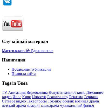
Случайный материал
Мастер-класс-16: Вдохновение
Навигация
Последние публикации
Правила сайта
Tags in Тема
TV
Анимация
Видеоклипы
Документальное кино
Домашнее
видео
Иное
Кино
Новости
Реалити шоу
Реклама
Сериалы
Сетевое видео
Техвопросы
Ток-шоу
боевик
военная драма
детский
драма
комедия
мелодрама
музыкальный фильм