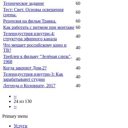
Техническое задание
60
Тест: Свет. Основы освещения
60
сцены.
Рецензия на фильм Травка.
60
Как работать с ритмом при монтаже
60
Телеиндустрия изнутри-4:
40
структура эфирного канала
Что мешает российскому кино и
40
ТВ?
Трейлер к фильму "Зелёная слизь",
40
1968
Когда закроют Дом-2?
40
Телеиндустрия изнутри-3: Как
40
зарабатывают студии
Легенда о Коловрате, 2017
40
‹‹
24 из 130
››
Primary menu
Услуги