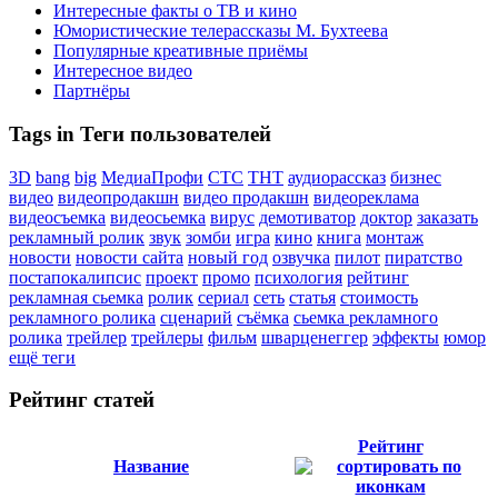
Интересные факты о ТВ и кино
Юмористические телерассказы М. Бухтеева
Популярные креативные приёмы
Интересное видео
Партнёры
Tags in Теги пользователей
3D
bang
big
МедиаПрофи
СТС
ТНТ
аудиорассказ
бизнес
видео
видеопродакшн
видео продакшн
видеореклама
видеосъемка
видеосьемка
вирус
демотиватор
доктор
заказать
рекламный ролик
звук
зомби
игра
кино
книга
монтаж
новости
новости сайта
новый год
озвучка
пилот
пиратство
постапокалипсис
проект
промо
психология
рейтинг
рекламная сьемка
ролик
сериал
сеть
статья
стоимость
рекламного ролика
сценарий
съёмка
сьемка рекламного
ролика
трейлер
трейлеры
фильм
шварценеггер
эффекты
юмор
ещё теги
Рейтинг статей
Рейтинг
Название