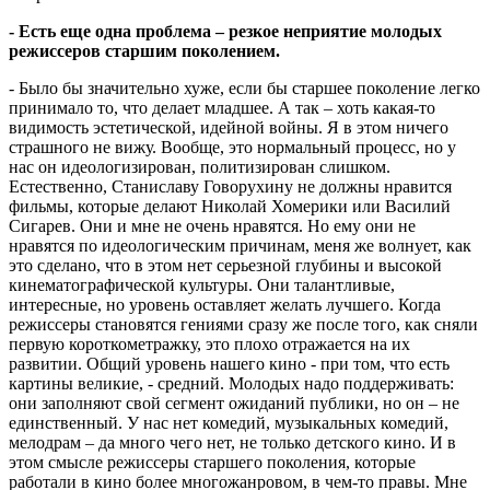
- Есть еще одна проблема – резкое неприятие молодых
режиссеров старшим поколением.
- Было бы значительно хуже, если бы старшее поколение легко
принимало то, что делает младшее. А так – хоть какая-то
видимость эстетической, идейной войны. Я в этом ничего
страшного не вижу. Вообще, это нормальный процесс, но у
нас он идеологизирован, политизирован слишком.
Естественно, Станиславу Говорухину не должны нравится
фильмы, которые делают Николай Хомерики или Василий
Сигарев. Они и мне не очень нравятся. Но ему они не
нравятся по идеологическим причинам, меня же волнует, как
это сделано, что в этом нет серьезной глубины и высокой
кинематографической культуры. Они талантливые,
интересные, но уровень оставляет желать лучшего. Когда
режиссеры становятся гениями сразу же после того, как сняли
первую короткометражку, это плохо отражается на их
развитии. Общий уровень нашего кино - при том, что есть
картины великие, - средний. Молодых надо поддерживать:
они заполняют свой сегмент ожиданий публики, но он – не
единственный. У нас нет комедий, музыкальных комедий,
мелодрам – да много чего нет, не только детского кино. И в
этом смысле режиссеры старшего поколения, которые
работали в кино более многожанровом, в чем-то правы. Мне