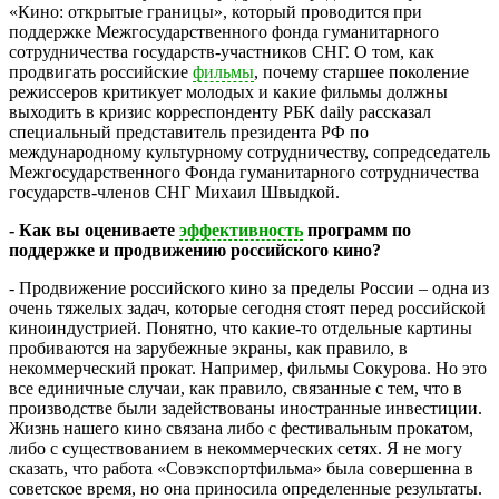
«Кино: открытые границы», который проводится при
поддержке Межгосударственного фонда гуманитарного
сотрудничества государств-участников СНГ. О том, как
продвигать российские
фильмы
, почему старшее поколение
режиссеров критикует молодых и какие фильмы должны
выходить в кризис корреспонденту РБК daily рассказал
специальный представитель президента РФ по
международному культурному сотрудничеству, сопредседатель
Межгосударственного Фонда гуманитарного сотрудничества
государств-членов СНГ Михаил Швыдкой.
- Как вы оцениваете
эффективность
программ по
поддержке и продвижению российского кино?
- Продвижение российского кино за пределы России – одна из
очень тяжелых задач, которые сегодня стоят перед российской
киноиндустрией. Понятно, что какие-то отдельные картины
пробиваются на зарубежные экраны, как правило, в
некоммерческий прокат. Например, фильмы Сокурова. Но это
все единичные случаи, как правило, связанные с тем, что в
производстве были задействованы иностранные инвестиции.
Жизнь нашего кино связана либо с фестивальным прокатом,
либо с существованием в некоммерческих сетях. Я не могу
сказать, что работа «Совэкспортфильма» была совершенна в
советское время, но она приносила определенные результаты.