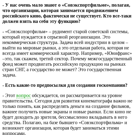
- У нас очень мало знают о «Совэкспортфильме», полагая,
что организации, которая занимается продвижением
российского кино, фактически не существует. Кто все-таки
должен взять на себя эту функцию?
- «Совэкспортфильм» – рудимент старой советской системы,
который нуждается в серьезной реорганизации. Это
некоммерческая структура. Задача всей индустрии в целом –
выйти на мировые рынки, а это отдельная работа, которая не
всегда имеет коммерческий характер. Например, «Юнифранс»
–это, так скажем, третий сектор. Почему межгосударственный
фонд может продвигать российскую продукцию на рынках
стран СНГ, а государство не может? Это государственная
задача.
- Есть какие-то предпосылки для создания госкомпании?
- Этот
вопрос
обсуждается, он рассматривается на уровне
правительства. Сегодня для развития кинематографа важно не
только понять, как распределять деньги на создание фильмов,
важнее получить новые экраны и новые рынки. Если кино не
будет доходить до зрителя, бессмысленно вкладывать в него
средства. Полагаю, на базе бывшего «Совэкспортфильма» и
возникнет организация, которая будет заниматься этими
вопросами.