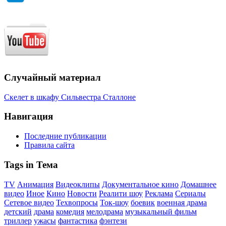
Случайный материал
Скелет в шкафу Сильвестра Сталлоне
Навигация
Последние публикации
Правила сайта
Tags in Тема
TV
Анимация
Видеоклипы
Документальное кино
Домашнее
видео
Иное
Кино
Новости
Реалити шоу
Реклама
Сериалы
Сетевое видео
Техвопросы
Ток-шоу
боевик
военная драма
детский
драма
комедия
мелодрама
музыкальный фильм
триллер
ужасы
фантастика
фэнтези