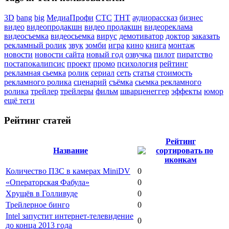
3D
bang
big
МедиаПрофи
СТС
ТНТ
аудиорассказ
бизнес
видео
видеопродакшн
видео продакшн
видеореклама
видеосъемка
видеосьемка
вирус
демотиватор
доктор
заказать
рекламный ролик
звук
зомби
игра
кино
книга
монтаж
новости
новости сайта
новый год
озвучка
пилот
пиратство
постапокалипсис
проект
промо
психология
рейтинг
рекламная сьемка
ролик
сериал
сеть
статья
стоимость
рекламного ролика
сценарий
съёмка
сьемка рекламного
ролика
трейлер
трейлеры
фильм
шварценеггер
эффекты
юмор
ещё теги
Рейтинг статей
Рейтинг
Название
Количество ПЗС в камерах MiniDV
0
«Операторская Фабула»
0
Хрущёв в Голливуде
0
Трейлерное бинго
0
Intel запустит интернет-телевидение
0
до конца 2013 года