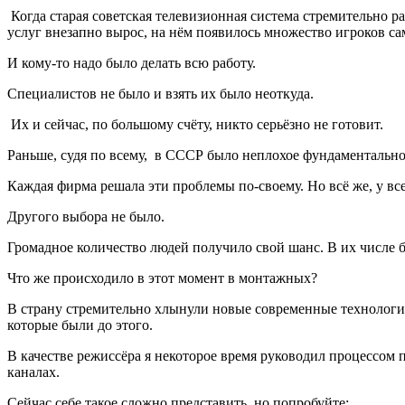
Когда старая советская телевизионная система стремительно р
услуг внезапно вырос, на нём появилось множество игроков са
И кому-то надо было делать всю работу.
Специалистов не было и взять их было неоткуда.
Их и сейчас, по большому счёту, никто серьёзно не готовит.
Раньше, судя по всему, в СССР было неплохое фундаментальное
Каждая фирма решала эти проблемы по-своему. Но всё же, у в
Другого выбора не было.
Громадное количество людей получило свой шанс. В их числе б
Что же происходило в этот момент в монтажных?
В страну стремительно хлынули новые современные технологи
которые были до этого.
В качестве режиссёра я некоторое время руководил процессом
каналах.
Сейчас себе такое сложно представить, но попробуйте: