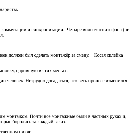
енаристы.
для коммутации и синхронизации. Четыре видеомагнитофона (не
ьт.
клеек должен был сделать монтажёр за смену. Косая склейка
тановку, царившую в этих местах.
ин человек. Нетрудно догадаться, что весь процесс изменился
амим монтажом. Почти все монтажные были в частных руках и,
орые боролись за каждый заказ.
ственном цикле.