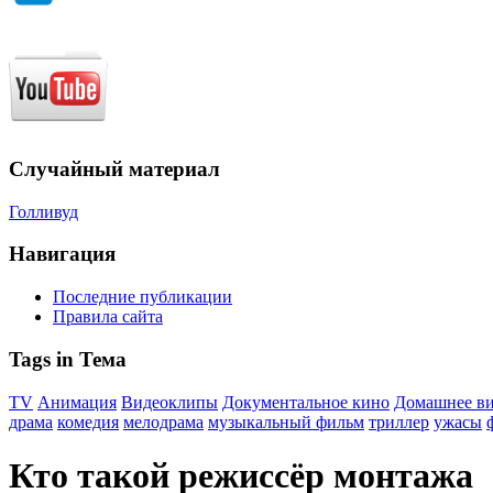
Случайный материал
Голливуд
Навигация
Последние публикации
Правила сайта
Tags in Тема
TV
Анимация
Видеоклипы
Документальное кино
Домашнее в
драма
комедия
мелодрама
музыкальный фильм
триллер
ужасы
Кто такой режиссёр монтажа