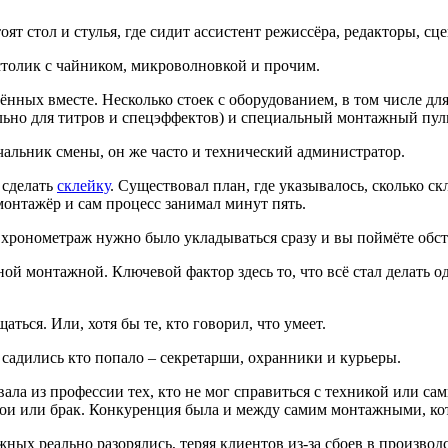
оят стол и стулья, где сидит ассистент режиссёра, редакторы, сц
 столик с чайником, микроволновкой и прочим.
инённых вместе. Несколько стоек с оборудованием, в том числе 
льно для титров и спецэффектов) и специальный монтажный пул
чальник смены, он же часто и технический администратор.
 сделать
склейку
. Существовал план, где указывалось, сколько с
монтажёр и сам процесс занимал минут пять.
 в хронометраж нужно было укладываться сразу и вы поймёте обс
й монтажной. Ключевой фактор здесь то, что всё стал делать од
ться. Или, хотя бы те, кто говорил, что умеет.
садились кто попало – секретарши, охранники и курьеры.
ала из профессии тех, кто не мог справиться с техникой или с
тои или брак. Конкуренция была и между самим монтажными, кот
ных реально разорялись, теряя клиентов из-за сбоев в производ