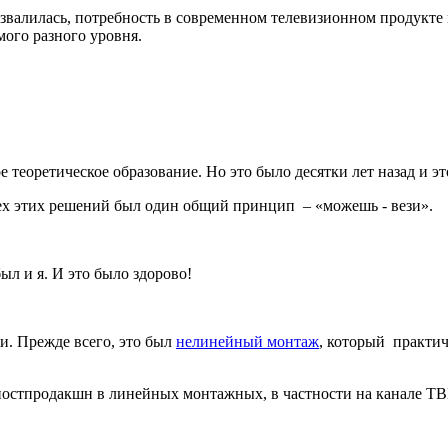
азвалилась, потребность в современном телевизионном продукте
мого разного уровня.
 теоретическое образование. Но это было десятки лет назад и э
сех этих решений был один общий принцип – «можешь - вези».
ыл и я. И это было здорово!
и. Прежде всего, это был
нелинейный монтаж
, который практи
 постпродакшн в линейных монтажных, в частности на канале ТВ