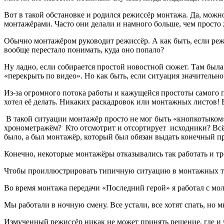
Вот в такой обстановке и родился режиссёр монтажа. Да, можно
монтажёрами. Часто они делали и намного больше, чем просто
Обычно монтажёром руководит режиссёр. А как быть, если режи
вообще перестало понимать, куда оно попало?
Ну ладно, если собирается простой новостной сюжет. Там была
«перекрыть по видео». Но как быть, если ситуация значитель
Из-за огромного потока работы и кажущейся простоты самого п
хотел её делать. Никаких раскадровок или монтажных листов! 
В такой ситуации монтажёр просто не мог быть «кнопкотыком»
хронометражём? Кто отсмотрит и отсортирует исходники? Всё э
было, а был монтажёр, который был обязан выдать конечный п
Конечно, некоторые монтажёры отказывались так работать и тре
Чтобы проиллюстрировать типичную ситуацию в монтажных тог
Во время монтажа передачи «Последний герой» я работал с м
Мы работали в ночную смену. Все устали, все хотят спать, но
Измученный режиссёр никак не может принять решение, где и чт