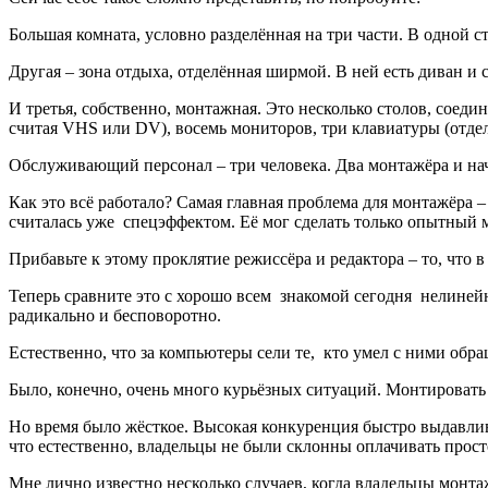
Большая комната, условно разделённая на три части. В одной ст
Другая – зона отдыха, отделённая ширмой. В ней есть диван и
И третья, собственно, монтажная. Это несколько столов, соед
считая VHS или DV), восемь мониторов, три клавиатуры (отде
Обслуживающий персонал – три человека. Два монтажёра и на
Как это всё работало? Самая главная проблема для монтажёра –
считалась уже спецэффектом. Её мог сделать только опытный 
Прибавьте к этому проклятие режиссёра и редактора – то, что
Теперь сравните это с хорошо всем знакомой сегодня нелинейно
радикально и бесповоротно.
Естественно, что за компьютеры сели те, кто умел с ними обраща
Было, конечно, очень много курьёзных ситуаций. Монтировать 
Но время было жёсткое. Высокая конкуренция быстро выдавлив
что естественно, владельцы не были склонны оплачивать прос
Мне лично известно несколько случаев, когда владельцы монтаж