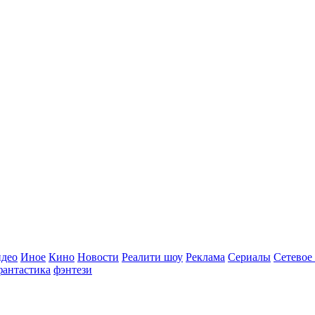
идео
Иное
Кино
Новости
Реалити шоу
Реклама
Сериалы
Сетевое
фантастика
фэнтези