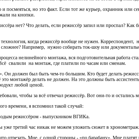
 и посмеяться, но это факт. Если тот же курьер, охранник или с
 жали на кнопки.
ссёра нет? Что делать, если режиссёр запил или проспал? Как 
 технология, когда режиссёр вообще не нужен. Корреспондент, н
но сложнее? Например, нужно собирать ток-шоу или документал
роцесса нелинейного монтажа, вся подготовительная работа стала
Всё свалили на монтаж, где платили по часам или сменам.
. Он должен был быть чем-то большим. Кто будет делать режисс
то монтажёр делать не должен. На это должны быть ассистенты,
родукт любой ценой.
бовали, чтобы за всё отвечал режиссёр. Вот они-то и остались м
о времени, я вспомнил такой случай:
олодым режиссёром - выпускником ВГИКа.
 мы уже третий час никак не можем уложить сюжет в хронометраж
о отрезать. Мне, с одной стороны - «по барабану». Мне платят 