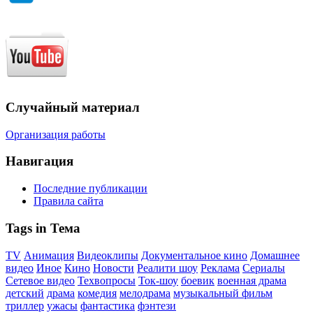
Случайный материал
Организация работы
Навигация
Последние публикации
Правила сайта
Tags in Тема
TV
Анимация
Видеоклипы
Документальное кино
Домашнее
видео
Иное
Кино
Новости
Реалити шоу
Реклама
Сериалы
Сетевое видео
Техвопросы
Ток-шоу
боевик
военная драма
детский
драма
комедия
мелодрама
музыкальный фильм
триллер
ужасы
фантастика
фэнтези