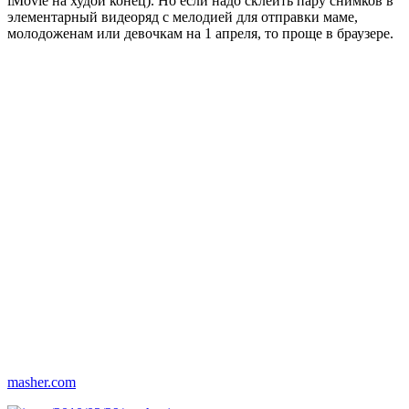
iMovie на худой конец). Но если надо склеить пару снимков в
элементарный видеоряд с мелодией для отправки маме,
молодоженам или девочкам на 1 апреля, то проще в браузере.
masher.com