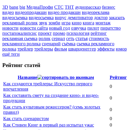
3D
bang
big
МедиаПрофи
СТС
ТНТ
аудиорассказ
бизнес
видео
видеопродакшн
видео продакшн
видеореклама
видеосъемка
видеосьемка
вирус
демотиватор
доктор
заказать
рекламный ролик
звук
зомби
игра
кино
книга
монтаж
новости
новости сайта
новый год
озвучка
пилот
пиратство
постапокалипсис
проект
промо
психология
рейтинг
рекламная сьемка
ролик
сериал
сеть
статья
стоимость
рекламного ролика
сценарий
съёмка
сьемка рекламного
ролика
трейлер
трейлеры
фильм
шварценеггер
эффекты
юмор
ещё теги
Рейтинг статей
Название
Рейтинг
Как создаются трейлеры: Искусство первого
0
впечатления
Как составить смету на создание кино- и видео-
0
продукции
Как стать культовым режиссером? (семь золотых
0
правил)
Как стать сценаристом
0
Как Стивен Кинг в первый раз испытал ужас
0