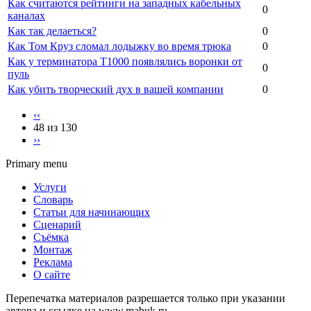
Как считаются рейтинги на западных кабельных
0
каналах
Как так делаеться?
0
Как Том Круз сломал лодыжку во время трюка
0
Как у терминатора Т1000 появлялись воронки от
0
пуль
Как убить творческий дух в вашей компании
0
‹‹
48 из 130
››
Primary menu
Услуги
Словарь
Статьи для начинающих
Сценарий
Съёмка
Монтаж
Реклама
О сайте
Перепечатка материалов разрешается только при указании
автора и ссылке на www.mabuk.ru