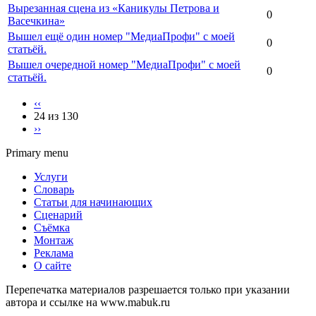
Вырезанная сцена из «Каникулы Петрова и
0
Васечкина»
Вышел ещё один номер "МедиаПрофи" с моей
0
статьёй.
Вышел очередной номер "МедиаПрофи" с моей
0
статьёй.
‹‹
24 из 130
››
Primary menu
Услуги
Словарь
Статьи для начинающих
Сценарий
Съёмка
Монтаж
Реклама
О сайте
Перепечатка материалов разрешается только при указании
автора и ссылке на www.mabuk.ru