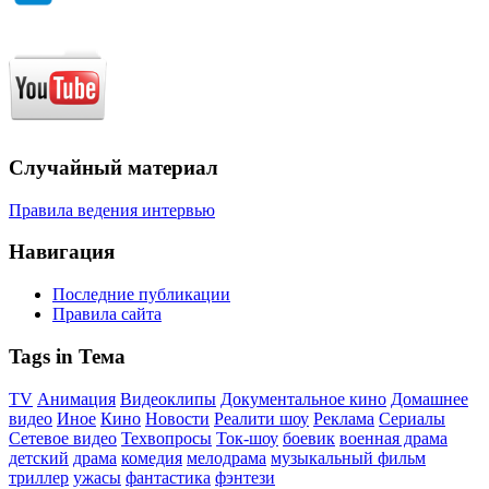
Случайный материал
Правила ведения интервью
Навигация
Последние публикации
Правила сайта
Tags in Тема
TV
Анимация
Видеоклипы
Документальное кино
Домашнее
видео
Иное
Кино
Новости
Реалити шоу
Реклама
Сериалы
Сетевое видео
Техвопросы
Ток-шоу
боевик
военная драма
детский
драма
комедия
мелодрама
музыкальный фильм
триллер
ужасы
фантастика
фэнтези