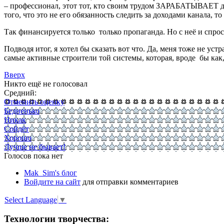
– профессионал, этот тот, кто своим трудом ЗАРАБАТЫВАЕТ ден
того, что это не его обязанность следить за доходами канала, т
Так финансируется только только пропаганда. Но с неё и спро
Подводя итог, я хотел бы сказать вот что. Да, меня тоже не у
самые активные строители той системы, которая, вроде бы как,
Вверх
Никто ещё не голосовал
Средний:
Отменить оценку
Бедненько
Никак
Сойдёт
Хорошо
Лучше не бывает!
Голосов пока нет
Mak_Sim's блог
Войдите на сайт
для отправки комментариев
Select Language
▼
Технологии творчества: