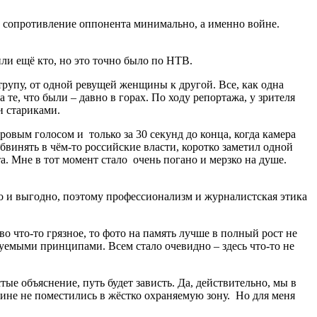
е сопротивление оппонента минимально, а именно войне.
ли ещё кто, но это точно было по НТВ.
трупу, от одной ревущей женщины к другой. Все, как одна
те, что были – давно в горах. По ходу репортажа, у зрителя
и стариками.
овым голосом и только за 30 секунд до конца, когда камера
винять в чём-то российские власти, коротко заметил одной
та. Мне в тот момент стало очень погано и мерзко на душе.
о и выгодно, поэтому профессионализм и журналистская этика
 что-то грязное, то фото на память лучше в полный рост не
емыми принципами. Всем стало очевидно – здесь что-то не
тые объяснение, путь будет зависть. Да, действительно, мы в
чине не поместились в жёстко охраняемую зону. Но для меня