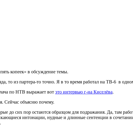
пять копеек» в обсуждение темы.
да, то из партера-то точно. Я в то время работал на ТВ-6 в одно
плача по НТВ выражает вот
это интервью г-на Киселёва
.
ся. Сейчас объясню почему.
ые до сих пор остаются образцом для подражания. Да, там рабо
заикающиеся интонации, нудные и длинные сентенции в сочетан
.