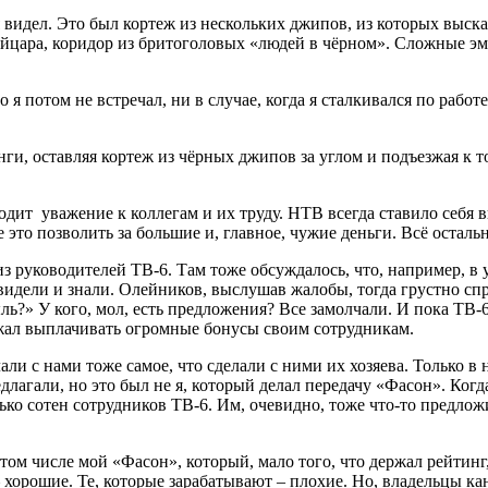
 видел. Это был кортеж из нескольких джипов, из которых выска
цара, коридор из бритоголовых «людей в чёрном». Сложные эмо
о я потом не встречал, ни в случае, когда я сталкивался по рабо
ги, оставляя кортеж из чёрных джипов за углом и подъезжая к то
одит уважение к коллегам и их труду. НТВ всегда ставило себя в
 это позволить за большие и, главное, чужие деньги. Всё осталь
з руководителей ТВ-6. Там тоже обсуждалось, что, например, в
 видели и знали. Олейников, выслушав жалобы, тогда грустно спр
ь?» У кого, мол, есть предложения? Все замолчали. И пока ТВ-6
лжал выплачивать огромные бонусы своим сотрудникам.
и с нами тоже самое, что сделали с ними их хозяева. Только в 
длагали, но это был не я, который делал передачу «Фасон». Когда
ько сотен сотрудников ТВ-6. Им, очевидно, тоже что-то предлож
ом числе мой «Фасон», который, мало того, что держал рейтинг,
 хорошие. Те, которые зарабатывают – плохие. Но, владельцы ка