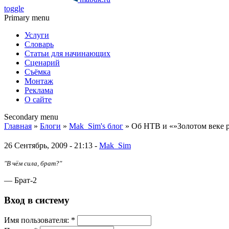
toggle
Primary menu
Услуги
Словарь
Статьи для начинающих
Сценарий
Съёмка
Монтаж
Реклама
О сайте
Secondary menu
Главная
»
Блоги
»
Mak_Sim's блог
» Об НТВ и «»Золотом веке 
26 Сентябрь, 2009 - 21:13 -
Mak_Sim
"В чём сила, брат?"
— Брат-2
Вход в систему
Имя пoльзовaтeля:
*