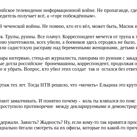
сийское телевидение информационной войне. Не пропаганде, гд
едитель получает всё, а «горе побеждённым».
 чеченской войны. Не помню, кто его вёл, может быть, Масюк и
. Трупы, руины. Все плачут. Корреспондент мечется от трупа к 
уничтожили, всех убили, а боевиков здесь отродясь не было, а 
нили садистскую расправу над беременными женщинами, детьми 
ара интервью, стенд-ап журналиста, панорама по руинам с закадр
ные дотла российские бронемашины, корреспондент, продолжая об
е и убрать. Вопрос, кто убил этих солдат так и остался без отве
аж тех лет. Тогда НТВ решило, что «мочить» Ельцина это крут
 замалчивать. И понятно почему - коль ты вляпался по пояс во
 проступило противоречие между декларируемыми и демонстриру
держали. Зависть? Жадность? Ну, если кому-то так нравятся прос
циально бегали смотреть на их офисы, которые по какой-то при