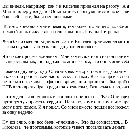
Вы видели, например, как г-н Киселёв приезжал на работу? А я
Милиционер у входа в «Останкино», изогнувшийся в позе швей
большей части, были неприятными.
Всё это врезалось мне в память, тем более что ничего подобног
каждый день вижу своего генерального - Романа Петренко.
Хотя было смешно видеть, когда г-н Киселёв приезжал на митин
в этом случае вы опускались до уровня коллег?
Что такое профессионализм? Мне кажется, что в это понятие вх
выше остальных, но надо же помнить о том, что они могли себе
Помню одну летучку у Олейникова, который был тогда одним и
и качество репортажей часто весьма низкое. Все это прекрасно
не только оплачивала эфирное время, но и приносила бы прибыл
НТВ в это время брал кредит за кредитом у Газпрома и продо
Потом деньги кончились и эти люди пришли на ТВ-6. Они сделал
президенту - просто и сердито. Не знаю, кому они там и что пре
могу идти домой. И я пошёл. Со мной вместе пошли все нескол
за одну неделю.
Ну, конечно, они все были «плохими». Кто бы сомневался… В т
Киселёва - те программы, которые умеют просаживать деньги –