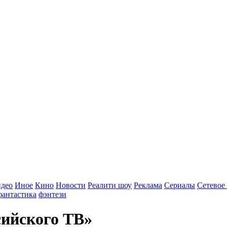
идео
Иное
Кино
Новости
Реалити шоу
Реклама
Сериалы
Сетевое
фантастика
фэнтези
сийского ТВ»