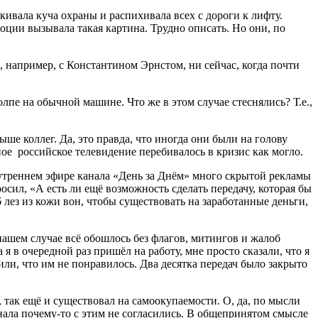
кивала куча охраны и распихивала всех с дороги к лифту.
ции вызывала такая картина. Трудно описать. Но они, по
те, например, с Константином Эрнстом, ни сейчас, когда почти
лпе на обычной машине. Что же в этом случае стеснялись? Т.е.,
ыше коллег. Да, это правда, что иногда они были на голову
ное российское телевидение перебивалось в кризис как могло.
 утреннем эфире канала «День за Днём» много скрытой рекламы
осил, «А есть ли ещё возможность сделать передачу, которая бы
 лез из кожи вон, чтобы существовать на заработанные деньги,
нашем случае всё обошлось без флагов, митингов и жалоб
 я в очередной раз пришёл на работу, мне просто сказали, что я
или, что им не понравилось. Два десятка передач было закрыто
 так ещё и существовал на самоокупаемости. О, да, по мысли
нала почему-то с этим не согласились. В общепринятом смысле