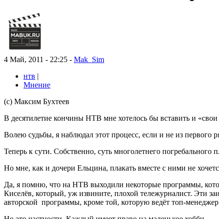
4 Май, 2011 - 22:25 -
Mak_Sim
нтв
|
Мнение
(с) Максим Бухтеев
В десятилетие кончины НТВ мне хотелось бы вставить и «свои 
Волею судьбы, я наблюдал этот процесс, если и не из первого ря
Теперь к сути. Собственно, суть многолетнего погребального 
Но мне, как и дочери Ельцина, плакать вместе с ними не хочет
Да, я помню, что на НТВ выходили некоторые программы, котор
Киселёв, который, уж извините, плохой тележурналист. Эти 
авторской программы, кроме той, которую ведёт топ-менеджер
Но это частности. Каждый имеет право на маленькое хобби.