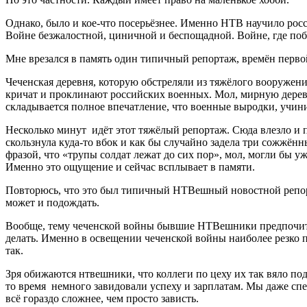
Однако, было и кое-что посерьёзнее. Именно НТВ научило рос
Войне безжалостной, циничной и беспощадной. Войне, где поб
Мне врезался в память один типичный репортаж, времён первой
Чеченская деревня, которую обстреляли из тяжёлого вооружения
кричат и проклинают российских военных. Мол, мирную деревню 
складывается полное впечатление, что военные выродки, учи
Несколько минут идёт этот тяжёлый репортаж. Сюда влезло и п
скользнула куда-то вбок и как бы случайно задела три сожжён
фразой, что «трупы солдат лежат до сих пор», мол, могли бы уж
Именно это ощущение и сейчас всплывает в памяти.
Повторюсь, что это был типичный НТВешный новостной репорт
может и подождать.
Вообще, тему чеченской войны бывшие НТВешники предпочитают
делать. Именно в освещении чеченской войны наиболее резко
так.
Зря обижаются нтвешники, что коллеги по цеху их так вяло под
то время немного завидовали успеху и зарплатам. Мы даже спе
всё гораздо сложнее, чем просто зависть.