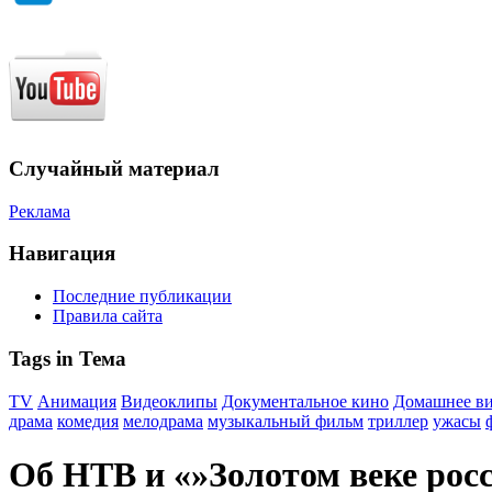
Случайный материал
Реклама
Навигация
Последние публикации
Правила сайта
Tags in Тема
TV
Анимация
Видеоклипы
Документальное кино
Домашнее в
драма
комедия
мелодрама
музыкальный фильм
триллер
ужасы
Об НТВ и «»Золотом веке рос