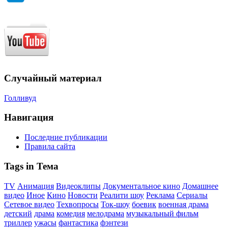
Случайный материал
Голливуд
Навигация
Последние публикации
Правила сайта
Tags in Тема
TV
Анимация
Видеоклипы
Документальное кино
Домашнее
видео
Иное
Кино
Новости
Реалити шоу
Реклама
Сериалы
Сетевое видео
Техвопросы
Ток-шоу
боевик
военная драма
детский
драма
комедия
мелодрама
музыкальный фильм
триллер
ужасы
фантастика
фэнтези