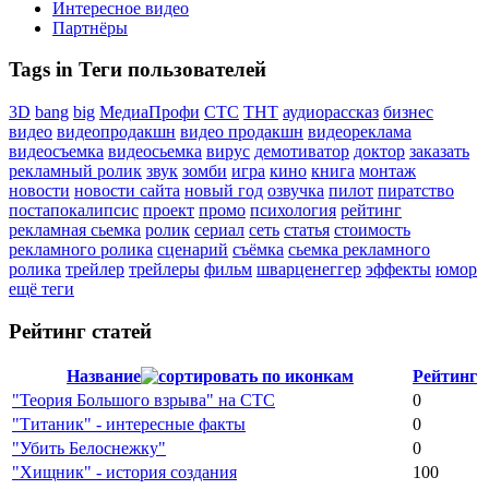
Интересное видео
Партнёры
Tags in Теги пользователей
3D
bang
big
МедиаПрофи
СТС
ТНТ
аудиорассказ
бизнес
видео
видеопродакшн
видео продакшн
видеореклама
видеосъемка
видеосьемка
вирус
демотиватор
доктор
заказать
рекламный ролик
звук
зомби
игра
кино
книга
монтаж
новости
новости сайта
новый год
озвучка
пилот
пиратство
постапокалипсис
проект
промо
психология
рейтинг
рекламная сьемка
ролик
сериал
сеть
статья
стоимость
рекламного ролика
сценарий
съёмка
сьемка рекламного
ролика
трейлер
трейлеры
фильм
шварценеггер
эффекты
юмор
ещё теги
Рейтинг статей
Название
Рейтинг
"Теория Большого взрыва" на СТС
0
"Титаник" - интересные факты
0
"Убить Белоснежку"
0
"Хищник" - история создания
100