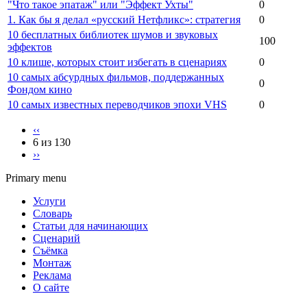
"Что такое эпатаж" или "Эффект Ухты"
0
1. Как бы я делал «русский Нетфликс»: стратегия
0
10 бесплатных библиотек шумов и звуковых
100
эффектов
10 клише, которых стоит избегать в сценариях
0
10 самых абсурдных фильмов, поддержанных
0
Фондом кино
10 самых известных переводчиков эпохи VHS
0
‹‹
6 из 130
››
Primary menu
Услуги
Словарь
Статьи для начинающих
Сценарий
Съёмка
Монтаж
Реклама
О сайте