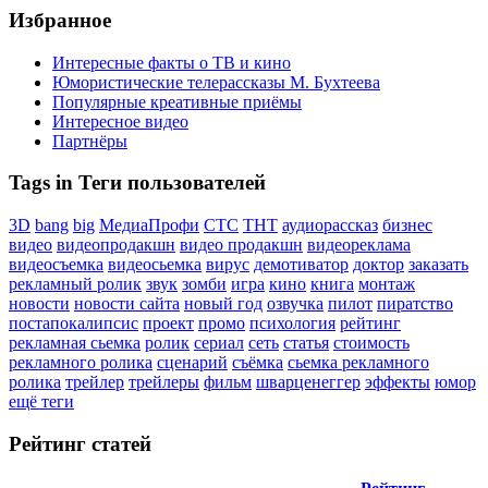
Избранное
Интересные факты о ТВ и кино
Юмористические телерассказы М. Бухтеева
Популярные креативные приёмы
Интересное видео
Партнёры
Tags in Теги пользователей
3D
bang
big
МедиаПрофи
СТС
ТНТ
аудиорассказ
бизнес
видео
видеопродакшн
видео продакшн
видеореклама
видеосъемка
видеосьемка
вирус
демотиватор
доктор
заказать
рекламный ролик
звук
зомби
игра
кино
книга
монтаж
новости
новости сайта
новый год
озвучка
пилот
пиратство
постапокалипсис
проект
промо
психология
рейтинг
рекламная сьемка
ролик
сериал
сеть
статья
стоимость
рекламного ролика
сценарий
съёмка
сьемка рекламного
ролика
трейлер
трейлеры
фильм
шварценеггер
эффекты
юмор
ещё теги
Рейтинг статей