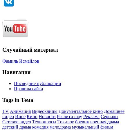
Случайный материал
Фамиль Исмайлов
Навигация
Последние публикации
Правила сайта
Tags in Тема
TV
Анимация
Видеоклипы
Документальное кино
Домашнее
видео
Иное
Кино
Новости
Реалити шоу
Реклама
Сериалы
Сетевое видео
Техвопросы
Ток-шоу
боевик
военная драма
детский
драма
комедия
мелодрама
музыкальный фильм