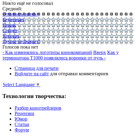
Никто ещё не голосовал
Средний:
Отменить оценку
Бедненько
Никак
Сойдёт
Хорошо
Лучше не бывает!
Голосов пока нет
‹ Как изменялись логотипы кинокомпаний
Вверх
Как у
терминатора Т1000 появлялись воронки от пуль ›
Страница для печати
Войдите на сайт
для отправки комментариев
Select Language
▼
Технологии творчества:
Разбор кинотрейлеров
Рецензии
Юмор
Статьи
Форум