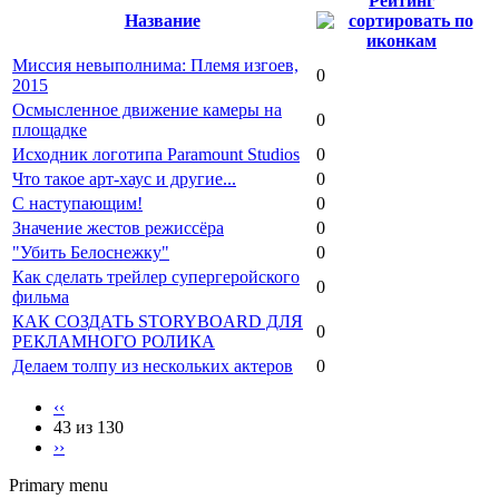
Рейтинг
Название
Миссия невыполнима: Племя изгоев,
0
2015
Осмысленное движение камеры на
0
площадке
Исходник логотипа Paramount Studios
0
Что такое арт-хаус и другие...
0
С наступающим!
0
Значение жестов режиссёра
0
"Убить Белоснежку"
0
Как сделать трейлер супергеройского
0
фильма
КАК СОЗДАТЬ STORYBOARD ДЛЯ
0
РЕКЛАМНОГО РОЛИКА
Делаем толпу из нескольких актеров
0
‹‹
43 из 130
››
Primary menu