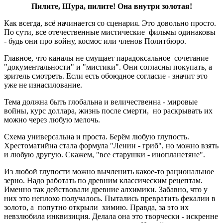
Пилите, Шура, пилите! Она внутри золотая!
Как всегда, всё начинается со сценария. Это довольно просто.
По сути, все отечественные мистические фильмы одинаковы
- будь они про войну, космос или членов Политбюро.
Главное, что каналы не смущает парадоксальное сочетание
"документальности" и "мистики". Они согласны покупать, а
зритель смотреть. Если есть обоюдное согласие - значит это
уже не изнасилование.
Тема должна быть глобальна и величественна - мировые
войны, курс доллара, жизнь после смерти, но раскрывать их
можно через любую мелочь.
Схема универсальна и проста. Берём любую глупость.
Хрестоматийна стала формула "Ленин - гриб", но можно взять
и любую другую. Скажем, "все старушки - инопланетяне".
Из любой глупости можно вычленить какое-то рациональное
зерно. Надо работать по древним классическим рецептам.
Именно так действовали древние алхимики. Забавно, что у
них это неплохо получалось. Пытались превратить фекалии в
золото, а попутно открыли химию. Правда, за это их
невзлюбила инквизиция. Делала она это творчески - искренне