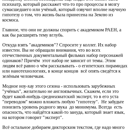
психиатр, который расскажет что-то про процессы в мозгу
сумасшедшего или учёный, который озвучит вполне научную
гипотезу о том, что жизнь была принесена на Землю из
космоса.
Главное, что они не должны спорить с академиком РАЕН, а
как бы расширять тему вглубь.
Откуда взять "академиков"? Спросите у коллег. Их набор
известен. Вы не обращали внимания, что во всех
отечественных документальный фильмах набор персонажей
одинаков? Причём этот набор не зависит от темы. Этим
людям всё равно о чём рассказывать - о египетских пирамидах
или нанотехнологиях, в конце концов всё опять сведётся к
зелёным человечкам.
Модное ноу-хау этого сезона - использовать зарубежных
"учёных", желательно не англоязычных. Скажем, если это
будет какой-нибудь среднеазиатский эксперт, то в его уста
"переводом" можно вложить любую "гипотезу". Не забудьте
понизить уровень родного звука до минимума. Всегда есть
опасность, что найдётся какой-то зануда, который знает язык,
на котором говорит "эксперт".
Всё остальное добираем дикторским текстом, где надо много