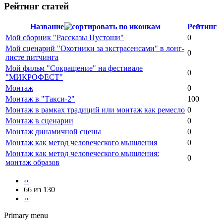
Рейтинг статей
Название
Рейтинг
Мой сборник "Рассказы Пустоши"
0
Мой сценарий "Охотники за экстрасенсами" в лонг-
0
листе питчинга
Мой фильм "Сокращение" на фестивале
0
"МИКРОФЕСТ"
Монтаж
0
Монтаж в "Такси-2"
100
Монтаж в рамках традиций или монтаж как ремесло
0
Монтаж в сценарии
0
Монтаж динамичной сцены
0
Монтаж как метод человеческого мышления
0
Монтаж как метод человеческого мышления:
0
монтаж образов
‹‹
66 из 130
››
Primary menu