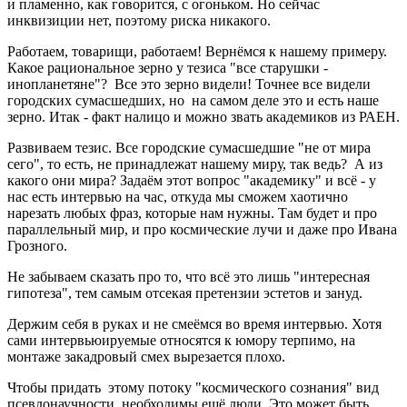
и пламенно, как говорится, с огоньком. Но сейчас
инквизиции нет, поэтому риска никакого.
Работаем, товарищи, работаем! Вернёмся к нашему примеру.
Какое рациональное зерно у тезиса "все старушки -
инопланетяне"? Все это зерно видели! Точнее все видели
городских сумасшедших, но на самом деле это и есть наше
зерно. Итак - факт налицо и можно звать академиков из РАЕН.
Развиваем тезис. Все городские сумасшедшие "не от мира
сего", то есть, не принадлежат нашему миру, так ведь? А из
какого они мира? Задаём этот вопрос "академику" и всё - у
нас есть интервью на час, откуда мы сможем хаотично
нарезать любых фраз, которые нам нужны. Там будет и про
параллельный мир, и про космические лучи и даже про Ивана
Грозного.
Не забываем сказать про то, что всё это лишь "интересная
гипотеза", тем самым отсекая претензии эстетов и зануд.
Держим себя в руках и не смеёмся во время интервью. Хотя
сами интервьюируемые относятся к юмору терпимо, на
монтаже закадровый смех вырезается плохо.
Чтобы придать этому потоку "космического сознания" вид
псевдонаучности, необходимы ещё люди. Это может быть