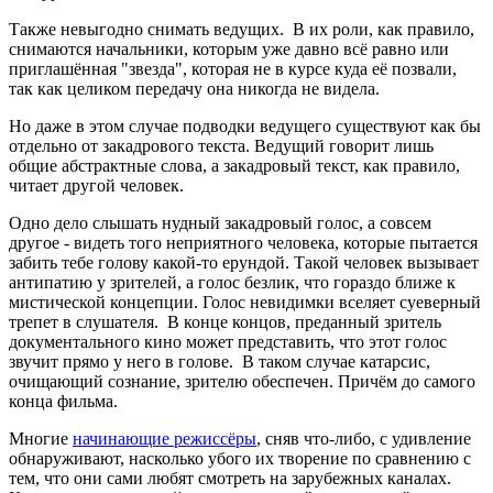
Также невыгодно снимать ведущих. В их роли, как правило,
снимаются начальники, которым уже давно всё равно или
приглашённая "звезда", которая не в курсе куда её позвали,
так как целиком передачу она никогда не видела.
Но даже в этом случае подводки ведущего существуют как бы
отдельно от закадрового текста. Ведущий говорит лишь
общие абстрактные слова, а закадровый текст, как правило,
читает другой человек.
Одно дело слышать нудный закадровый голос, а совсем
другое - видеть того неприятного человека, которые пытается
забить тебе голову какой-то ерундой. Такой человек вызывает
антипатию у зрителей, а голос безлик, что гораздо ближе к
мистической концепции. Голос невидимки вселяет суеверный
трепет в слушателя. В конце концов, преданный зритель
документального кино может представить, что этот голос
звучит прямо у него в голове. В таком случае катарсис,
очищающий сознание, зрителю обеспечен. Причём до самого
конца фильма.
Многие
начинающие режиссёры
, сняв что-либо, с удивление
обнаруживают, насколько убого их творение по сравнению с
тем, что они сами любят смотреть на зарубежных каналах.