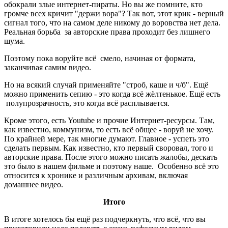
обокрали злые интернет-пираты. Но вы же помните, кто
громче всех кричит "держи вора"? Так вот, этот крик - верный
сигнал того, что на самом деле никому до воровства нет дела.
Реальная борьба за авторские права проходит без лишнего
шума.
Поэтому пока воруйте всё смело, начиная от формата,
заканчивая самим видео.
Но на всякий случай применяйте "строб, каше и ч/б". Ещё
можно применить сепию - это когда всё жёлтенькое. Ещё есть
полупрозрачность, это когда всё расплывается.
Кроме этого, есть Youtube и прочие Интернет-ресурсы. Там,
как известно, коммунизм, то есть всё общее - воруй не хочу.
По крайней мере, так многие думают. Главное - успеть это
сделать первым. Как известно, кто первый своровал, того и
авторские права. После этого можно писать жалобы, дескать
это было в нашем фильме и поэтому наше. Особенно всё это
относится к хронике и различным архивам, включая
домашнее видео.
Итого
В итоге хотелось бы ещё раз подчеркнуть, что всё, что вы