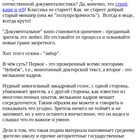
отечественной документалистики? Да, конечно, это
строб,
каше и ч/б
! Классика не стареет! Как не стареет добрый
старый микшер (она же "полупрозрачность"). Всегда в моде,
всегда круто!
"Документальное" кино становится циничнее - преданный
зритель это любит. Не отставайте от процесса и осваивайте
новые грани запретного.
Хит этого сезона - "забор".
В чём суть? Первое - это проверенный всеми лекторами
"бубнёж", т.е., монотонный дикторский текст, а второе - это
мелькание кадров.
Нудный замогильный закадровый голос, с одной стороны,
убаюкивает зрителя, а с другой стороны, как известно из
многочисленных опытов, мелькание кадров мешает
сосредоточится. Таким образом вы можете и говорить и
показывать что угодно. Зритель ничего не поймёт и не
запомнит, но у него останется впечатление, что он видел и
слышал что-то важное и умное.
Дело в том, что такая подача материала напоминает среднему
зрителю школу и прочие авторитетные государственные