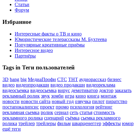
Статьи
Форум
Избранное
Интересные факты о ТВ и кино
Юмористические телерассказы М. Бухтеева
Популярные креативные приёмы
Интересное видео
Партнёры
Tags in Теги пользователей
3D
bang
big
МедиаПрофи
СТС
ТНТ
аудиорассказ
бизнес
видео
видеопродакшн
видео продакшн
видеореклама
видеосъемка
видеосьемка
вирус
демотиватор
доктор
заказать
рекламный ролик
звук
зомби
игра
кино
книга
монтаж
новости
новости сайта
новый год
озвучка
пилот
пиратство
постапокалипсис
проект
промо
психология
рейтинг
рекламная сьемка
ролик
сериал
сеть
статья
стоимость
рекламного ролика
сценарий
съёмка
сьемка рекламного
ролика
трейлер
трейлеры
фильм
шварценеггер
эффекты
юмор
ещё теги