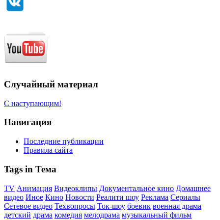
Случайный материал
С наступающим!
Навигация
Последние публикации
Правила сайта
Tags in Тема
TV
Анимация
Видеоклипы
Документальное кино
Домашнее
видео
Иное
Кино
Новости
Реалити шоу
Реклама
Сериалы
Сетевое видео
Техвопросы
Ток-шоу
боевик
военная драма
детский
драма
комедия
мелодрама
музыкальный фильм