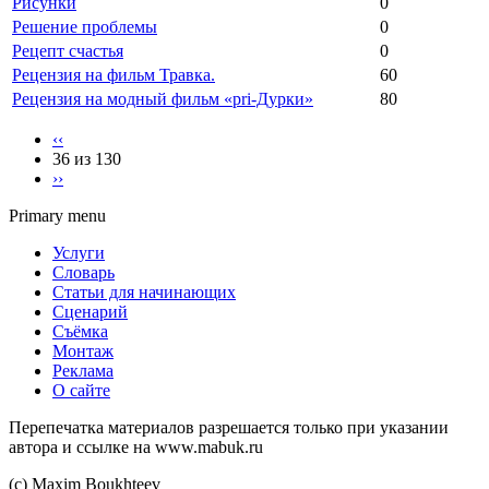
Рисунки
0
Решение проблемы
0
Рецепт счастья
0
Рецензия на фильм Травка.
60
Рецензия на модный фильм «pri-Дурки»
80
‹‹
36 из 130
››
Primary menu
Услуги
Словарь
Статьи для начинающих
Сценарий
Съёмка
Монтаж
Реклама
О сайте
Перепечатка материалов разрешается только при указании
автора и ссылке на www.mabuk.ru
(c) Maхim Boukhteev