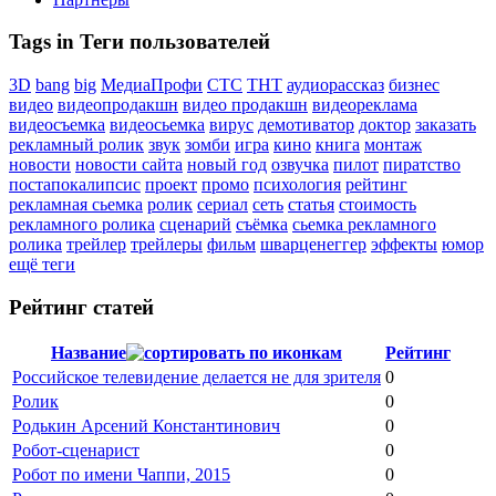
Tags in Теги пользователей
3D
bang
big
МедиаПрофи
СТС
ТНТ
аудиорассказ
бизнес
видео
видеопродакшн
видео продакшн
видеореклама
видеосъемка
видеосьемка
вирус
демотиватор
доктор
заказать
рекламный ролик
звук
зомби
игра
кино
книга
монтаж
новости
новости сайта
новый год
озвучка
пилот
пиратство
постапокалипсис
проект
промо
психология
рейтинг
рекламная сьемка
ролик
сериал
сеть
статья
стоимость
рекламного ролика
сценарий
съёмка
сьемка рекламного
ролика
трейлер
трейлеры
фильм
шварценеггер
эффекты
юмор
ещё теги
Рейтинг статей
Название
Рейтинг
Российское телевидение делается не для зрителя
0
Ролик
0
Родькин Арсений Константинович
0
Робот-сценарист
0
Робот по имени Чаппи, 2015
0