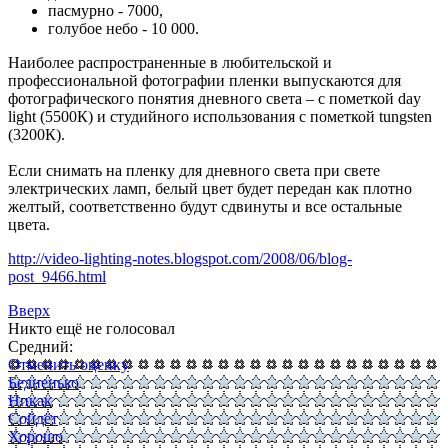
пасмурно - 7000,
голубое небо - 10 000.
Наиболее распространенные в любительской и
профессиональной фотографии пленки выпускаются для
фотографического понятия дневного света – с пометкой day
light (5500К) и студийного использования с пометкой tungsten
(3200К).
Если снимать на пленку для дневного света при свете
электрических ламп, белый цвет будет передан как плотно
желтый, соответственно будут сдвинуты и все остальные
цвета.
http://video-lighting-notes.blogspot.com/2008/06/blog-
post_9466.html
Вверх
Никто ещё не голосовал
Средний:
Отменить оценку
Бедненько
Никак
Сойдёт
Хорошо