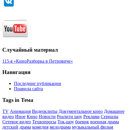
Случайный материал
115-я «КиноРазборка в Петровиче»
Навигация
Последние публикации
Правила сайта
Tags in Тема
TV
Анимация
Видеоклипы
Документальное кино
Домашнее
видео
Иное
Кино
Новости
Реалити шоу
Реклама
Сериалы
Сетевое видео
Техвопросы
Ток-шоу
боевик
военная драма
детский
драма
комедия
мелодрама
музыкальный фильм