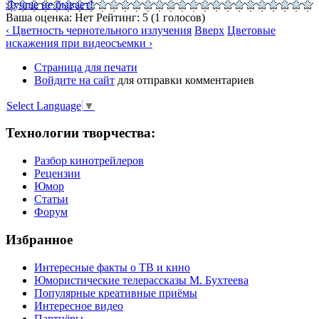
Лучше не бывает!
Ваша оценка:
Нет
Рейтинг:
5
(
1
голосов)
‹ Цветность чернотельного излучения
Вверх
Цветовые
искажения при видеосъемки ›
Страница для печати
Войдите на сайт
для отправки комментариев
Select Language
▼
Технологии творчества:
Разбор кинотрейлеров
Рецензии
Юмор
Статьи
Форум
Избранное
Интересные факты о ТВ и кино
Юмористические телерассказы М. Бухтеева
Популярные креативные приёмы
Интересное видео
Партнёры