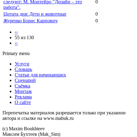
следуют: М. Монтейро "Дизайн – это
0
работа".
Цитата дня: Дети и животные
0
Журенко Борис Карпович
0
‹‹
55 из 130
››
Primary menu
Услуги
Словарь
Статьи для начинающих
Сценарий
Съёмка
Монтаж
Реклама
О сайте
Перепечатка материалов разрешается только при указании
автора и ссылке на www.mabuk.ru
(c) Maхim Boukhteev
Максим Бухтеев (Mak_Sim)