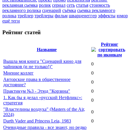
рекламная сьемка
ролик
сериал
сеть
статья
стоимость
рекламного ролика
сценарий
съёмка
сьемка рекламного
ролика
трейлер
трейлеры
фильм
шварценеггер
эффекты
юмор
ещё теги
Рейтинг статей
Рейтинг
Название
Вышла моя книга "Сценарий кино для
0
чайников (и не только!)"
Мнение коллег
0
Авторские права в общественное
0
достояние?
Практикум №3 - Этюд "Корзина"
0
1. Как бы я делал «русский Нетфликс»:
0
стратегия
"Властелины воздуха" (Masters of the Air,
0
2024)
Darth Vader and Princess Leia, 1983
0
Очевидные правила - все знают, но редко