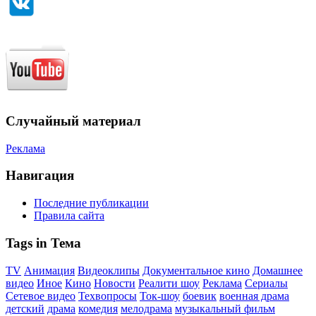
Случайный материал
Реклама
Навигация
Последние публикации
Правила сайта
Tags in Тема
TV
Анимация
Видеоклипы
Документальное кино
Домашнее
видео
Иное
Кино
Новости
Реалити шоу
Реклама
Сериалы
Сетевое видео
Техвопросы
Ток-шоу
боевик
военная драма
детский
драма
комедия
мелодрама
музыкальный фильм