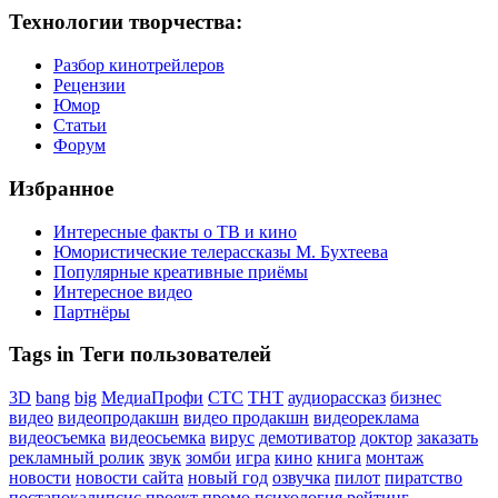
Технологии творчества:
Разбор кинотрейлеров
Рецензии
Юмор
Статьи
Форум
Избранное
Интересные факты о ТВ и кино
Юмористические телерассказы М. Бухтеева
Популярные креативные приёмы
Интересное видео
Партнёры
Tags in Теги пользователей
3D
bang
big
МедиаПрофи
СТС
ТНТ
аудиорассказ
бизнес
видео
видеопродакшн
видео продакшн
видеореклама
видеосъемка
видеосьемка
вирус
демотиватор
доктор
заказать
рекламный ролик
звук
зомби
игра
кино
книга
монтаж
новости
новости сайта
новый год
озвучка
пилот
пиратство
постапокалипсис
проект
промо
психология
рейтинг