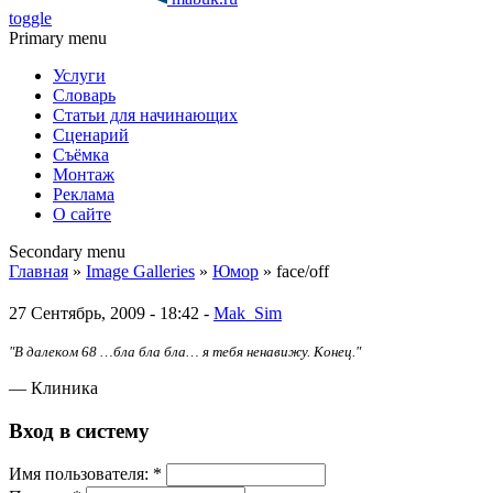
toggle
Primary menu
Услуги
Словарь
Статьи для начинающих
Сценарий
Съёмка
Монтаж
Реклама
О сайте
Secondary menu
Главная
»
Image Galleries
»
Юмор
» face/off
27 Сентябрь, 2009 - 18:42 -
Mak_Sim
"В далеком 68 …бла бла бла… я тебя ненавижу. Конец."
— Клиника
Вход в систему
Имя пoльзовaтeля:
*