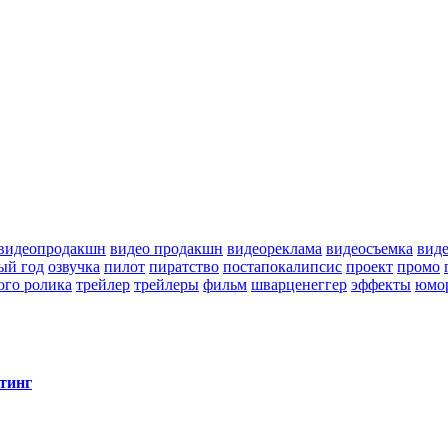
видеопродакшн
видео продакшн
видеореклама
видеосъемка
вид
ый год
озвучка
пилот
пиратство
постапокалипсис
проект
промо
ого ролика
трейлер
трейлеры
фильм
шварценеггер
эффекты
юмо
тинг