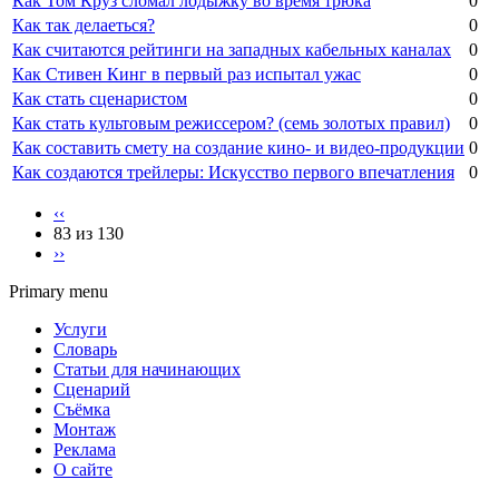
Как Том Круз сломал лодыжку во время трюка
0
Как так делаеться?
0
Как считаются рейтинги на западных кабельных каналах
0
Как Стивен Кинг в первый раз испытал ужас
0
Как стать сценаристом
0
Как стать культовым режиссером? (семь золотых правил)
0
Как составить смету на создание кино- и видео-продукции
0
Как создаются трейлеры: Искусство первого впечатления
0
‹‹
83 из 130
››
Primary menu
Услуги
Словарь
Статьи для начинающих
Сценарий
Съёмка
Монтаж
Реклама
О сайте