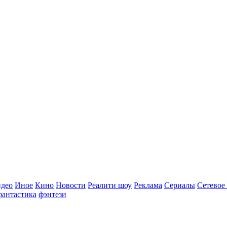
идео
Иное
Кино
Новости
Реалити шоу
Реклама
Сериалы
Сетевое
фантастика
фэнтези