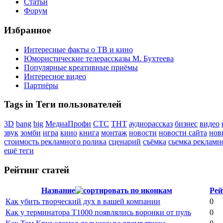
Статьи
Форум
Избранное
Интересные факты о ТВ и кино
Юмористические телерассказы М. Бухтеева
Популярные креативные приёмы
Интересное видео
Партнёры
Tags in Теги пользователей
3D
bang
big
МедиаПрофи
СТС
ТНТ
аудиорассказ
бизнес
видео
звук
зомби
игра
кино
книга
монтаж
новости
новости сайта
нов
стоимость рекламного ролика
сценарий
съёмка
сьемка рекламн
ещё теги
Рейтинг статей
Название
Рей
Как убить творческий дух в вашей компании
0
Как у терминатора Т1000 появлялись воронки от пуль
0