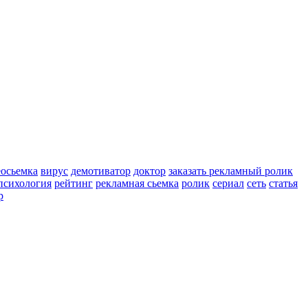
еосьемка
вирус
демотиватор
доктор
заказать рекламный ролик
психология
рейтинг
рекламная сьемка
ролик
сериал
сеть
статья
р