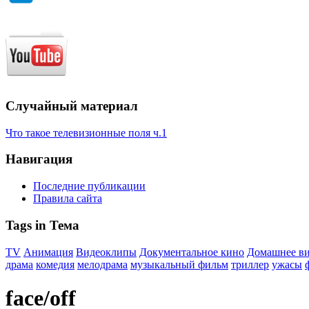
Случайный материал
Что такое телевизионные поля ч.1
Навигация
Последние публикации
Правила сайта
Tags in Тема
TV
Анимация
Видеоклипы
Документальное кино
Домашнее в
драма
комедия
мелодрама
музыкальный фильм
триллер
ужасы
face/off