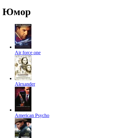
Юмор
Air force one
Alexander
American Psycho