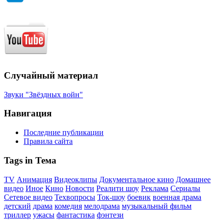
Случайный материал
Звуки "Звёздных войн"
Навигация
Последние публикации
Правила сайта
Tags in Тема
TV
Анимация
Видеоклипы
Документальное кино
Домашнее
видео
Иное
Кино
Новости
Реалити шоу
Реклама
Сериалы
Сетевое видео
Техвопросы
Ток-шоу
боевик
военная драма
детский
драма
комедия
мелодрама
музыкальный фильм
триллер
ужасы
фантастика
фэнтези