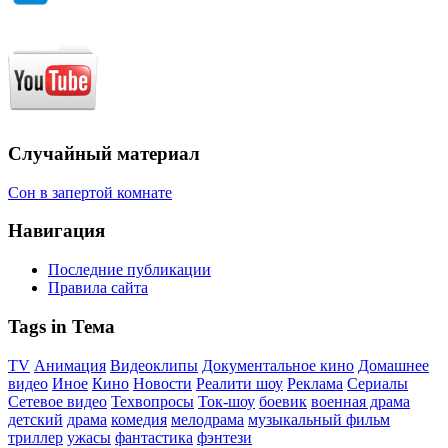
Случайный материал
Сон в запертой комнате
Навигация
Последние публикации
Правила сайта
Tags in Тема
TV
Анимация
Видеоклипы
Документальное кино
Домашнее
видео
Иное
Кино
Новости
Реалити шоу
Реклама
Сериалы
Сетевое видео
Техвопросы
Ток-шоу
боевик
военная драма
детский
драма
комедия
мелодрама
музыкальный фильм
триллер
ужасы
фантастика
фэнтези