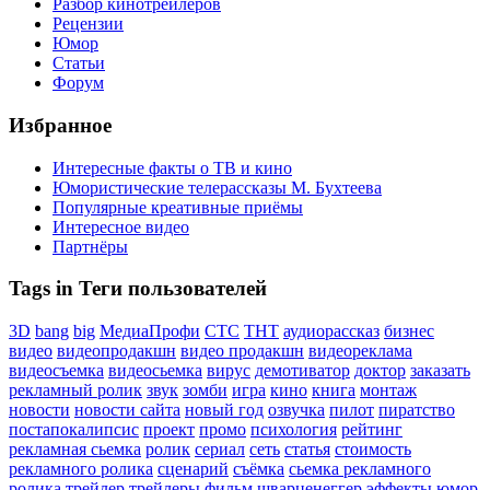
Разбор кинотрейлеров
Рецензии
Юмор
Статьи
Форум
Избранное
Интересные факты о ТВ и кино
Юмористические телерассказы М. Бухтеева
Популярные креативные приёмы
Интересное видео
Партнёры
Tags in Теги пользователей
3D
bang
big
МедиаПрофи
СТС
ТНТ
аудиорассказ
бизнес
видео
видеопродакшн
видео продакшн
видеореклама
видеосъемка
видеосьемка
вирус
демотиватор
доктор
заказать
рекламный ролик
звук
зомби
игра
кино
книга
монтаж
новости
новости сайта
новый год
озвучка
пилот
пиратство
постапокалипсис
проект
промо
психология
рейтинг
рекламная сьемка
ролик
сериал
сеть
статья
стоимость
рекламного ролика
сценарий
съёмка
сьемка рекламного
ролика
трейлер
трейлеры
фильм
шварценеггер
эффекты
юмор